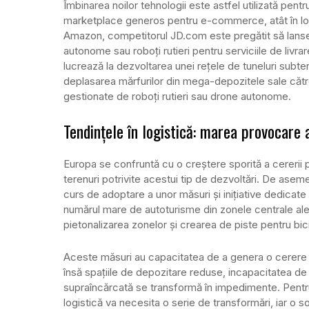
Îmbinarea noilor tehnologii este astfel utilizată pentr
marketplace generos pentru e-commerce, atât în loc
Amazon, competitorul JD.com este pregătit să lanse
autonome sau roboți rutieri pentru serviciile de livrar
lucrează la dezvoltarea unei rețele de tuneluri subte
deplasarea mărfurilor din mega-depozitele sale către 
gestionate de roboți rutieri sau drone autonome.
Tendințele în logistică: marea provocare 
Europa se confruntă cu o creștere sporită a cererii p
terenuri potrivite acestui tip de dezvoltări. De ase
curs de adoptare a unor măsuri și inițiative dedicate
numărul mare de autoturisme din zonele centrale ale 
pietonalizarea zonelor și crearea de piste pentru bic
Aceste măsuri au capacitatea de a genera o cerere mult
însă spațiile de depozitare reduse, incapacitatea de a
supraîncărcată se transformă în impedimente. Pentr
logistică va necesita o serie de transformări, iar o so