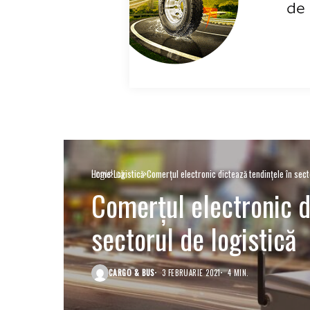
Logistică
Home
Logistică
Comerțul electronic dictează tendințele în sect
Comerțul electronic d
sectorul de logistică
CARGO & BUS
3 FEBRUARIE 2021
4 MIN.