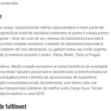
 comerciale.
n
te orașe, transportul de mărfuri reprezentând o mare parte din
ogistică pe bază de tubulaturi subterane ar putea fi soluția pentru
mpanii – timp de sute de ani, rețeaua de tubulatură pneumatică
rfuri între orașele europene (rețelele de tubulatură pneumatică
coletelor de mici dimensiuni, cu gabarit redus sau livrări urgente
n interiorul orașelor Londra, Viena, Berlin, Paris și Praga).
ă ideea. Marile orașele europene ar putea beneficia de avantajele
rea liniilor tubulare pneumatice dezafectate și transformarea lor
acă legătura între centrele de aprovizionare de la periferia
ște comunitatea locală. Actualmente, unul dintre cele mai
a transportului subteran de mărfuri este Cargo Sous Terrain
eția începând cu anul 2031.
de fulfilment