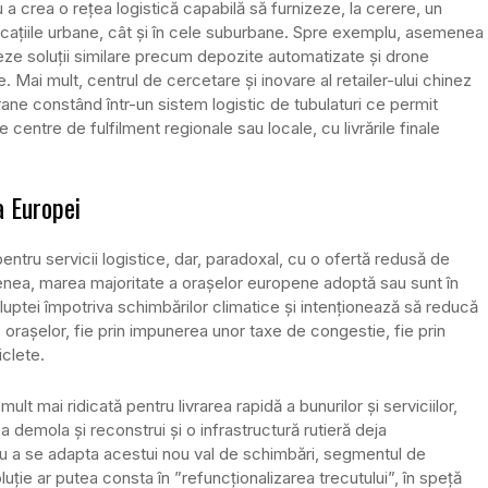
u a crea o rețea logistică capabilă să furnizeze, la cerere, un
ațiile urbane, cât și în cele suburbane. Spre exemplu, asemenea
ze soluții similare precum depozite automatizate și drone
e. Mai mult, centrul de cercetare și inovare al retailer-ului chinez
rane constând într-un sistem logistic de tubulaturi ce permit
centre de fulfilment regionale sau locale, cu livrările finale
a Europei
entru servicii logistice, dar, paradoxal, cu o ofertă redusă de
menea, marea majoritate a orașelor europene adoptă sau sunt în
 luptei împotriva schimbărilor climatice și intenționează să reducă
orașelor, fie prin impunerea unor taxe de congestie, fie prin
iclete.
 mai ridicată pentru livrarea rapidă a bunurilor și serviciilor,
 demola și reconstrui și o infrastructură rutieră deja
u a se adapta acestui nou val de schimbări, segmentul de
luție ar putea consta în ”refuncționalizarea trecutului”, în speță