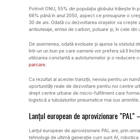
Potrivit ONU, 55% din populația globului trăiește în
68% până în anul 2050, aspect ce presupune o crește
30 de ani. Odată cu dezvoltarea orașelor va crește 
ambuteiaje, emisii de carbon, poluare și, în cele din
De asemenea, odată evoluate și ajunse la statutul d
într-un un bun pe care oamenii vor prefera să îl închi
utilizarea constantă a autoturismelor și o reducere co
parcare
.
Ca rezultat al acestei tranziții, nevoia pentru un nu
oportunități reale de dezvoltare pentru noi centre urb
drept centre urbane de micro-fulfilment care forme
logistică a tubulaturilor pneumatice mai sus amintite.
Lanțul european de aprovizionare ”PAL” – 
Lanțul european de aprovizionare PAL are, prin urmar
tehnologii de ultimă generație cum sunt AI, robotica