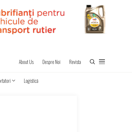
About Us
Despre Noi
Revista
rtatori
Logistică