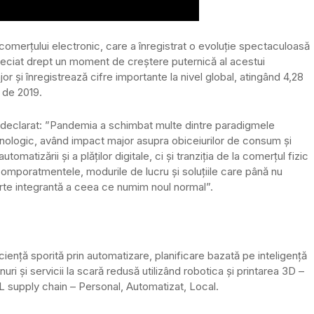
a comerțului electronic, care a înregistrat o evoluție spectaculoasă
apreciat drept un moment de creștere puternică al acestui
r și înregistrează cifre importante la nivel global, atingând 4,28
ă de 2019.
 declarat: ”Pandemia a schimbat multe dintre paradigmele
hnologic, având impact major asupra obiceiurilor de consum și
omatizării și a plăților digitale, ci și tranziția de la comerțul fizic
 comporatmentele, modurile de lucru și soluțiile care până nu
 parte integrantă a ceea ce numim noul normal”.
ciență sporită prin automatizare, planificare bazată pe inteligență
nuri și servicii la scară redusă utilizând robotica și printarea 3D –
AL supply chain – Personal, Automatizat, Local.