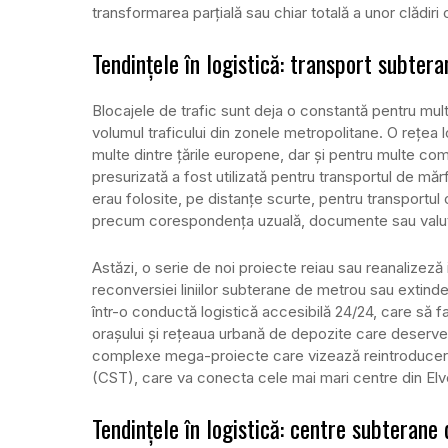
transformarea parțială sau chiar totală a unor clădiri
Tendințele în
logistică
: transport subtera
Blocajele de trafic sunt deja o constantă pentru mul
volumul traficului din zonele metropolitane. O rețea l
multe dintre țările europene, dar și pentru multe co
presurizată a fost utilizată pentru transportul de mă
erau folosite, pe distanțe scurte, pentru transportul 
precum corespondența uzuală, documente sau valută, î
Astăzi, o serie de noi proiecte reiau sau reanalizez
reconversiei liniilor subterane de metrou sau extinde
într-o conductă logistică accesibilă 24/24, care să f
orașului și rețeaua urbană de depozite care deserve
complexe mega-proiecte care vizează reintroducere
(CST), care va conecta cele mai mari centre din Elv
Tendințele în logistică: centre subterane 