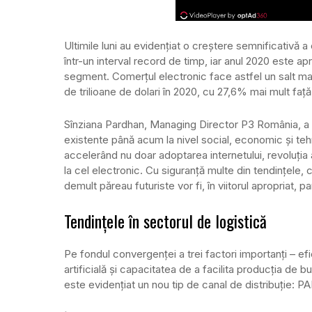
Ultimile luni au evidențiat o creștere semnificativă 
într-un interval record de timp, iar anul 2020 este 
segment. Comerțul electronic face astfel un salt majo
de trilioane de dolari în 2020, cu 27,6% mai mult faț
Sînziana Pardhan, Managing Director P3 România, a
existente până acum la nivel social, economic și te
accelerând nu doar adoptarea internetului, revoluția aut
la cel electronic. Cu siguranță multe din tendințele,
demult păreau futuriste vor fi, în viitorul apropriat,
Tendințele în sectorul de logistică
Pe fondul convergenței a trei factori importanți – efi
artificială și capacitatea de a facilita producția de bu
este evidențiat un nou tip de canal de distribuție: P