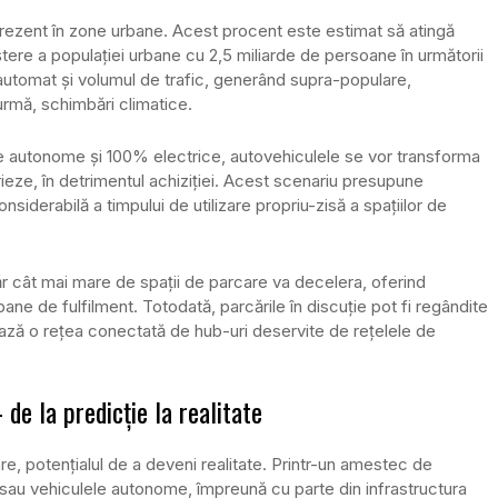
 prezent în zone urbane. Acest procent este estimat să atingă
re a populației urbane cu 2,5 miliarde de persoane în următorii
automat și volumul de trafic, generând supra-populare,
 urmă, schimbări climatice.
e autonome și 100% electrice, autovehiculele se vor transforma
rieze, în detrimentul achiziției. Acest scenariu presupune
nsiderabilă a timpului de utilizare propriu-zisă a spațiilor de
măr cât mai mare de spații de parcare va decelera, oferind
ane de fulfilment. Totodată, parcările în discuție pot fi regândite
ază o rețea conectată de hub-uri deservite de rețelele de
de la predicție la realitate
e, potențialul de a deveni realitate. Printr-un amestec de
 sau vehiculele autonome, împreună cu parte din infrastructura