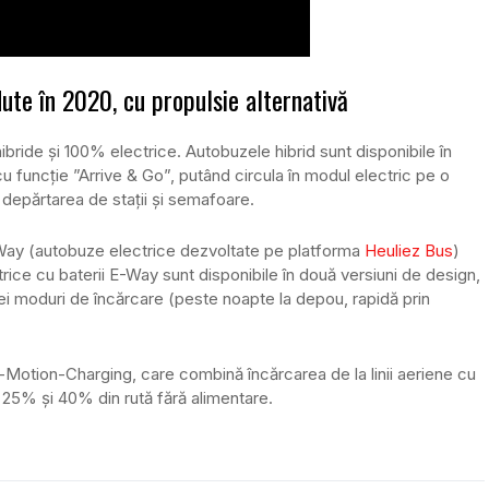
dute în 2020, cu propulsie alternativă
bride și 100% electrice. Autobuzele hibrid sunt disponibile în
cu funcție ”Arrive & Go”, putând circula în modul electric pe o
 depărtarea de stații și semafoare.
-Way (autobuze electrice dezvoltate pe platforma
Heuliez Bus
)
rice cu baterii E-Way sunt disponibile în două versiuni de design,
trei moduri de încărcare (peste noapte la depou, rapidă prin
n-Motion-Charging, care combină încărcarea de la linii aeriene cu
e 25% și 40% din rută fără alimentare.