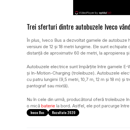
Trei sferturi dintre autobuzele Iveco vân
În plus, Iveco Bus a dezvoltat gamele de autobuze hi
versiuni de 12 și 18 metri lungime. Ele sunt echipate 
distanță de aproximativ 60 de metri, la apropierea și
Autobuzele electrice sunt împărțite între gamele E
și In-Motion-Charging (troleibuze). Autobuzele elect
cu patru lungimi (9,5 metri, 10,7 m, 12 m și 18 m) și 
pantograf sau mixtă).
Nu în cele din urmă, producătorul oferă troleibuze I
o mică
baterie
la bord. Astfel, ele pot parcurge într
Iveco Bus
Rezultate 2020