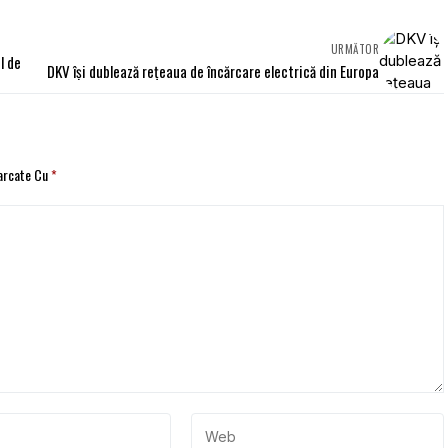
URMĂTOR
l de
DKV își dublează rețeaua de încărcare electrică din Europa
Marcate Cu
*