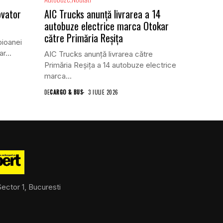
ovator
AIC Trucks anunță livrarea a 14
autobuze electrice marca Otokar
către Primăria Reșița
pioanei
r...
AIC Trucks anunță livrarea către
Primăria Reșița a 14 autobuze electrice
marca...
DE
CARGO & BUS
3 IULIE 2026
ector 1, Bucuresti