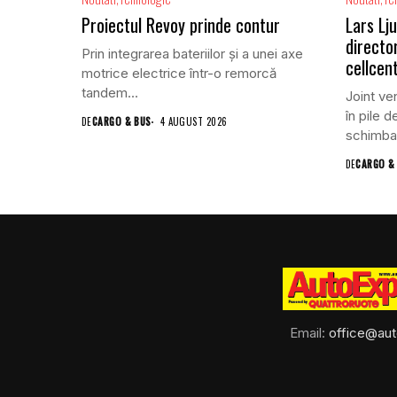
Proiectul Revoy prinde contur
Lars Lj
directo
Prin integrarea bateriilor și a unei axe
cellcent
motrice electrice într-o remorcă
tandem...
Joint ven
în pile 
DE
CARGO & BUS
4 AUGUST 2026
schimbar
DE
CARGO &
Email:
office@aut