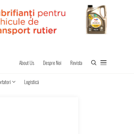
About Us
Despre Noi
Revista
rtatori
Logistică