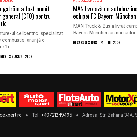
ungström a fost numit
MAN livrează un autobuz in
r general (CFO) pentru
echipei FC Bayern München
ric
MAN Truck & Bus a livrat cam
Bayern München un nou autoca
ture-ul cellcentric, specializat
de combustie, anunță o
DE
CARGO & BUS
24 IULIE 2026
e în...
 BUS
3 AUGUST 2026
oexpert.ro
• Tel:
+40721249495
• Adresa: Str. Zaharia 34A, S