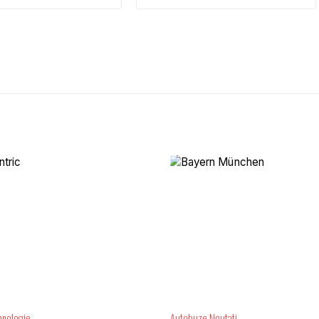
hnologie
Autobuze
Noutati