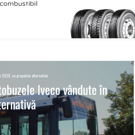
n 2020, cu propulsie alternativă
utobuzele Iveco vândute în
ternativă