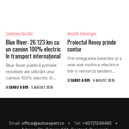
Camioane
Noutati
Noutati
Tehnologie
Blue River: 26.123 km cu
Proiectul Revoy prinde
un camion 100% electric
contur
în transport internațional
Prin integrarea bateriilor și a
unei axe motrice electrice
Blue River publică primele
într-o remorcă tandem...
rezultate ale utilizării unui
camion 100% electric în...
DE
CARGO & BUS
4 AUGUST 2026
DE
CARGO & BUS
5 AUGUST 2026
Email:
office@autoexpert.ro
• Tel:
+40721249495
•