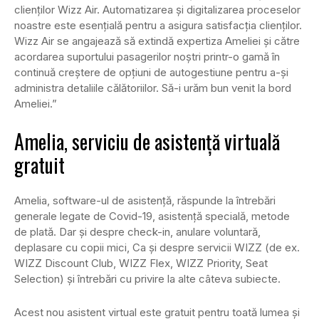
clienţilor Wizz Air. Automatizarea şi digitalizarea proceselor
noastre este esenţială pentru a asigura satisfacţia clienţilor.
Wizz Air se angajează să extindă expertiza Ameliei şi către
acordarea suportului pasagerilor noştri printr-o gamă în
continuă creştere de opţiuni de autogestiune pentru a-şi
administra detaliile călătoriilor. Să-i urăm bun venit la bord
Ameliei.”
Amelia, serviciu de asistență virtuală
gratuit
Amelia, software-ul de asistenţă, răspunde la întrebări
generale legate de Covid-19, asistenţă specială, metode
de plată. Dar și despre check-in, anulare voluntară,
deplasare cu copii mici, Ca și despre servicii WIZZ (de ex.
WIZZ Discount Club, WIZZ Flex, WIZZ Priority, Seat
Selection) şi întrebări cu privire la alte câteva subiecte.
Acest nou asistent virtual este gratuit pentru toată lumea şi