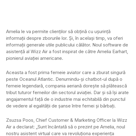
Amelia le va permite clienților să obțină cu ușurință
informații despre zborurile lor. Și, în același timp, va oferi
informații generale utile publicului călător. Noul software de
asistență al Wizz Air a fost inspirat de către Amelia Earhart,
pionierul aviației americane.
Aceasta a fost prima femeie aviator care a zburat singură
peste Oceanul Atlantic. Denumindu-și chatbot-ul după o
femeie legendară, compania aeriană dorește să plătească
tribut tuturor femeilor din sectorul aviației. Dar și să își arate
angajamentul față de o industrie mai echitabilă din punctul
de vedere al egalității de șanse între femei și bărbați.
Zsuzsa Poos, Chief Customer & Marketing Officer la Wizz
Air a declarat: „Sunt încântată să o prezint pe Amelia, noul
nostru asistent virtual care va revoluţiona experienţa