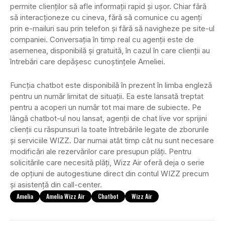
permite clienţilor să afle informaţii rapid şi uşor. Chiar fără
să interacţioneze cu cineva, fără să comunice cu agenţi
prin e-mailuri sau prin telefon şi fără să navigheze pe site-ul
companiei. Conversaţia în timp real cu agenţii este de
asemenea, disponibilă şi gratuită, în cazul în care clienţii au
întrebări care depăşesc cunoştinţele Ameliei.
Funcția chatbot este disponibilă în prezent în limba engleză
pentru un număr limitat de situații. Ea este lansată treptat
pentru a acoperi un număr tot mai mare de subiecte. Pe
lângă chatbot-ul nou lansat, agenții de chat live vor sprijini
clienții cu răspunsuri la toate întrebările legate de zborurile
și serviciile WIZZ. Dar numai atât timp cât nu sunt necesare
modificări ale rezervărilor care presupun plăți. Pentru
solicitările care necesită plăți, Wizz Air oferă deja o serie
de opțiuni de autogestiune direct din contul WIZZ precum
și asistență din call-center.
Amelia
Amelia Wizz Air
Chatbot
Wizz Air