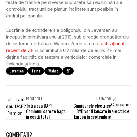
teste de frânare pe diverse suprafețe sau examinări ale
controlului tracțiunii pe planuri înclinate sunt posibile în
cadrul poligonului.
Lucrările de extindere ale poligonului din Jeversen au
început în primăvara anului 2019, sub direcția producătorului
de sisteme de frânare Wabco. Acesta a fost
achiziționat
recent de ZF
în schimbul a 6,2 miliarde de euro. ZF mai
deține facilițăti de testare a vehiculelor comerciale în
Finlanda și India.
Jeversen
Teste
Wabco
ZF
PRECEDENT
URMĂTOR
Tatra sau DAF?
Camioanele electrice
Camionul care te bagă
BYD vor fi lansate în
în ceață total
Europa în septembrie
COMENTAȚI?