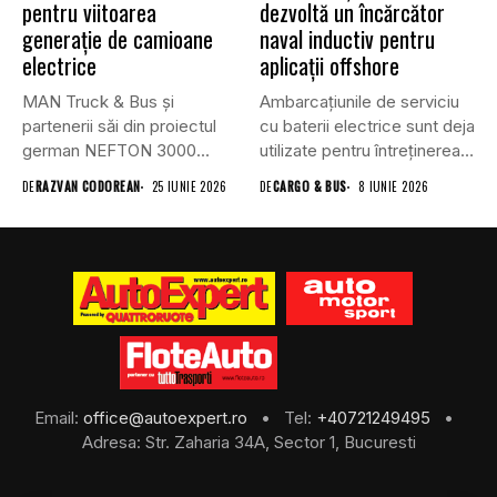
pentru viitoarea
dezvoltă un încărcător
generație de camioane
naval inductiv pentru
electrice
aplicații offshore
MAN Truck & Bus și
Ambarcațiunile de serviciu
partenerii săi din proiectul
cu baterii electrice sunt deja
german NEFTON 3000...
utilizate pentru întreținerea
parcurilor...
DE
RAZVAN CODOREAN
25 IUNIE 2026
DE
CARGO & BUS
8 IUNIE 2026
Email:
office@autoexpert.ro
• Tel:
+40721249495
•
Adresa: Str. Zaharia 34A, Sector 1, Bucuresti