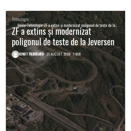
Tehnologie
Home
Tehnologie
ZF a extins și modernizat poligonul de teste de la
ZF a extins și modernizat
Jeversen
poligonul de teste de la Jeversen
IONUT PADURARU
25 AUGUST 2020
1 MIN.