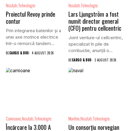
Noutati
Tehnologie
Noutati
Tehnologie
Proiectul Revoy prinde
Lars Ljungström a fost
contur
numit director general
(CFO) pentru cellcentric
Prin integrarea bateriilor și a
unei axe motrice electrice
Joint venture-ul cellcentric,
într-o remorcă tandem...
specializat în pile de
combustie, anunță o
DE
CARGO & BUS
4 AUGUST 2026
schimbare în...
DE
CARGO & BUS
3 AUGUST 2026
Camioane
Noutati
Tehnologie
Maritim
Noutati
Tehnologie
Încărcare la 3.000 A
Un consorțiu norvegian