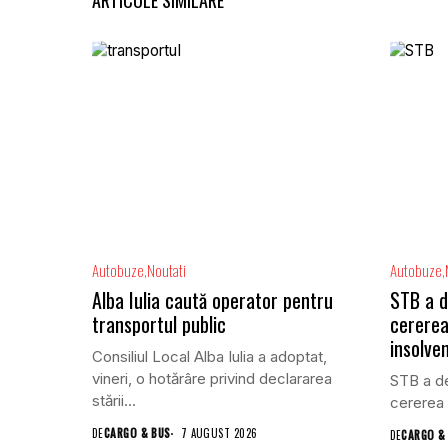
ARTICOLE SIMILARE
Autobuze
Noutati
Autobuze
Alba Iulia caută operator pentru
STB a d
transportul public
cererea
insolve
Consiliul Local Alba Iulia a adoptat,
vineri, o hotărâre privind declararea
STB a de
stării...
cererea 
DE
CARGO & BUS
7 AUGUST 2026
DE
CARGO &