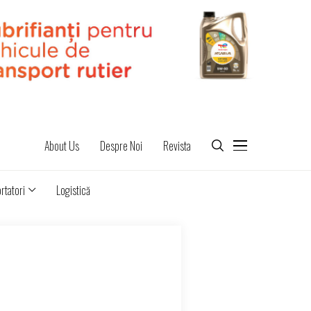
About Us
Despre Noi
Revista
rtatori
Logistică