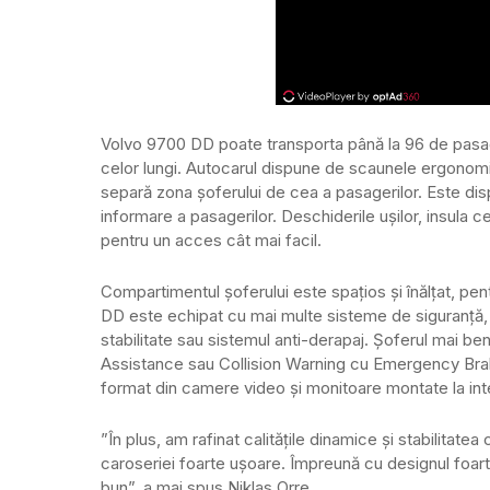
Volvo 9700 DD poate transporta până la 96 de pasageri 
celor lungi. Autocarul dispune de scaunele ergonomi
separă zona șoferului de cea a pasagerilor. Este di
informare a pasagerilor. Deschiderile ușilor, insula ce
pentru un acces cât mai facil.
Compartimentul șoferului este spațios și înălțat, pent
DD este echipat cu mai multe sisteme de siguranță, 
stabilitate sau sistemul anti-derapaj. Șoferul mai b
Assistance sau Collision Warning cu Emergency Braking
format din camere video și monitoare montate la interi
”În plus, am rafinat calitățile dinamice și stabilitatea
caroseriei foarte ușoare. Împreună cu designul foar
bun”, a mai spus Niklas Orre.