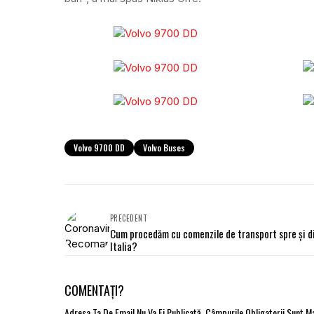
Volvo 9700 DD
Volvo Buses
PRECEDENT
Cum procedăm cu comenzile de transport spre și d
Italia?
COMENTAȚI?
Adresa Ta De Email Nu Va Fi Publicată.
Câmpurile Obligatorii Sunt 