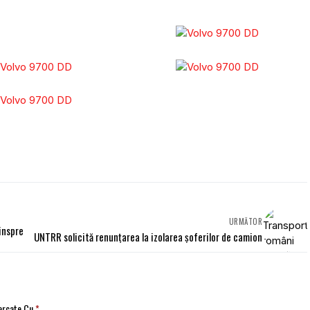
URMĂTOR
inspre
UNTRR solicită renunțarea la izolarea șoferilor de camion
Marcate Cu
*