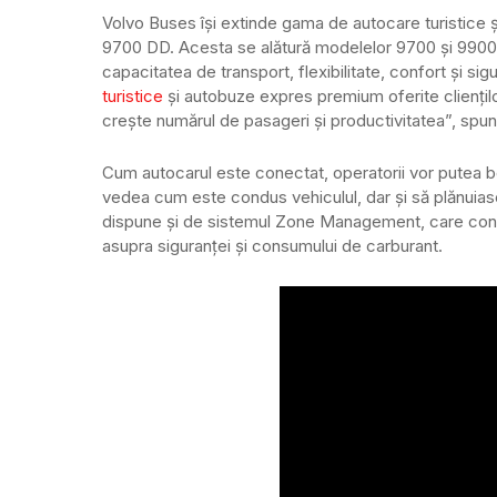
Volvo Buses își extinde gama de autocare turistice și
9700 DD. Acesta se alătură modelelor 9700 și 9900 și 
capacitatea de transport, flexibilitate, confort și sigu
turistice
și autobuze expres premium oferite cliențilo
crește numărul de pasageri și productivitatea”, spun
Cum autocarul este conectat, operatorii vor putea be
vedea cum este condus vehiculul, dar și să plănuiasc
dispune și de sistemul Zone Management, care contro
asupra siguranței și consumului de carburant.