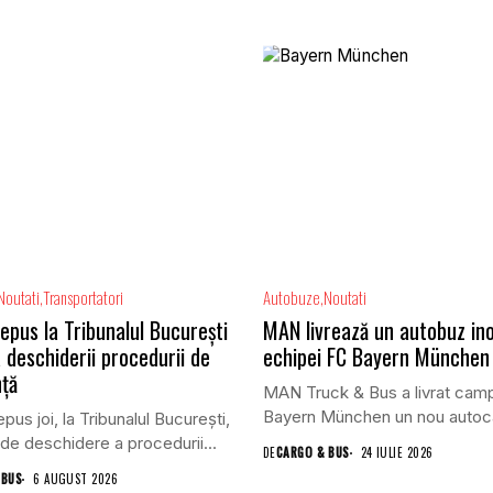
Noutati
Transportatori
Autobuze
Noutati
epus la Tribunalul București
MAN livrează un autobuz in
 deschiderii procedurii de
echipei FC Bayern München
nță
MAN Truck & Bus a livrat cam
Bayern München un nou autoca
pus joi, la Tribunalul Bucureşti,
de deschidere a procedurii...
DE
CARGO & BUS
24 IULIE 2026
 BUS
6 AUGUST 2026