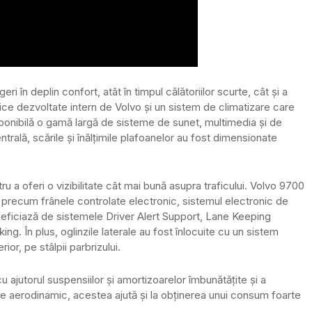
în deplin confort, atât în timpul călătoriilor scurte, cât și a
ce dezvoltate intern de Volvo și un sistem de climatizare care
sponibilă o gamă largă de sisteme de sunet, multimedia și de
ntrală, scările și înălțimile plafoanelor au fost dimensionate
ru a oferi o vizibilitate cât mai bună asupra traficului. Volvo 9700
precum frânele controlate electronic, sistemul electronic de
eneficiază de sistemele Driver Alert Support, Lane Keeping
. În plus, oglinzile laterale au fost înlocuite cu un sistem
or, pe stâlpii parbrizului.
 cu ajutorul suspensiilor și amortizoarelor îmbunătățite și a
te aerodinamic, acestea ajută și la obținerea unui consum foarte