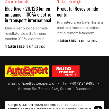
Camioane
Noutati
Noutati
Tehnologie
Blue River: 26.123 km cu
Proiectul Revoy prinde
un camion 100% electric
contur
în transport internațional
Prin integrarea bateriilor și a
unei axe motrice electrice
Blue River publică primele
într-o remorcă tandem...
rezultate ale utilizării unui
camion 100% electric în...
DE
CARGO & BUS
4 AUGUST 2026
DE
CARGO & BUS
5 AUGUST 2026
Email:
office@autoexpert.ro
• Tel:
+40721249495
•
Adresa: Str. Zaharia 34A, Sector 1, Bucuresti
Cargo & Bus utilizeaza cookies doar pentru date
OK
tehnice abstracte, necesare bunei funcțioări. Mai mult