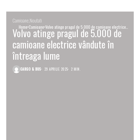
Camioane
Noutati
Home
Camioane
Volvo atinge pragul de 5.000 de camioane electrice
Volvo atinge pragul de 5.000 de
vândute în întreaga lume
camioane electrice vândute în
întreaga lume
CARGO & BUS
29 APRILIE 2025
2 MIN.