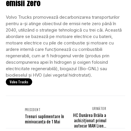
emisii zero
Volvo Trucks promovează decarbonizarea transporturilor
pentru a-și atinge obiectivul de emisii nete zero până în
2040, utilizând o strategie tehnologică cu trei căi. Această
abordare se bazează pe motoare electrice cu baterii,
motoare electrice cu pile de combustie și motoare cu
ardere internă care funcționează cu combustibili
regenerabili, cum ar fi hidrogenul verde (produs prin
descompunerea apei în hidrogen și oxigen folosind
electricitate regenerabilă), biogazul (Bio-GNL) sau
biodieselul și HVO (ulei vegetal hidrotratat).
Volvo Trucks
URMĂTOR
PRECEDENT
HC Dunărea Brăila a
Trenuri suplimentare în
achiziționat primul
minivacanța de 1 Mai
autocar MAN Lion’s
Coach