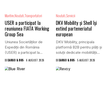
Maritim
Noutati
Transportatori
Noutati
Servicii
USER a participat la
DKV Mobility și Shell își
reuniunea FIATA Working
extind parteneriatul
Group Sea
european
Uniunea Societăților de
DKV Mobility, principala
Expediții din România
platformă B2B pentru plăți și
(USER) a participat la
soluții dedicate mobilității
reuniunea online...
rutiere,...
DE
CARGO & BUS
6 AUGUST 2026
DE
CARGO & BUS
5 AUGUST 2026