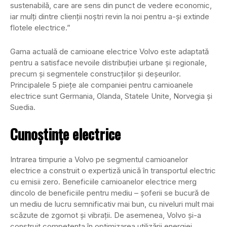
sustenabilă, care are sens din punct de vedere economic,
iar mulți dintre clienții noștri revin la noi pentru a-și extinde
flotele electrice.”
Gama actuală de camioane electrice Volvo este adaptată
pentru a satisface nevoile distribuției urbane și regionale,
precum și segmentele construcțiilor și deșeurilor.
Principalele 5 piețe ale companiei pentru camioanele
electrice sunt Germania, Olanda, Statele Unite, Norvegia și
Suedia.
Cunoștințe electrice
Intrarea timpurie a Volvo pe segmentul camioanelor
electrice a construit o expertiză unică în transportul electric
cu emisii zero. Beneficiile camioanelor electrice merg
dincolo de beneficiile pentru mediu – șoferii se bucură de
un mediu de lucru semnificativ mai bun, cu niveluri mult mai
scăzute de zgomot și vibrații. De asemenea, Volvo și-a
construit competența în optimizarea utilizării energiei