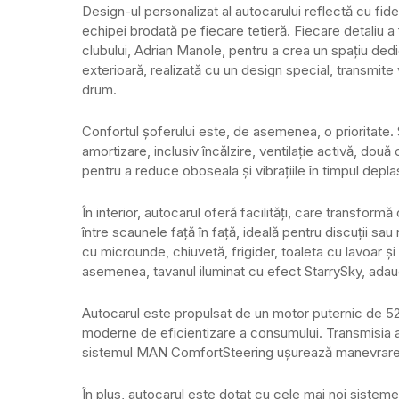
Design-ul personalizat al autocarului reflectă cu fidel
echipei brodată pe fiecare tetieră. Fiecare detaliu a
clubului, Adrian Manole, pentru a crea un spațiu ded
exterioară, realizată cu un design special, transmite 
drum.
Confortul șoferului este, de asemenea, o prioritate. 
amortizare, inclusiv încălzire, ventilație activă, dou
pentru a reduce oboseala și vibrațiile în timpul deplas
În interior, autocarul oferă facilități, care transfor
între scaunele față în față, ideală pentru discuții s
cu microunde, chiuvetă, frigider, toaleta cu lavoar și
asemenea, tavanul iluminat cu efect StarrySky, adau
Autocarul este propulsat de un motor puternic de 520 
moderne de eficientizare a consumului. Transmisia au
sistemul MAN ComfortSteering ușurează manevrarea ve
În plus, autocarul este dotat cu cele mai noi sisteme