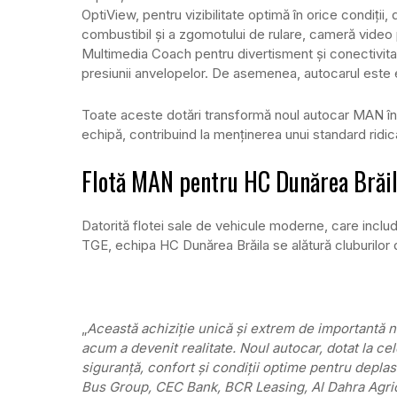
OptiView, pentru vizibilitate optimă în orice condiți
combustibil și a zgomotului de rulare, cameră video 
Multimedia Coach pentru divertisment și conectivit
presiunii anvelopelor. De asemenea, autocarul este ec
Toate aceste dotări transformă noul autocar MAN într
echipă, contribuind la menținerea unui standard ridica
Flotă MAN pentru HC Dunărea Brăi
Datorită flotei sale de vehicule moderne, care inc
TGE, echipa HC Dunărea Brăila se alătură cluburilor
„
Această achiziție unică și extrem de importantă n
acum a devenit realitate. Noul autocar, dotat la c
siguranță, confort și condiții optime pentru depla
Bus Group, CEC Bank, BCR Leasing, Al Dahra Agricos