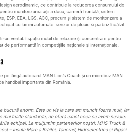
i, design aerodinamic, ce contribuie la reducerea consumului de
pentru monitorizarea ușii a doua, cameră frontală, sistem
ate, ESP, EBA, LGS, ACC, precum și sistem de monitorizare a
hipat cu lumini automate, senzor de ploaie și parbriz încălzit.
-un veritabil spațiu mobil de relaxare și concentrare pentru
t de performanță în competițiile naționale și internaționale.
la
lude pe lângă autocarul MAN Lion’s Coach și un microbuz MAN
 de handbal importante din România.
e bucură enorm. Este un vis la care am muncit foarte mult, iar
ele mai înalte standarde, ne oferă exact ceea ce avem nevoie:
sările echipei. Le mulțumim partenerilor noștri: MHS Truck &
t – Insula Mare a Brăilei, Tancrad, Hidroelectrica și Rigasi