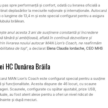
 pas spre performanță și confort, odată cu livrarea oficială a
nat deplasărilor la meciurile naționale și internaționale. Autocarul
, cu o lungime de 13,4 m și este special configurat pentru a asigura
ubului brăilean.
ște anul acesta 3 ani de susținere constantă și încredere
 tânără și ambițioasă, aflată în continuă dezvoltare și
. Prin livrarea noului autocar MAN Lion’s Coach, ne reafirmăm
bilitatea de top
”, a declarat
Elena Claudia Iordache, CEO MHS
pei HC Dunărea Brăila
ocarul MAN Lion’s Coach este configurat special pentru a susține
ă și funcționalitate. Acesta dispune de 46 locuri, cu scaune
geri. Scaunele, configurate cu spătar ajustabil, prize USB,
duale, au fost atent alese pentru a oferi un nivel ridicat de
înainte și după meciuri.