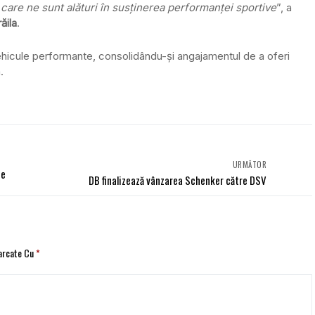
 care ne sunt alături în susținerea performanței sportive
”, a
ăila
.
e vehicule performante, consolidându-și angajamentul de a oferi
.
URMĂTOR
ce
DB finalizează vânzarea Schenker către DSV
Marcate Cu
*