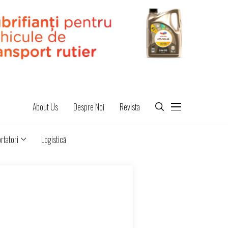
About Us
Despre Noi
Revista
rtatori
Logistică