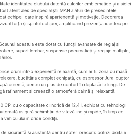
itate identitatea clubului datorită culorilor emblematice și a siglei
 fost atent ales de specialiștii MAN alături de președintele
icat echipei, care inspiră apartenență și motivație. Decorarea
vizual forța și spiritul echipei, amplificând prezența acesteia pe
Scaunul acestuia este dotat cu funcții avansate de reglaj și
ă cotiere, suport lombar, suspensie pneumatică și reglaje multiple,
ărilor.
mă orice drum într-o experiență relaxantă, cum ar fi: zona cu masă
au relaxare, bucătăria complet echipată, cu espressor Jura, cuptor
 apă curentă, pentru un plus de confort în deplasările lungi. De
gă rafinament și creează o atmosferă calmă și relaxantă.
CP, cu o capacitate cilindrică de 12,4 l, echipat cu tehnologii
tomată asigură schimbări de viteză line și rapide, în timp ce
hiculului în orice condiții.
 de siguranță și asistență pentru șofer, precum: oglinzi digitale