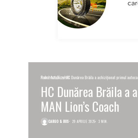
Autobuze
Noutati
Home
Autobuze
HC Dunărea Brăila a achiziționat primul autoc
HC Dunărea Brăila a a
MAN Lion’s Coach
CARGO & BUS
29 APRILIE 2025
3 MIN.