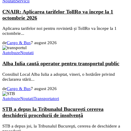
Noutati
Servicii
CNAIR: Aplicarea tarifelor TollRo va începe la 1
octombrie 2026
Aplicarea tarifelor noi pentru rovinietă și TollRo va începe la 1
octombrie...
de
Cargo & Bus
7 august 2026
Autobuze
Noutati
Alba Iulia caută operator pentru transportul public
Consiliul Local Alba Iulia a adoptat, vineri, o hotărâre privind
declararea stării...
de
Cargo & Bus
7 august 2026
Autobuze
Noutati
Transportatori
STB a depus la Tribunalul București cererea
deschiderii procedurii de insolvență
STB a depus joi, la Tribunalul Bucureşti, cererea de deschidere a
procedurii...