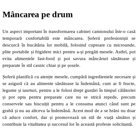
Mâncarea pe drum
Un aspect important în transformarea cabinei camionului într-o casă
temporară confortabilă este mâncarea. Șoferii profesioniști se
descurcă în bucătăria lor mobilă, folosind cuptoare cu microunde,
plite portabile și frigidere mici pentru a-și pregăti mesele. Astfel, pot
evita alimentele fast-food și pot savura mâncăruri sănătoase și
preparate în stil casnic chiar și pe șosele.
Șoferii planifică cu atenție mesele, cumpără ingredientele necesare și
se asigură că au alimente sănătoase la îndemână, cum ar fi fructe,
legume și iaurturi, pentru a le folosi drept gustări în timpul călătoriei
și pot opta pentru preparate care nu se strică repede, precum
conservele sau biscuiții pentru a le consuma atunci când sunt pe
grabă și nu au altceva la îndemână. Acest mod de a se hrăni nu doar
că aduce confort, dar și promovează un stil de viață sănătos și
contribuie la vitalitatea și succesul lor în această profesie solicitantă.