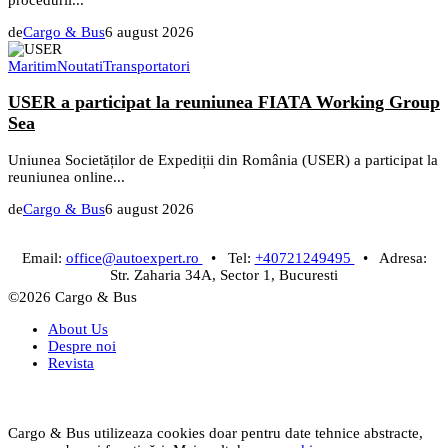
de
Cargo & Bus
6 august 2026
Maritim
Noutati
Transportatori
USER a participat la reuniunea FIATA Working Group
Sea
Uniunea Societăților de Expediții din România (USER) a participat la
reuniunea online...
de
Cargo & Bus
6 august 2026
Email:
office@autoexpert.ro
• Tel:
+40721249495
• Adresa:
Str. Zaharia 34A, Sector 1, Bucuresti
©2026 Cargo & Bus
About Us
Despre noi
Revista
Cargo & Bus utilizeaza cookies doar pentru date tehnice abstracte,