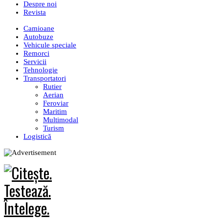
Despre noi
Revista
Camioane
Autobuze
Vehicule speciale
Remorci
Servicii
Tehnologie
Transportatori
Rutier
Aerian
Feroviar
Maritim
Multimodal
Turism
Logistică