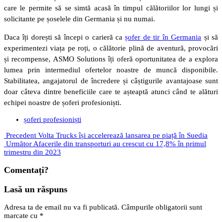
care le permite să se simtă acasă în timpul călătoriilor lor lungi și
solicitante pe șoselele din Germania și nu numai.
Daca îți dorești să începi o carieră ca
șofer de tir în Germania
și să
experimentezi viața pe roți, o călătorie plină de aventură, provocări
și recompense, ASMO Solutions îți oferă oportunitatea de a explora
lumea prin intermediul ofertelor noastre de muncă disponibile.
Stabilitatea, angajatorul de încredere și câștigurile avantajoase sunt
doar câteva dintre beneficiile care te așteaptă atunci când te alături
echipei noastre de șoferi profesioniști.
șoferi profesioniști
Precedent
Volta Trucks își accelerează lansarea pe piață în Suedia
Următor
Afacerile din transporturi au crescut cu 17,8% în primul
trimestru din 2023
Comentați?
Lasă un răspuns
Adresa ta de email nu va fi publicată.
Câmpurile obligatorii sunt
marcate cu
*