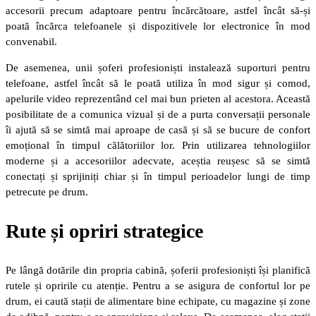
accesorii precum adaptoare pentru încărcătoare, astfel încât să-și
poată încărca telefoanele și dispozitivele lor electronice în mod
convenabil.
De asemenea, unii șoferi profesioniști instalează suporturi pentru
telefoane, astfel încât să le poată utiliza în mod sigur și comod,
apelurile video reprezentând cel mai bun prieten al acestora. Această
posibilitate de a comunica vizual și de a purta conversații personale
îi ajută să se simtă mai aproape de casă și să se bucure de confort
emoțional în timpul călătoriilor lor. Prin utilizarea tehnologiilor
moderne și a accesoriilor adecvate, aceștia reușesc să se simtă
conectați și sprijiniți chiar și în timpul perioadelor lungi de timp
petrecute pe drum.
Rute și opriri strategice
Pe lângă dotările din propria cabină, șoferii profesioniști își planifică
rutele și opririle cu atenție. Pentru a se asigura de confortul lor pe
drum, ei caută stații de alimentare bine echipate, cu magazine și zone