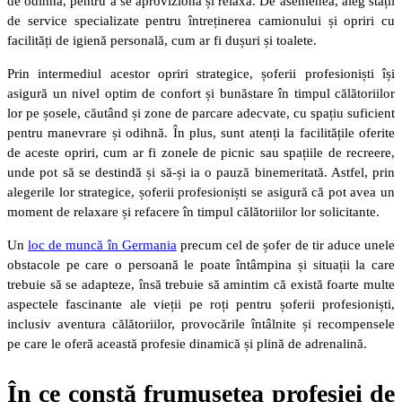
de odihnă, pentru a se aproviziona și relaxa. De asemenea, aleg stații
de service specializate pentru întreținerea camionului și opriri cu
facilități de igienă personală, cum ar fi dușuri și toalete.
Prin intermediul acestor opriri strategice, șoferii profesioniști își
asigură un nivel optim de confort și bunăstare în timpul călătoriilor
lor pe șosele, căutând și zone de parcare adecvate, cu spațiu suficient
pentru manevrare și odihnă. În plus, sunt atenți la facilitățile oferite
de aceste opriri, cum ar fi zonele de picnic sau spațiile de recreere,
unde pot să se destindă și să-și ia o pauză binemeritată. Astfel, prin
alegerile lor strategice, șoferii profesioniști se asigură că pot avea un
moment de relaxare și refacere în timpul călătoriilor lor solicitante.
Un
loc de muncă în Germania
precum cel de șofer de tir aduce unele
obstacole pe care o persoană le poate întâmpina și situații la care
trebuie să se adapteze, însă trebuie să amintim că există foarte multe
aspectele fascinante ale vieții pe roți pentru șoferii profesioniști,
inclusiv aventura călătoriilor, provocările întâlnite și recompensele
pe care le oferă această profesie dinamică și plină de adrenalină.
În ce constă frumusețea profesiei de