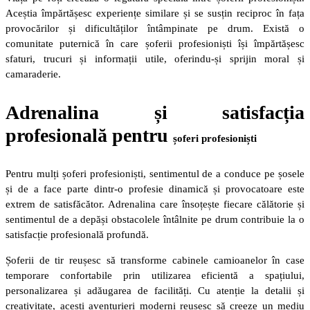
Aceștia împărtășesc experiențe similare și se susțin reciproc în fața
provocărilor și dificultăților întâmpinate pe drum. Există o
comunitate puternică în care șoferii profesioniști își împărtășesc
sfaturi, trucuri și informații utile, oferindu-și sprijin moral și
camaraderie.
Adrenalina și satisfacția
profesională pentru
șoferi profesioniști
Pentru mulți șoferi profesioniști, sentimentul de a conduce pe șosele
și de a face parte dintr-o profesie dinamică și provocatoare este
extrem de satisfăcător. Adrenalina care însoțește fiecare călătorie și
sentimentul de a depăși obstacolele întâlnite pe drum contribuie la o
satisfacție profesională profundă.
Șoferii de tir reușesc să transforme cabinele camioanelor în case
temporare confortabile prin utilizarea eficientă a spațiului,
personalizarea și adăugarea de facilități. Cu atenție la detalii și
creativitate, acești aventurieri moderni reușesc să creeze un mediu