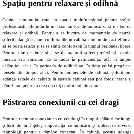
Spațiu pentru relaxare și odihnă
Cabina camionului este un spațiu multifuncțional pentru șoferii
profesioniști, oferindu-le nu doar un loc de muncă, ci și un loc de
relaxare și odihnă. Pentru a se bucura de momentele de pauză,
șoferii adaugă scaune confortabile în cabina camionului, astfel încât
să se poată relaxa și să se simtă confortabil în timpul perioadei libere.
Pentru a se destinde și a se distra, unii șoferi preferă să asculte
muzică sau emisiuni de la radio în permanență, atât în timpul
călătoriei, cât și în perioada de odihnă sau în timp ce își pregătesc
mesele din timpul zilei. Pentru momentele de odihnă, șoferii pot
adăuga saltele de calitate în spatele cabinei sau pot folosi perne și
pături moi pentru a crea un colț confortabil de somn.
Păstrarea conexiunii cu cei dragi
Pentru a menține conexiunea cu cei dragi în timpul călătoriilor lungi,
șoferii de tir înțeleg importanța comunicării și utilizează diverse
tehnologii pentru a rămâne conectați. În cabină, aceștia adaugă