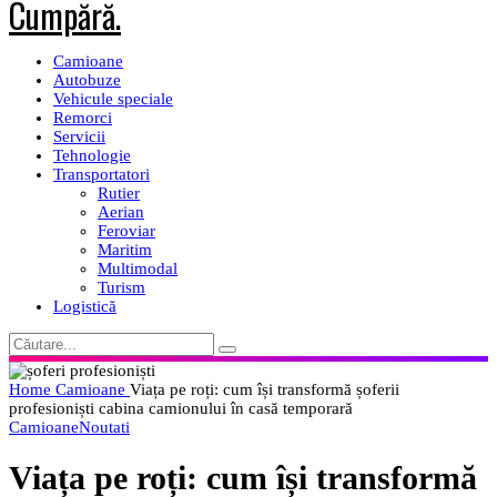
Camioane
Autobuze
Vehicule speciale
Remorci
Servicii
Tehnologie
Transportatori
Rutier
Aerian
Feroviar
Maritim
Multimodal
Turism
Logistică
Home
Camioane
Viața pe roți: cum își transformă șoferii
profesioniști cabina camionului în casă temporară
Camioane
Noutati
Viața pe roți: cum își transformă