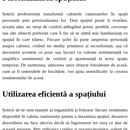
Șoferii profesioniști transformă cabinele camioanelor în spații
personale prin personalizarea lor. Deși spațiul poate fi restrâns,
aceștia aduc un strop de confort adăugând perne, perdele, covorașe
sau alte obiecte preferate care îi fac să se simtă mai familiarizați cu
spațiul în care trăiesc. Fiecare șofer își pune amprenta personală
asupra cabinei, creând un mediu prietenos și reconfortant, așa că
decorarea acesteia cu poze sau lucruri cu valoare sentimentală va
amplifica sentimentul de confort și apartenență la acest spațiu
temporar. De asemenea, aducerea unor obiecte folositoare de acasă,
cum ar fi ustensilele de bucătărie, vor ajuta semnificativ la crearea
sentimentului de acasă.
Utilizarea eficientă a spațiului
Șoferii de tir sunt maeștri ai organizării și folosesc fiecare centimetru
disponibil în cabina camionului pentru a maximiza spațiul, deoarece
dezordinea nu face altceva decât să îngreuneze tot ceea ce ține de
această meserie. Prin utilizarea cutiilor și organizatoarelor, șoferii de