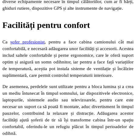
diverse echipamente necesare în timpul călătoriilor, cum ar fi hărți,
ghiduri rutiere, dispozitive GPS și alte instrumente de navigație.
Facilit
ăți pentru confort
Ca
șofer profesionist
, pentru a face cabina camionului cât mai
confortabilă, e necesară adăugarea unor facilități și accesorii. Acestea
includ saltele confortabile și perne ergonomice, care le oferă suport
optim și asigură un somn odihnitor, iar pentru a face față variațiilor
de temperatură, aceștia pot instala sisteme de ventilație și încălzire
suplimentară, care permit controlul temperaturii interioare.
De asemenea, perdelele sunt utilizate pentru a bloca lumina și a crea
un mediu întunecat în timpul somnului, iar dispozitivele electronice,
laptopurile, sistemele audio sau televizoarele, pentru care este
necesar un suport ca să poată fi montate, aduc divertisment în timpul
pauzelor, contribuind la relaxare și distracție. Adăugarea acestor
facilități ajută șoferii de tir să își transforme cabina într-un spațiu
confortabil, oferindu-le un refugiu plăcut în timpul perioadelor de
odihnă.