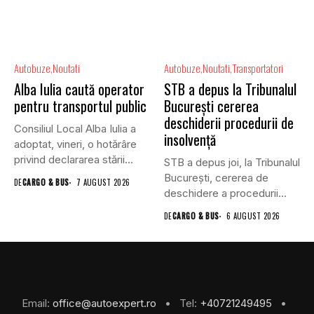
Autobuze
Noutati
Autobuze
Noutati
Transportatori
Alba Iulia caută operator
STB a depus la Tribunalul
pentru transportul public
București cererea
deschiderii procedurii de
Consiliul Local Alba Iulia a
insolvență
adoptat, vineri, o hotărâre
privind declararea stării...
STB a depus joi, la Tribunalul
Bucureşti, cererea de
DE
CARGO & BUS
7 AUGUST 2026
deschidere a procedurii...
DE
CARGO & BUS
6 AUGUST 2026
Email:
office@autoexpert.ro
• Tel:
+40721249495
•