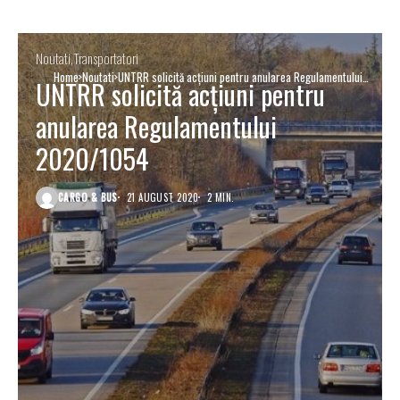
Noutati
Transportatori
Home
Noutati
UNTRR solicită acțiuni pentru anularea Regulamentului
UNTRR solicită acțiuni pentru
2020/1054
anularea Regulamentului
2020/1054
CARGO & BUS
21 AUGUST 2020
2 MIN.