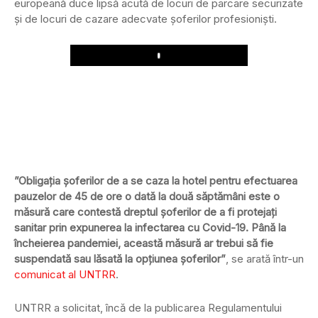
europeană duce lipsă acută de locuri de parcare securizate
și de locuri de cazare adecvate șoferilor profesioniști.
Play
”Obligația șoferilor de a se caza la hotel pentru efectuarea
pauzelor de 45 de ore o dată la două săptămâni este o
măsură care contestă dreptul șoferilor de a fi protejați
sanitar prin expunerea la infectarea cu Covid-19. Până la
încheierea pandemiei, această măsură ar trebui să fie
suspendată sau lăsată la opțiunea șoferilor”
, se arată într-un
comunicat al UNTRR
.
UNTRR a solicitat, încă de la publicarea Regulamentului