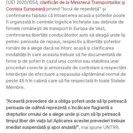
(UE) 2020/1054,
clarificări de la Ministerul Transporturilor și
Comisia Europeană
privind ”locul de reședință” și
confirmarea faptului că întoarcerea acasă a șoferilor poate
fi organizată în centrele logistice închiriate sau deținute de
firmele românești de transport în Europa de Vest,
confirmarea libertății conducătorilor auto să aleagă unde își
petrec perioada de repaus, respectiv a libertății șoferilor
români de a alege dacă se întorc acasă și clarificarea
modalității în care aceasta trebuie să fie documentată de
firme și de șoferi în cazul unui control sau stabilirea unei
proceduri corecte și armonizate de controlare a respectării
interdicției de efectuare a repausului săptămânal normal de
peste 45 h în cabină care să fie respectată în toate Statele
Membre.
”Această prevedere de a obliga șoferii unde să își petreacă
perioada de odihnă reprezintă o încălcare flagrantă a
drepturilor omului de a alege unde și cum să își petreacă
timpul liber din viața lui! Aplicarea acestei prevederi trebuie
imediat suspendată și apoi anulată!”
, mai spune UNTRR.