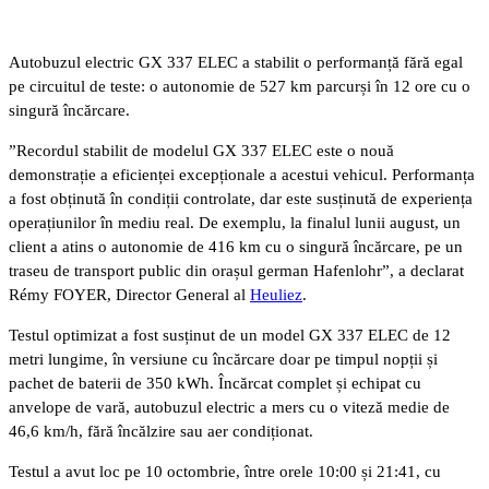
Autobuzul electric GX 337 ELEC a stabilit o performanță fără egal
pe circuitul de teste: o autonomie de 527 km parcurși în 12 ore cu o
singură încărcare.
”Recordul stabilit de modelul GX 337 ELEC este o nouă
demonstrație a eficienței excepționale a acestui vehicul. Performanța
a fost obținută în condiții controlate, dar este susținută de experiența
operațiunilor în mediu real. De exemplu, la finalul lunii august, un
client a atins o autonomie de 416 km cu o singură încărcare, pe un
traseu de transport public din orașul german Hafenlohr”, a declarat
Rémy FOYER, Director General al
Heuliez
.
Testul optimizat a fost susținut de un model GX 337 ELEC de 12
metri lungime, în versiune cu încărcare doar pe timpul nopții și
pachet de baterii de 350 kWh. Încărcat complet și echipat cu
anvelope de vară, autobuzul electric a mers cu o viteză medie de
46,6 km/h, fără încălzire sau aer condiționat.
Testul a avut loc pe 10 octombrie, între orele 10:00 și 21:41, cu