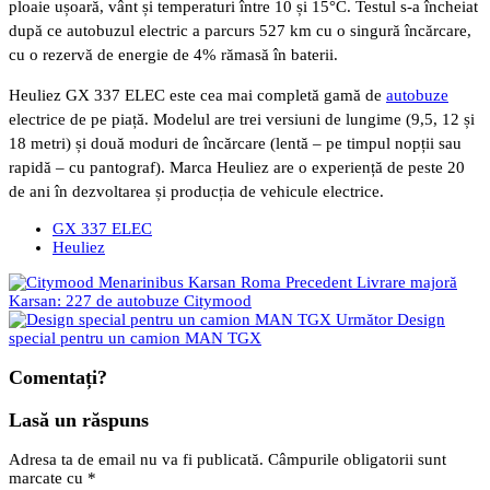
ploaie ușoară, vânt și temperaturi între 10 și 15°C. Testul s-a încheiat
după ce autobuzul electric a parcurs 527 km cu o singură încărcare,
cu o rezervă de energie de 4% rămasă în baterii.
Heuliez GX 337 ELEC este cea mai completă gamă de
autobuze
electrice de pe piață. Modelul are trei versiuni de lungime (9,5, 12 și
18 metri) și două moduri de încărcare (lentă – pe timpul nopții sau
rapidă – cu pantograf). Marca Heuliez are o experiență de peste 20
de ani în dezvoltarea și producția de vehicule electrice.
GX 337 ELEC
Heuliez
Precedent
Livrare majoră
Karsan: 227 de autobuze Citymood
Următor
Design
special pentru un camion MAN TGX
Comentați?
Lasă un răspuns
Adresa ta de email nu va fi publicată.
Câmpurile obligatorii sunt
marcate cu
*