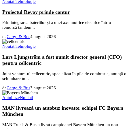
Noutati
Tehnologie
Proiectul Revoy prinde contur
Prin integrarea bateriilor și a unei axe motrice electrice într-o
remorcă tandem...
de
Cargo & Bus
4 august 2026
Noutati
Tehnologie
Lars Ljungström a fost numit director general (CFO)
pentru cellcentric
Joint venture-ul cellcentric, specializat în pile de combustie, anunță o
schimbare în...
de
Cargo & Bus
3 august 2026
Autobuze
Noutati
MAN livrează un autobuz inovator echipei FC Bayern
München
MAN Truck & Bus a livrat campioanei Bayern München un nou