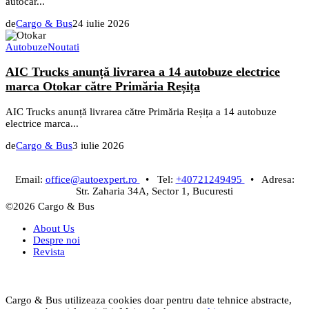
autocar...
de
Cargo & Bus
24 iulie 2026
Autobuze
Noutati
AIC Trucks anunță livrarea a 14 autobuze electrice
marca Otokar către Primăria Reșița
AIC Trucks anunță livrarea către Primăria Reșița a 14 autobuze
electrice marca...
de
Cargo & Bus
3 iulie 2026
Email:
office@autoexpert.ro
• Tel:
+40721249495
• Adresa:
Str. Zaharia 34A, Sector 1, Bucuresti
©2026 Cargo & Bus
About Us
Despre noi
Revista
Cargo & Bus utilizeaza cookies doar pentru date tehnice abstracte,