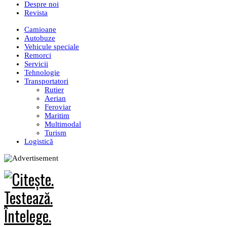
Despre noi
Revista
Camioane
Autobuze
Vehicule speciale
Remorci
Servicii
Tehnologie
Transportatori
Rutier
Aerian
Feroviar
Maritim
Multimodal
Turism
Logistică