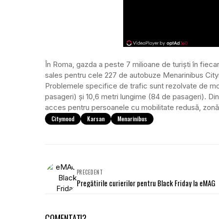
În Roma, gazda a peste 7 milioane de turiști în fiecare
sales pentru cele 227 de autobuze Menarinibus Citym
Problemele specifice de trafic sunt rezolvate de m
pasageri) și 10,6 metri lungime (84 de pasageri). Di
acces pentru persoanele cu mobilitate redusă, zonă
Citymood
Karsan
Menarinibus
PRECEDENT
Pregătirile curierilor pentru Black Friday la eMAG
COMENTAȚI?