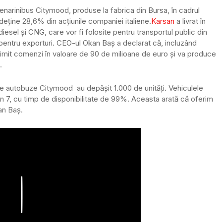
narinibus Citymood, produse la fabrica din Bursa, în cadrul
n deține 28,6% din acțiunile companiei italiene.
Karsan
a livrat în
iesel și CNG, care vor fi folosite pentru transportul public din
entru exporturi. CEO-ul Okan Baş a declarat că, incluzând
imit comenzi în valoare de 90 de milioane de euro și va produce
.
de autobuze Citymood au depășit 1.000 de unități. Vehiculele
n 7, cu timp de disponibilitate de 99%. Aceasta arată că oferim
an Baş.
Play