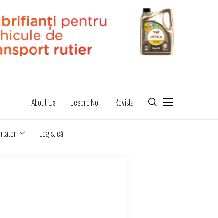
About Us
Despre Noi
Revista
rtatori
Logistică