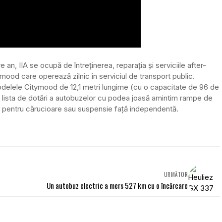
 an, IIA se ocupă de întreținerea, reparația și serviciile after-
ood care operează zilnic în serviciul de transport public.
odelele Citymood de 12,1 metri lungime (cu o capacitate de 96 de
n lista de dotări a autobuzelor cu podea joasă amintim rampe de
 pentru cărucioare sau suspensie față independentă.
URMĂTOR
Un autobuz electric a mers 527 km cu o încărcare