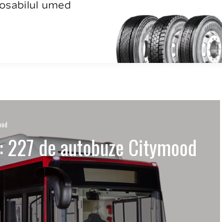
ood
n: 227 de autobuze Citymood