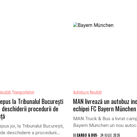
Noutati
Transportatori
Autobuze
Noutati
epus la Tribunalul București
MAN livrează un autobuz in
 deschiderii procedurii de
echipei FC Bayern München
nță
MAN Truck & Bus a livrat cam
Bayern München un nou autoca
pus joi, la Tribunalul Bucureşti,
de deschidere a procedurii...
DE
CARGO & BUS
24 IULIE 2026