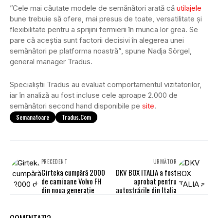
”Cele mai căutate modele de semănători arată că
utilajele
bune trebuie să ofere, mai presus de toate, versatilitate și
flexibilitate pentru a sprijini fermierii în munca lor grea. Se
pare că aceștia sunt factorii decisivi în alegerea unei
semănători pe platforma noastră”, spune Nadja Sörgel,
general manager Tradus.
Specialiștii Tradus au evaluat comportamentul vizitatorilor,
iar în analiză au fost incluse cele aproape 2.000 de
semănători second hand disponibile pe
site
.
Semanatoare
Tradus.com
PRECEDENT
URMĂTOR
Girteka cumpără 2000
DKV BOX ITALIA a fost
de camioane Volvo FH
aprobat pentru
din noua generație
autostrăzile din Italia