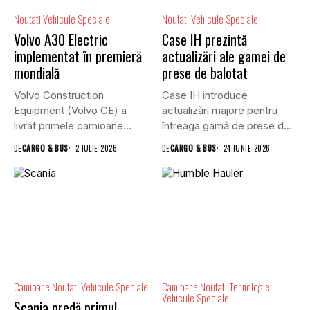
Noutati
Vehicule Speciale
Noutati
Vehicule Speciale
Volvo A30 Electric
Case IH prezintă
implementat în premieră
actualizări ale gamei de
mondială
prese de balotat
Volvo Construction
Case IH introduce
Equipment (Volvo CE) a
actualizări majore pentru
livrat primele camioane
întreaga gamă de prese de
articulate A30 Electric...
balotat...
DE
CARGO & BUS
2 IULIE 2026
DE
CARGO & BUS
24 IUNIE 2026
Camioane
Noutati
Vehicule Speciale
Camioane
Noutati
Tehnologie
Vehicule Speciale
Scania predă primul