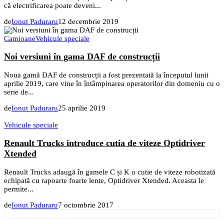
că electrificarea poate deveni...
de
Ionut Paduraru
12 decembrie 2019
Camioane
Vehicule speciale
Noi versiuni în gama DAF de construcții
Noua gamă DAF de construcții a fost prezentată la începutul lunii
aprilie 2019, care vine în întâmpinarea operatorilor din domeniu cu o
serie de...
de
Ionut Paduraru
25 aprilie 2019
Vehicule speciale
Renault Trucks introduce cutia de viteze Optidriver
Xtended
Renault Trucks adaugă în gamele C și K o cutie de viteze robotizată
echipată cu rapoarte foarte lente, Optidriver Xtended. Aceasta le
permite...
de
Ionut Paduraru
7 octombrie 2017