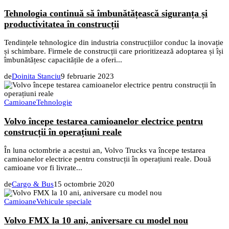
Tehnologia continuă să îmbunătățească siguranța și
productivitatea în construcții
Tendințele tehnologice din industria construcțiilor conduc la inovație
și schimbare. Firmele de construcții care prioritizează adoptarea și își
îmbunătățesc capacitățile de a oferi...
de
Doinita Stanciu
9 februarie 2023
Camioane
Tehnologie
Volvo începe testarea camioanelor electrice pentru
construcții în operațiuni reale
În luna octombrie a acestui an, Volvo Trucks va începe testarea
camioanelor electrice pentru construcții în operațiuni reale. Două
camioane vor fi livrate...
de
Cargo & Bus
15 octombrie 2020
Camioane
Vehicule speciale
Volvo FMX la 10 ani, aniversare cu model nou