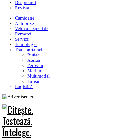
Despre noi
Revista
Camioane
Autobuze
Vehicule speciale
Remorci
Servicii
Tehnologie
Transportatori
Rutier
Aerian
Feroviar
Maritim
Multimodal
Turism
Logistică