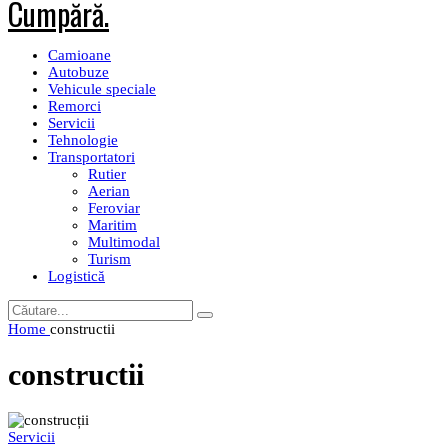
Camioane
Autobuze
Vehicule speciale
Remorci
Servicii
Tehnologie
Transportatori
Rutier
Aerian
Feroviar
Maritim
Multimodal
Turism
Logistică
Home
constructii
constructii
Servicii