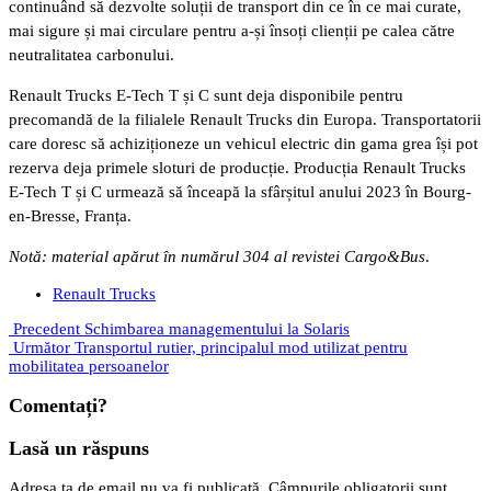
continuând să dezvolte soluții de transport din ce în ce mai curate,
mai sigure și mai circulare pentru a-și însoți clienții pe calea către
neutralitatea carbonului.
Renault Trucks E-Tech T și C sunt deja disponibile pentru
precomandă de la filialele Renault Trucks din Europa. Transportatorii
care doresc să achiziționeze un vehicul electric din gama grea își pot
rezerva deja primele sloturi de producție. Producția Renault Trucks
E-Tech T și C urmează să înceapă la sfârșitul anului 2023 în Bourg-
en-Bresse, Franța.
Notă: material apărut în numărul 304 al revistei Cargo&Bus
.
Renault Trucks
Precedent
Schimbarea managementului la Solaris
Următor
Transportul rutier, principalul mod utilizat pentru
mobilitatea persoanelor
Comentați?
Lasă un răspuns
Adresa ta de email nu va fi publicată.
Câmpurile obligatorii sunt