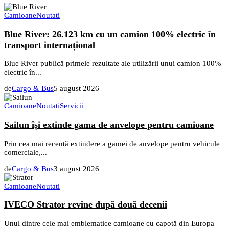
Camioane
Noutati
Blue River: 26.123 km cu un camion 100% electric în
transport internațional
Blue River publică primele rezultate ale utilizării unui camion 100%
electric în...
de
Cargo & Bus
5 august 2026
Camioane
Noutati
Servicii
Sailun își extinde gama de anvelope pentru camioane
Prin cea mai recentă extindere a gamei de anvelope pentru vehicule
comerciale,...
de
Cargo & Bus
3 august 2026
Camioane
Noutati
IVECO Strator revine după două decenii
Unul dintre cele mai emblematice camioane cu capotă din Europa