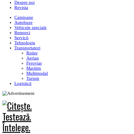
Despre noi
Revista
Camioane
Autobuze
Vehicule speciale
Remorci
Servicii
Tehnologie
Transportatori
Rutier
Aerian
Feroviar
Maritim
Multimodal
Turism
Logistică