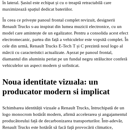
în lateral. Șasiul este echipat și cu o treaptă retractabilă care
maximizează spațiul dedicat bateriilor.
În ceea ce privește panoul frontal complet revizuit, designerii
Renault Trucks s-au inspirat din lumea muzicii electronice, cu un
model care amintește de un egalizator. Pentru a consolida acest efect
electromecanic, partea din față a vehiculelor este vopsită complet. În
cele din urmă, Renault Trucks E-Tech T și C prezintă noul logo al
mărcii cu caracteristici actualizate. Așezat pe panoul frontal,
diamantul din aluminiu periat pe un fundal negru strălucitor conferă
vehiculelor un aspect modern și sofisticat.
Noua identitate vizuala: un
producator modern si implicat
Schimbarea identității vizuale a Renault Trucks, întruchipată de un
logo monocrom hotărât modern, afirmă accelerarea și angajamentul
producătorului față de decarbonizarea transporturilor. Într-adevăr,
Renault Trucks este hotărât să facă față provocării climatice,