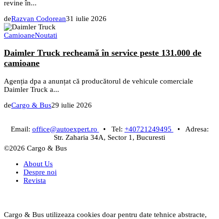
revine în...
de
Razvan Codorean
31 iulie 2026
Camioane
Noutati
Daimler Truck recheamă în service peste 131.000 de
camioane
Agenția dpa a anunțat că producătorul de vehicule comerciale
Daimler Truck a...
de
Cargo & Bus
29 iulie 2026
Email:
office@autoexpert.ro
• Tel:
+40721249495
• Adresa:
Str. Zaharia 34A, Sector 1, Bucuresti
©2026 Cargo & Bus
About Us
Despre noi
Revista
Cargo & Bus utilizeaza cookies doar pentru date tehnice abstracte,