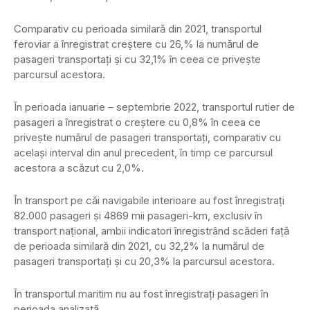
Comparativ cu perioada similară din 2021, transportul
feroviar a înregistrat creṣtere cu 26,% la numărul de
pasageri transportaţi ṣi cu 32,1% în ceea ce priveṣte
parcursul acestora.
În perioada ianuarie – septembrie 2022, transportul rutier de
pasageri a înregistrat o creştere cu 0,8% în ceea ce
priveṣte numărul de pasageri transportaţi, comparativ cu
acelaşi interval din anul precedent, în timp ce parcursul
acestora a scăzut cu 2,0%.
În transport pe căi navigabile interioare au fost înregistraṭi
82.000 pasageri ṣi 4869 mii pasageri-km, exclusiv în
transport naṭional, ambii indicatori înregistrând scăderi faṭă
de perioada similară din 2021, cu 32,2% la numărul de
pasageri transportaṭi ṣi cu 20,3% la parcursul acestora.
În transportul maritim nu au fost înregistraţi pasageri în
perioada analizată.