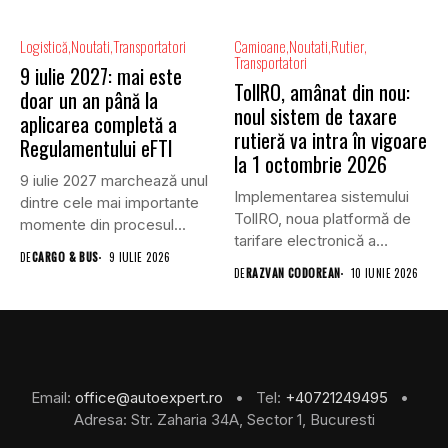
Logistică
Noutati
Transportatori
Camioane
Noutati
Rutier
Transportatori
9 iulie 2027: mai este
TollRO, amânat din nou:
doar un an până la
noul sistem de taxare
aplicarea completă a
rutieră va intra în vigoare
Regulamentului eFTI
la 1 octombrie 2026
9 iulie 2027 marchează unul
Implementarea sistemului
dintre cele mai importante
TollRO, noua platformă de
momente din procesul...
tarifare electronică a
DE
CARGO & BUS
9 IULIE 2026
utilizării infrastructurii
DE
RAZVAN CODOREAN
10 IUNIE 2026
rutiere...
Email:
office@autoexpert.ro
• Tel:
+40721249495
•
Adresa: Str. Zaharia 34A, Sector 1, Bucuresti