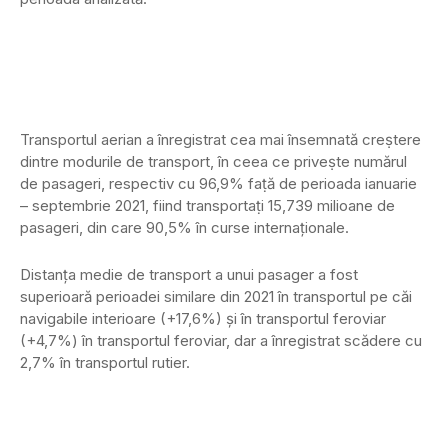
Transportul aerian a înregistrat cea mai însemnată creṣtere
dintre modurile de transport, în ceea ce priveṣte numărul
de pasageri, respectiv cu 96,9% faṭă de perioada ianuarie
– septembrie 2021, fiind transportaṭi 15,739 milioane de
pasageri, din care 90,5% în curse internaţionale.
Distanţa medie de transport a unui pasager a fost
superioară perioadei similare din 2021 în transportul pe căi
navigabile interioare (+17,6%) și în transportul feroviar
(+4,7%) în transportul feroviar, dar a înregistrat scădere cu
2,7% în transportul rutier.