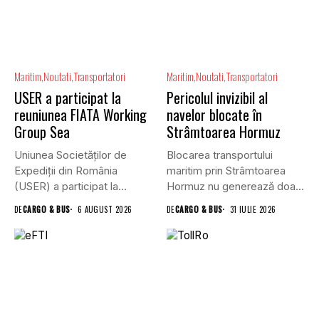
Maritim
Noutati
Transportatori
Maritim
Noutati
Transportatori
USER a participat la
Pericolul invizibil al
reuniunea FIATA Working
navelor blocate în
Group Sea
Strâmtoarea Hormuz
Uniunea Societăților de
Blocarea transportului
Expediții din România
maritim prin Strâmtoarea
(USER) a participat la
Hormuz nu generează doar
reuniunea online...
efecte economice și...
DE
CARGO & BUS
6 AUGUST 2026
DE
CARGO & BUS
31 IULIE 2026