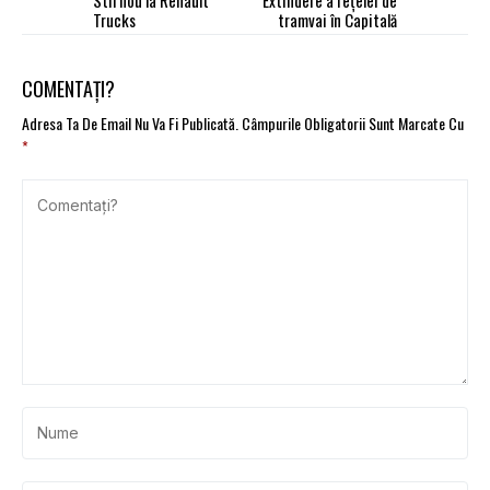
Stil nou la Renault
Extindere a rețelei de
Trucks
tramvai în Capitală
COMENTAȚI?
Adresa Ta De Email Nu Va Fi Publicată.
Câmpurile Obligatorii Sunt Marcate Cu
*