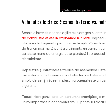
Vehicule electrice Scania: baterie vs. hid
Scania a investit în tehnologiile cu hidrogen şi este î
de combustie aflate în exploatare la clienţi
. Ingineri
utilizarea hidrogenului pentru aceste aplicaţii va fi l
de trei ori mai multă pentru a alimenta un camion cu
cantitate mare de energie este pierdută în procesul d
electricitate.
Reparaţiile şi întreţinerea trebuie de asemenea luate
mare decât costul unui vehicul electric cu baterie
amplu de aer şi răcire. În plus, hidrogenul este un ga
siguranţa.
Totuşi, hidrogenul este un carburant promiţător, o mo
un rol important în decarbonizare. El poate fi folosi