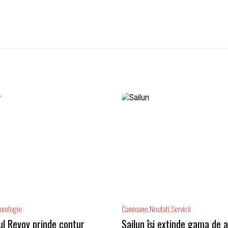
hnologie
Camioane
Noutati
Servicii
ul Revoy prinde contur
Sailun își extinde gama de 