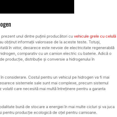
rogen
n prezent unul dintre puținii producători cu
vehicule grele cu celulă
i au obţinut informaţii valoroase de la aceste teste. Totuşi,
imitată în viitor, deoarece este nevoie de electricitate regenerabilă
 hidrogen, comparativ cu un camion electric cu baterie. Adică o
e producţie, distribuţie şi conversie a hidrogenului în
 în considerare. Costul pentru un vehicul pe hidrogen va fi mai
, deoarece sistemele sale sunt mai complexe, precum sistemul
z volatil care necesită mai multă întreţinere pentru a garanta
dalitate bună de stocare a energiei în mai multe cicluri şi va juca
t și pentru producție ecologică de oțel pentru camioane.