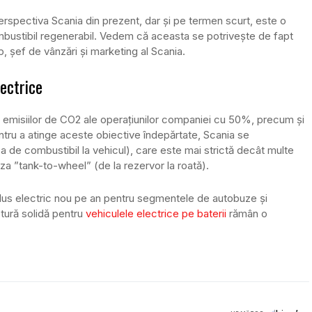
 perspectiva Scania din prezent, dar şi pe termen scurt, este o
ombustibil regenerabil. Vedem că aceasta se potriveşte de fapt
 șef de vânzări și marketing al Scania.
ectrice
 emisiilor de CO2 ale operaţiunilor companiei cu 50%, precum şi
entru a atinge aceste obiective îndepărtate, Scania se
 de combustibil la vehicul), care este mai strictă decât multe
a ”tank-to-wheel” (de la rezervor la roată).
us electric nou pe an pentru segmentele de autobuze şi
uctură solidă pentru
vehiculele electrice pe baterii
rămân o