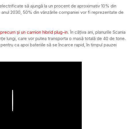
electrificate să ajungă la un procent de aproximativ 10% din
ă în anul 2030, 50% din vânzările companiei vor fi reprezentate de
precum şi un camion hibrid plug-in
. În câţiva ani, planurile Scania
țe lungi, care vor putea transporta o masă totală de 40 de tone.
pentru ca apoi bateriile să se încarce rapid, în timpul pauzei
Play