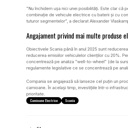
”Nu închidem uşa nici unei posibilităţi. Este clar că
combinaţie de vehicule electrice cu baterii şi cu c
tuturor segmentelor”, a declarat Alexander Vlaskamp,
Angajament privind mai multe produse el
Obiectivele Scania până în anul 2025 sunt reducerea
reducerea emisiilor vehiculelor clienţilor cu 20%. P
concentrează pe analiza ”well-to-wheel” (de la sursa
regulamente legislative ce se concentrează pe analiz
Compania se angajează să lanseze cel puţin un prod
camioane. În acelaşi timp, investiţiile într-o infrastr
prioritate.
Camioane Electrice
Scania