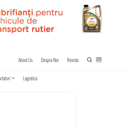
About Us
Despre Noi
Revista
rtatori
Logistică