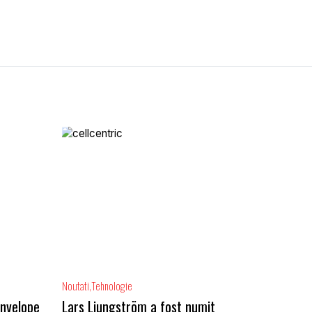
Noutati
Tehnologie
anvelope
Lars Ljungström a fost numit