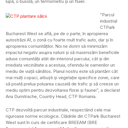
lupă, o busolă, un termometru și un fluier.
”Parcul
industrial
CTPark
Bucharest West se află, pe de o parte, în apropierea
autostrăzii A1, o zonă cu foarte mult trafic auto, dar și în
apropierea comunităților. Noi ne dorim să minimizăm
impactul negativ asupra naturii și să maximizăm beneficiile
aduse comunității atât din interiorul parcului, cât și din
imediata vecinătate a acestuia, oferindu-le oamenilor un
mediu de viață sănătos. Planul nostru este să plantăm cât
mai mulți copaci, arbuști și vegetație specifice zonei, care
să poată prelua poluarea cauzată de trafic și să creeze un
mediu optim pentru dezvoltarea florei și faunei”, a declarat
Ana Dumitrache, Country Head, CTP Romania.
CTP dezvoltă parcuri industriale, respectând cele mai
riguroase norme ecologice. Clădirile din CTPark Bucharest
West sunt în curs de certificare BREEAM (BRE