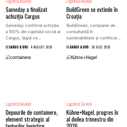
Logistică
Noutati
Logistică
Noutati
Sameday a finalizat
BuildGreen se extinde în
achiziția Cargus
Croația
Sameday confirmă achiziția
BuildGreen, companie de
a 100% din capitalul social al
consultanță în
Cargus, după ce...
sustenabilitate și certificare
a clădirilor, și VGP,...
DE
CARGO & BUS
4 AUGUST 2026
DE
CARGO & BUS
30 IULIE 2026
Logistică
Noutati
Logistică
Servicii
Depourile de containere,
Kühne+Nagel, progres în
element strategic al
al doilea trimestru din
lanțurilor logistice
2026