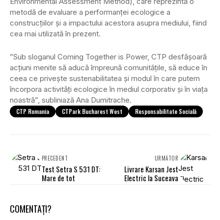
Environmental Assessment Method), care reprezintă o
metodă de evaluare a performanței ecologice a
construcțiilor și a impactului acestora asupra mediului, fiind
cea mai utilizată în prezent.
”Sub sloganul Coming Together is Power, CTP desfășoară
acțiuni menite să aducă împreună comunitățile, să educe în
ceea ce privește sustenabilitatea și modul în care putem
încorpora activități ecologice în mediul corporativ și în viața
noastră”, subliniază Ana Dumitrache.
CTP Romania
CTPark Bucharest West
Responsabilitate Socială
PRECEDENT
URMĂTOR
Test Setra S 531 DT:
Livrare Karsan Jest
Mare de tot
Electric la Suceava
COMENTAȚI?