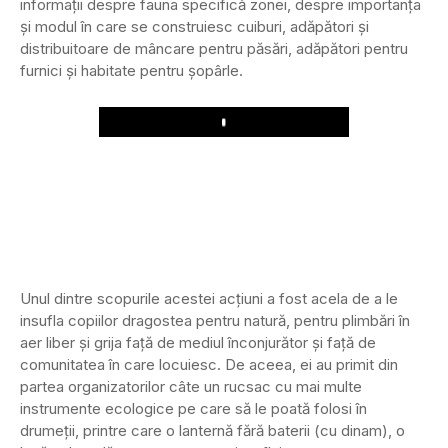
informații despre fauna specifică zonei, despre importanța
și modul în care se construiesc cuiburi, adăpători și
distribuitoare de mâncare pentru păsări, adăpători pentru
furnici și habitate pentru șopârle.
Play
Unul dintre scopurile acestei acțiuni a fost acela de a le
insufla copiilor dragostea pentru natură, pentru plimbări în
aer liber și grija față de mediul înconjurător și față de
comunitatea în care locuiesc. De aceea, ei au primit din
partea organizatorilor câte un rucsac cu mai multe
instrumente ecologice pe care să le poată folosi în
drumeții, printre care o lanternă fără baterii (cu dinam), o