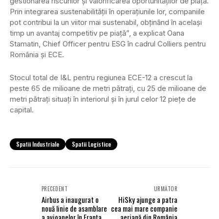
gestionarea riscurilor şi valorificarea oportunităţilor de piaţă.
Prin integrarea sustenabilităţii în operaţiunile lor, companiile
pot contribui la un viitor mai sustenabil, obţinând în acelaşi
timp un avantaj competitiv pe piaţă”, a explicat Oana
Stamatin, Chief Officer pentru ESG în cadrul Colliers pentru
România şi ECE.
Stocul total de I&L pentru regiunea ECE-12 a crescut la
peste 65 de milioane de metri pătraţi, cu 25 de milioane de
metri pătraţi situaţi în interiorul şi în jurul celor 12 pieţe de
capital.
Spatii Industriale
Spatii Logistice
PRECEDENT
URMĂTOR
Airbus a inaugurat o
HiSky ajunge a patra
nouă linie de asamblare
cea mai mare companie
a avioanelor în Franța
aeriană din România