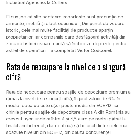
Industrial Agencies la Colliers.
El susţine că alte sectoare importante sunt producţia de
alimente, mobilă şi electrocasnice. „Din punct de vedere
istoric, cele mai multe facilităţi de producţie aparţin
proprietarilor, iar companiile care desfăşoară activităţi din
zona industriei uşoare caută să închirieze depozite pentru
astfel de operaţiuni”, a completat Victor Coşconel.
Rata de neocupare la nivel de o singură
cifră
Rata de neocupare pentru spaţiile de depozitare premium a
rămas la nivel de o singură cifră, în jurul valorii de 6% în
medie, ceea ce este uşor peste media din ECE-12, iar
chiriile pentru spaţiile de depozitare clasa A din România au
crescut uşor, undeva între 4 şi 4,5 euro pe metru pătrat la
finalul anului trecut, dar continuă să fie unul dintre cele mai
scăzute niveluri din ECE-12, din cauza concurenţei