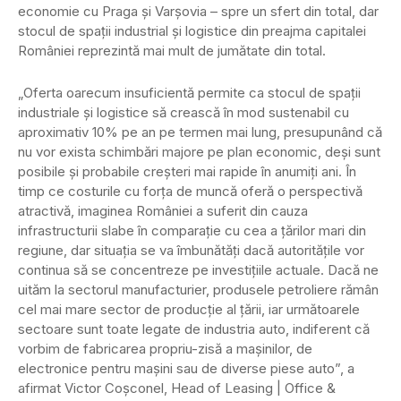
economie cu Praga şi Varşovia – spre un sfert din total, dar
stocul de spaţii industrial şi logistice din preajma capitalei
României reprezintă mai mult de jumătate din total.
„Oferta oarecum insuficientă permite ca stocul de spaţii
industriale şi logistice să crească în mod sustenabil cu
aproximativ 10% pe an pe termen mai lung, presupunând că
nu vor exista schimbări majore pe plan economic, deşi sunt
posibile şi probabile creşteri mai rapide în anumiţi ani. În
timp ce costurile cu forţa de muncă oferă o perspectivă
atractivă, imaginea României a suferit din cauza
infrastructurii slabe în comparaţie cu cea a ţărilor mari din
regiune, dar situaţia se va îmbunătăţi dacă autorităţile vor
continua să se concentreze pe investiţiile actuale. Dacă ne
uităm la sectorul manufacturier, produsele petroliere rămân
cel mai mare sector de producţie al ţării, iar următoarele
sectoare sunt toate legate de industria auto, indiferent că
vorbim de fabricarea propriu-zisă a maşinilor, de
electronice pentru maşini sau de diverse piese auto”, a
afirmat Victor Coşconel, Head of Leasing | Office &