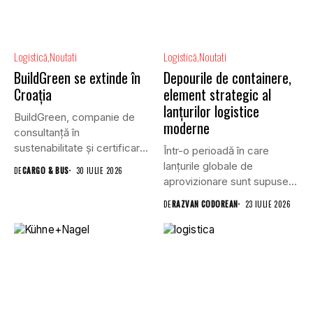
Logistică
Noutati
Logistică
Noutati
BuildGreen se extinde în
Depourile de containere,
Croația
element strategic al
lanțurilor logistice
BuildGreen, companie de
moderne
consultanță în
sustenabilitate și certificare
Într-o perioadă în care
a clădirilor, și VGP,...
lanțurile globale de
DE
CARGO & BUS
30 IULIE 2026
aprovizionare sunt supuse
unei presiuni...
DE
RAZVAN CODOREAN
23 IULIE 2026