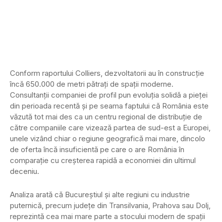
Conform raportului Colliers, dezvoltatorii au în construcţie
încă 650.000 de metri pătraţi de spaţii moderne.
Consultanţii companiei de profil pun evoluţia solidă a pieţei
din perioada recentă şi pe seama faptului că România este
văzută tot mai des ca un centru regional de distribuţie de
către companiile care vizează partea de sud-est a Europei,
unele vizând chiar o regiune geografică mai mare, dincolo
de oferta încă insuficientă pe care o are România în
comparaţie cu creşterea rapidă a economiei din ultimul
deceniu.
Analiza arată că Bucureştiul şi alte regiuni cu industrie
puternică, precum judeţe din Transilvania, Prahova sau Dolj,
reprezintă cea mai mare parte a stocului modern de spaţii