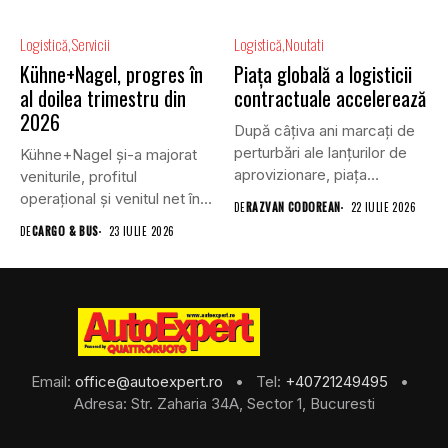
Logistică
Servicii
Logistică
Noutati
Kühne+Nagel, progres în
Piața globală a logisticii
al doilea trimestru din
contractuale accelerează
2026
După câțiva ani marcați de
perturbări ale lanțurilor de
Kühne+Nagel și-a majorat
aprovizionare, piața
veniturile, profitul
globală...
operațional și venitul net în
DE
RAZVAN CODOREAN
22 IULIE 2026
al doilea...
DE
CARGO & BUS
23 IULIE 2026
Email:
office@autoexpert.ro
• Tel:
+40721249495
•
Adresa: Str. Zaharia 34A, Sector 1, Bucuresti