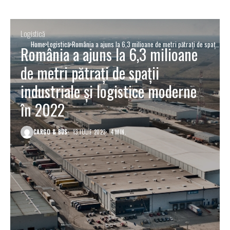
Logistică
Home
Logistică
România a ajuns la 6,3 milioane de metri pătraţi de spaţii
România a ajuns la 6,3 milioane
industriale şi logistice moderne în 2022
de metri pătraţi de spaţii
industriale şi logistice moderne
în 2022
CARGO & BUS
13 IULIE 2023
4 MIN.