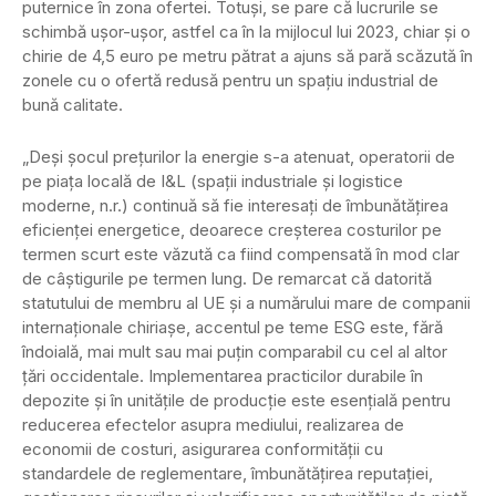
puternice în zona ofertei. Totuşi, se pare că lucrurile se
schimbă uşor-uşor, astfel ca în la mijlocul lui 2023, chiar şi o
chirie de 4,5 euro pe metru pătrat a ajuns să pară scăzută în
zonele cu o ofertă redusă pentru un spaţiu industrial de
bună calitate.
„Deşi şocul preţurilor la energie s-a atenuat, operatorii de
pe piaţa locală de I&L (spaţii industriale şi logistice
moderne, n.r.) continuă să fie interesaţi de îmbunătăţirea
eficienţei energetice, deoarece creşterea costurilor pe
termen scurt este văzută ca fiind compensată în mod clar
de câştigurile pe termen lung. De remarcat că datorită
statutului de membru al UE şi a numărului mare de companii
internaţionale chiriaşe, accentul pe teme ESG este, fără
îndoială, mai mult sau mai puţin comparabil cu cel al altor
ţări occidentale. Implementarea practicilor durabile în
depozite şi în unităţile de producţie este esenţială pentru
reducerea efectelor asupra mediului, realizarea de
economii de costuri, asigurarea conformităţii cu
standardele de reglementare, îmbunătăţirea reputaţiei,