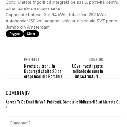
Corp: Unitate frigorifică integrată pe șasiu, potrivită pentru
cărucioarele de supermarket
Capacitate baterie: 3 x 94 kWh, totalizând 282 kWh.
Autonomie: 150 km, adaptat livrărilor zilnice ale SVZ pentru
Jumbo din Amsterdam
Oxygen
Slider
PRECEDENT
URMĂTOR
Naveta cu trenul în
UE va investi şapte
București și alte 20 de
miliarde de euro în
orașe mari din România
infrastructuri de
transport durabile,
sigure şi inteligente
COMENTAȚI?
Adresa Ta De Email Nu Va Fi Publicată.
Câmpurile Obligatorii Sunt Marcate Cu
*