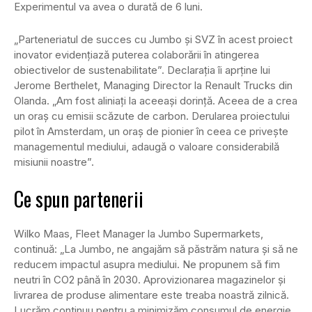
Experimentul va avea o durată de 6 luni.
„Parteneriatul de succes cu Jumbo și SVZ în acest proiect
inovator evidențiază puterea colaborării în atingerea
obiectivelor de sustenabilitate”. Declarația îi aprține lui
Jerome Berthelet, Managing Director la Renault Trucks din
Olanda. „Am fost aliniați la aceeași dorință. Aceea de a crea
un oraș cu emisii scăzute de carbon. Derularea proiectului
pilot în Amsterdam, un oraș de pionier în ceea ce privește
managementul mediului, adaugă o valoare considerabilă
misiunii noastre”.
Ce spun partenerii
Wilko Maas, Fleet Manager la Jumbo Supermarkets,
continuă: „La Jumbo, ne angajăm să păstrăm natura și să ne
reducem impactul asupra mediului. Ne propunem să fim
neutri în CO2 până în 2030. Aprovizionarea magazinelor și
livrarea de produse alimentare este treaba noastră zilnică.
Lucrăm continuu pentru a minimizăm consumul de energie