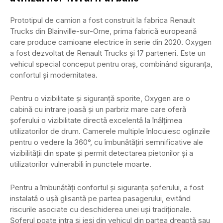
Prototipul de camion a fost construit la fabrica Renault
Trucks din Blainville-sur-Orne, prima fabrică europeană
care produce camioane electrice în serie din 2020. Oxygen
a fost dezvoltat de Renault Trucks și 17 parteneri. Este un
vehicul special conceput pentru oraș, combinând siguranța,
confortul și modernitatea.
Pentru o vizibilitate și siguranță sporite, Oxygen are o
cabină cu intrare joasă și un parbriz mare care oferă
șoferului o vizibilitate directă excelentă la înălțimea
utilizatorilor de drum. Camerele multiple înlocuiesc oglinzile
pentru o vedere la 360°, cu îmbunătățiri semnificative ale
vizibilității din spate și permit detectarea pietonilor și a
utilizatorilor vulnerabili în punctele moarte.
Pentru a îmbunătăți confortul și siguranța șoferului, a fost
instalată o ușă glisantă pe partea pasagerului, evitând
riscurile asociate cu deschiderea unei uși tradiționale.
Șoferul poate intra și ieși din vehicul din partea dreaptă sau