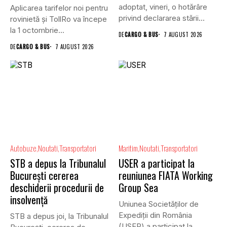
adoptat, vineri, o hotărâre
Aplicarea tarifelor noi pentru
privind declararea stării...
rovinietă și TollRo va începe
la 1 octombrie...
DE
CARGO & BUS
7 AUGUST 2026
DE
CARGO & BUS
7 AUGUST 2026
Autobuze
Noutati
Transportatori
Maritim
Noutati
Transportatori
STB a depus la Tribunalul
USER a participat la
București cererea
reuniunea FIATA Working
deschiderii procedurii de
Group Sea
insolvență
Uniunea Societăților de
Expediții din România
STB a depus joi, la Tribunalul
(USER) a participat la