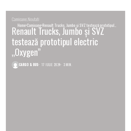
Camioane
Noutati
Home
Camioane
Renault Trucks, Jumbo și SVZ testează prototipul
Renault Trucks, Jumbo și SVZ
electric „Oxygen”
testează prototipul electric
„Oxygen”
CARGO & BUS
17 IULIE 2024
3 MIN.