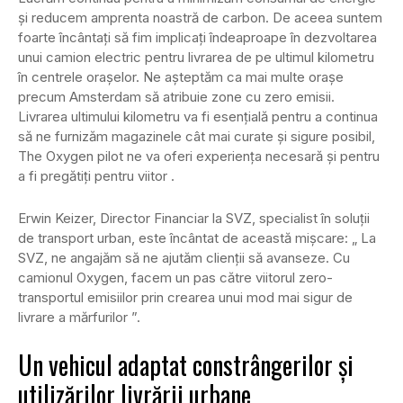
și reducem amprenta noastră de carbon. De aceea suntem
foarte încântați să fim implicați îndeaproape în dezvoltarea
unui camion electric pentru livrarea de pe ultimul kilometru
în centrele orașelor. Ne așteptăm ca mai multe orașe
precum Amsterdam să atribuie zone cu zero emisii.
Livrarea ultimului kilometru va fi esențială pentru a continua
să ne furnizăm magazinele cât mai curate și sigure posibil,
The Oxygen pilot ne va oferi experiența necesară și pentru
a fi pregătiți pentru viitor .
Erwin Keizer, Director Financiar la SVZ, specialist în soluții
de transport urban, este încântat de această mișcare: „ La
SVZ, ne angajăm să ne ajutăm clienții să avanseze. Cu
camionul Oxygen, facem un pas către viitorul zero-
transportul emisiilor prin crearea unui mod mai sigur de
livrare a mărfurilor ”.
Un vehicul adaptat constrângerilor și
utilizărilor livrării urbane