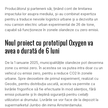
Producătorul și partenerii săi, ținând cont de limitarea
impactului lor asupra mediului, și-au combinat expertiza
pentru a traduce nevoile logisticii urbane și a dezvolta un
nou camion electric urban experimental de 26 de tone,
capabil să funcționeze în zonele olandeze cu zero emisii.
Noul proiect cu prototipul Oxygen va
avea o durată de 6 luni
De la 1 ianuarie 2025, municipalitățile olandeze pot desemna
zone cu emisii zero. În acestea se va putea intra doar cu un
vehicul cu emisii zero, pentru a reduce CO2 în zonele
urbane. Spre deosebire de primul experiment, realizat cu
Geodis, pentru distribuția uscată, acesta va permite ca
livrările frigorifice să fie efectuate în mod silențios, fără
emisii poluante și în deplină siguranță pentru ceilalți
utilizatori ai drumului. Livrările se vor face de la depozit la
supermarketul Jumbo din inima Amsterdamului.