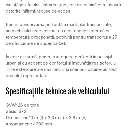
din stânga. În plus, intrarea și ieșirea din cabină este ușoară
datorită înălțimii reduse de acces.
Pentru conservarea perfectă a mărfurilor transportate,
autovehiculul este echipat cu o caroserie izotermă cu
temperatură direcționată, potrivită pentru transportul a 25
de cărucioare de supermarket.
În cele din urmă, pentru o integrare perfectă în peisajul
urban și cu accent pe confortul și îmbunătățirea șoferului,
liniile exterioare ale camionului și interiorul cabinei au fost
complet reproiectate.
Specificațiile tehnice ale vehiculului
GVW: 26 de tone
Șasiu: 6×2
Dimensiuni: 10 m (l) x 2,6 m (l) x 3,8 m (h)
Ampatament: 4600 mm