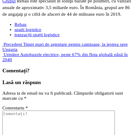
Grupul
Rehau este specialist în soluţii bazate pe polimeri, cu vânzări
anuale de aproximativ 3,5 miliarde euro. În România, grupul are 86
de angajaţi şi o cifră de afaceri de 44 de milioane euro în 2019.
Rehau
spatii logistice
tranzacții spații logistice
Precedent
Timpi mari de aşteptare pentru camioane, la ieşirea spre
Ungaria
Următor
Autobuzele electrice, peste 67% din flota globală până în
2040
Comentați?
Lasă un răspuns
Adresa ta de email nu va fi publicată.
Câmpurile obligatorii sunt
marcate cu
*
Comentariu
*