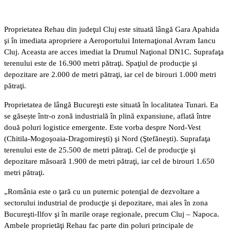
Proprietatea Rehau din judeţul Cluj este situată lângă Gara Apahida
şi în imediata apropriere a Aeroportului Internaţional Avram Iancu
Cluj. Aceasta are acces imediat la Drumul Naţional DN1C. Suprafaţa
terenului este de 16.900 metri pătraţi. Spaţiul de producţie şi
depozitare are 2.000 de metri pătraţi, iar cel de birouri 1.000 metri
pătraţi.
Proprietatea de lângă Bucureşti este situată în localitatea Tunari. Ea
se găsește într-o zonă industrială în plină expansiune, aflată între
două poluri logistice emergente. Este vorba despre Nord-Vest
(Chitila-Mogoşoaia-Dragomireşti) şi Nord (Ştefăneşti). Suprafaţa
terenului este de 25.500 de metri pătraţi. Cel de producţie şi
depozitare măsoară 1.900 de metri pătraţi, iar cel de birouri 1.650
metri pătraţi.
„România este o ţară cu un puternic potenţial de dezvoltare a
sectorului industrial de producţie şi depozitare, mai ales în zona
Bucureşti-Ilfov şi în marile oraşe regionale, precum Cluj – Napoca.
Ambele proprietăţi Rehau fac parte din poluri principale de