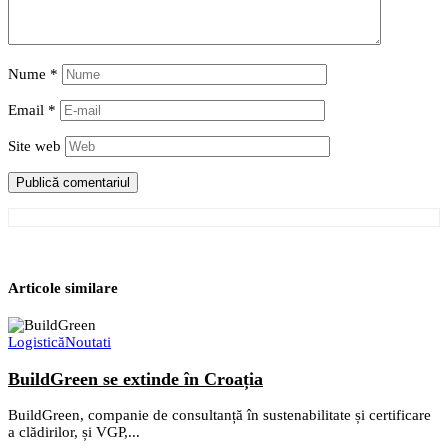
Nume
*
Email
*
Site web
Articole similare
Logistică
Noutati
BuildGreen se extinde în Croația
BuildGreen, companie de consultanță în sustenabilitate și certificare
a clădirilor, și VGP,...