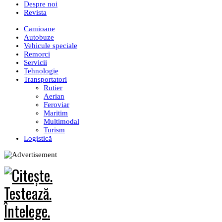
Despre noi
Revista
Camioane
Autobuze
Vehicule speciale
Remorci
Servicii
Tehnologie
Transportatori
Rutier
Aerian
Feroviar
Maritim
Multimodal
Turism
Logistică