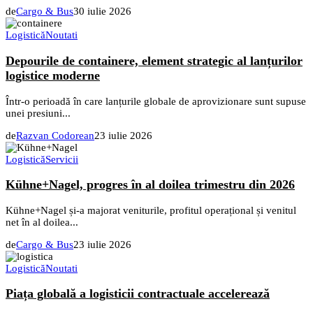
de
Cargo & Bus
30 iulie 2026
Logistică
Noutati
Depourile de containere, element strategic al lanțurilor
logistice moderne
Într-o perioadă în care lanțurile globale de aprovizionare sunt supuse
unei presiuni...
de
Razvan Codorean
23 iulie 2026
Logistică
Servicii
Kühne+Nagel, progres în al doilea trimestru din 2026
Kühne+Nagel și-a majorat veniturile, profitul operațional și venitul
net în al doilea...
de
Cargo & Bus
23 iulie 2026
Logistică
Noutati
Piața globală a logisticii contractuale accelerează