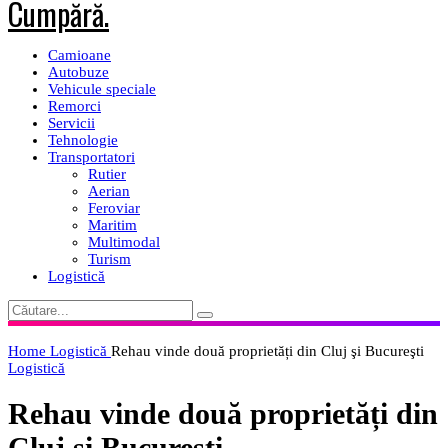
Camioane
Autobuze
Vehicule speciale
Remorci
Servicii
Tehnologie
Transportatori
Rutier
Aerian
Feroviar
Maritim
Multimodal
Turism
Logistică
Home
Logistică
Rehau vinde două proprietăți din Cluj şi Bucureşti
Logistică
Rehau vinde două proprietăți din
Cluj şi Bucureşti