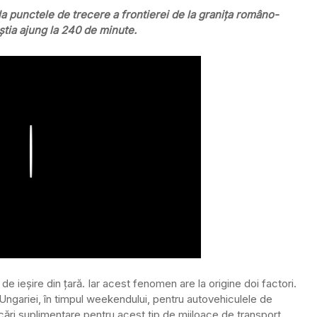
a punctele de trecere a frontierei de la graniţa româno-
ceștia ajung la 240 de minute.
Play
ieşire din ţară. Iar acest fenomen are la origine doi factori.
ul Ungariei, în timpul weekendului, pentru autovehiculele de
ficări suplimentare pentru acest tip de mijloace de transport.