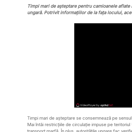
Timpi mari de așteptare pentru camioanele aflate l
ungară. Potrivit informațiilor de la fața locului, a
Timpi mari de aşteptare se consemnează pe sensul de 
Mai întâi restricţiile de circulaţie impuse pe teritori
transport marfă. În plus, autorităţile ungare fac veri