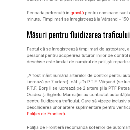
Perioada petrecută în
graniță
pentru camioane sunt cei
minute. Timpi mari se înregistrează la Vărşand – 150
Măsuri pentru fluidizarea traficului
Faptul că se înregistrează timpi mari de așteptare, 
personal pentru acoperirea tuturor liniilor de control
deschise este limitat de numărul de poliţişti repartiz
„A fost mărit numărul arterelor de control pentru auto
lucrează pe 7 artere), cât şi în P.T.F. Vărşand (se lu
P.T.F. Borş II se lucrează pe 2 artere şi la PTF Petea 
Oradea şi Sighetu Marmaţiei au contactat autorităţi
pentru fluidizarea traficului. Care să vizeze inclusi
deschiderea unor artere suplimentare pentru verifica
Poliţiei de Frontieră
.
Poliţia de Frontieră recomandă şoferilor de automarfa