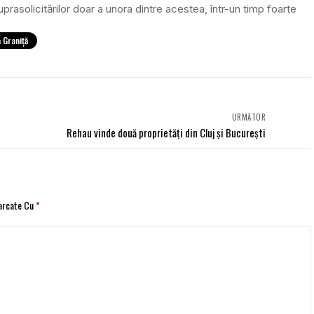
uprasolicitărilor doar a unora dintre acestea, într-un timp foarte
a Graniță
URMĂTOR
a
Rehau vinde două proprietăți din Cluj şi Bucureşti
Marcate Cu
*