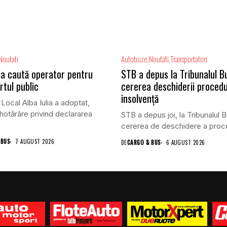
Noutati
Autobuze
Noutati
Transportatori
lia caută operator pentru
STB a depus la Tribunalul B
rtul public
cererea deschiderii procedu
insolvență
 Local Alba Iulia a adoptat,
 hotărâre privind declararea
STB a depus joi, la Tribunalul B
cererea de deschidere a proced
 BUS
7 AUGUST 2026
DE
CARGO & BUS
6 AUGUST 2026