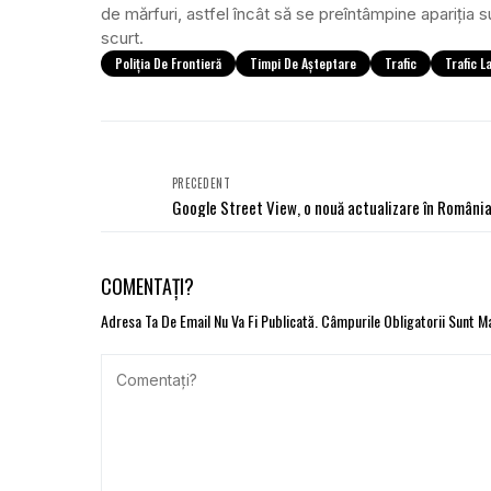
de mărfuri, astfel încât să se preîntâmpine apariţia s
scurt.
Poliția De Frontieră
Timpi De Așteptare
Trafic
Trafic L
PRECEDENT
Google Street View, o nouă actualizare în Români
COMENTAȚI?
Adresa Ta De Email Nu Va Fi Publicată.
Câmpurile Obligatorii Sunt 