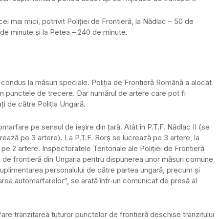
 mai mici, potrivit Poliţiei de Frontieră, la Nădlac – 50 de
 de minute și la Petea – 240 de minute.
a condus la măsuri speciale. Poliţia de Frontieră Română a alocat
 în punctele de trecere. Dar numărul de artere care pot fi
aţi de către Poliţia Ungară.
marfare pe sensul de ieşire din ţară. Atât în P.T.F. Nădlac II (se
crează pe 3 artere). La P.T.F. Borş se lucrează pe 3 artere, la
pe 2 artere. Inspectoratele Teritoriale ale Poliţiei de Frontieră
le de frontieră din Ungaria pentru dispunerea unor măsuri comune
v suplimentarea personalului de către partea ungară, precum şi
rea automarfarelor”, se arată într-un comunicat de presă al
re tranzitarea tuturor punctelor de frontieră deschise tranzitului