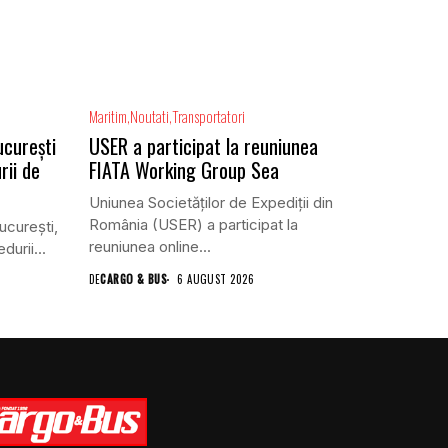
Maritim
Noutati
Transportatori
ucurești
USER a participat la reuniunea
rii de
FIATA Working Group Sea
Uniunea Societăților de Expediții din
România (USER) a participat la
ucureşti,
reuniunea online...
urii...
DE
CARGO & BUS
6 AUGUST 2026