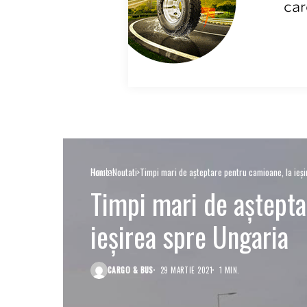
Noutati
Home
Noutati
Timpi mari de aşteptare pentru camioane, la ieş
Timpi mari de aştepta
ieşirea spre Ungaria
CARGO & BUS
29 MARTIE 2021
1 MIN.