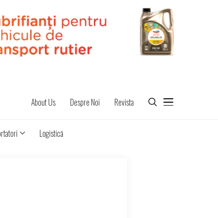
About Us
Despre Noi
Revista
rtatori
Logistică