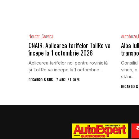
Noutati
Servicii
Autobuze
CNAIR: Aplicarea tarifelor TollRo va
Alba Iu
începe la 1 octombrie 2026
transpo
Aplicarea tarifelor noi pentru rovinietă
Consiliul
și TollRo va începe la 1 octombrie...
vineri, o
stării...
DE
CARGO & BUS
7 AUGUST 2026
DE
CARGO &