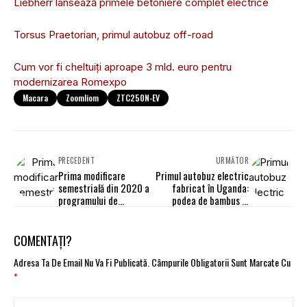
Liebherr lansează primele betoniere complet electrice
Torsus Praetorian, primul autobuz off-road
Cum vor fi cheltuiţi aproape 3 mld. euro pentru
modernizarea Romexpo
Macara
Zoomliom
ZTC250N-EV
PRECEDENT
URMĂTOR
Prima modificare
Primul autobuz electric
semestrială din 2020 a
fabricat în Uganda:
programului de
podea de bambus și
transport interjudeţean
componente din China
COMENTAȚI?
Adresa Ta De Email Nu Va Fi Publicată.
Câmpurile Obligatorii Sunt Marcate Cu
*