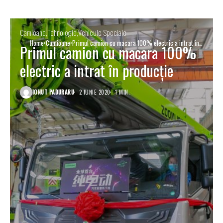
Camioane
Tehnologie
Vehicule Speciale
Home
Camioane
Primul camion cu macara 100% electric a intrat în
Primul camion cu macara 100%
producție
electric a intrat în producție
IONUT PADURARU
2 IUNIE 2020
1 MIN.