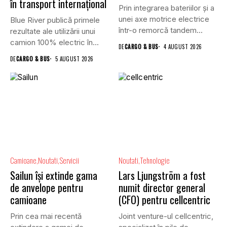
în transport internațional
Prin integrarea bateriilor și a
unei axe motrice electrice
Blue River publică primele
într-o remorcă tandem...
rezultate ale utilizării unui
camion 100% electric în...
DE
CARGO & BUS
4 AUGUST 2026
DE
CARGO & BUS
5 AUGUST 2026
Camioane
Noutati
Servicii
Noutati
Tehnologie
Sailun își extinde gama
Lars Ljungström a fost
de anvelope pentru
numit director general
camioane
(CFO) pentru cellcentric
Prin cea mai recentă
Joint venture-ul cellcentric,