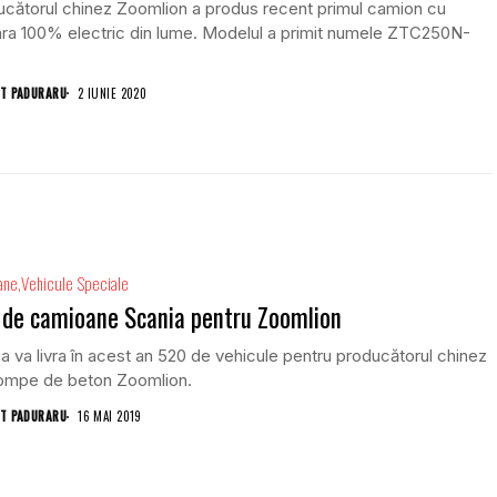
cătorul chinez Zoomlion a produs recent primul camion cu
ra 100% electric din lume. Modelul a primit numele ZTC250N-
T PADURARU
2 IUNIE 2020
ane
Vehicule Speciale
 de camioane Scania pentru Zoomlion
a va livra în acest an 520 de vehicule pentru producătorul chinez
ompe de beton Zoomlion.
T PADURARU
16 MAI 2019