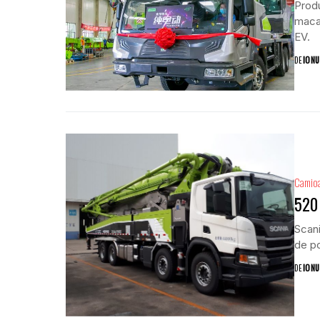
Produ
maca
EV.
DE
IONU
Camio
520
Scani
de p
DE
IONU