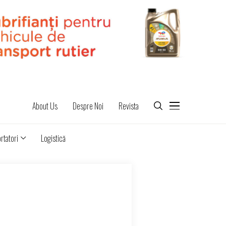
About Us
Despre Noi
Revista
rtatori
Logistică