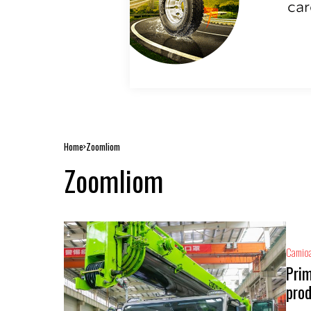
Home
Zoomliom
Zoomliom
Camio
Prim
prod