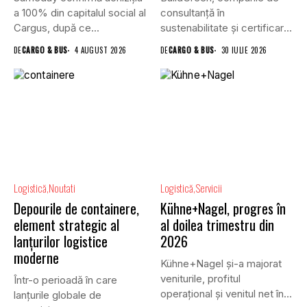
a 100% din capitalul social al
consultanță în
Cargus, după ce...
sustenabilitate și certificare
a clădirilor, și VGP,...
DE
CARGO & BUS
4 AUGUST 2026
DE
CARGO & BUS
30 IULIE 2026
Logistică
Noutati
Logistică
Servicii
Depourile de containere,
Kühne+Nagel, progres în
element strategic al
al doilea trimestru din
lanțurilor logistice
2026
moderne
Kühne+Nagel și-a majorat
veniturile, profitul
Într-o perioadă în care
operațional și venitul net în
lanțurile globale de