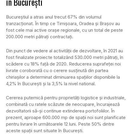
în București
Bucureștiul a atras anul trecut 67% din volumul
tranzacționat. În timp ce Timișoara, Oradea și Brașov au
fost cele mai active orașe regionale, cu un total de peste
200.000 metri pătrați contractați.
Din punct de vedere al activității de dezvoltare, în 2021 au
fost finalizate proiecte totalizând 530.000 metri pătrați, în
scădere cu 18% față de 2020. Reducerea suprafeței noi
livrate coroborată cu o cerere susținută din partea
chiriașilor a determinat diminuarea spațiilor disponibile la
4,2% în București și la 3,5% la nivel national.
Cererea puternică pentru proprietăți logistice și industriale,
combinată cu ratele scăzute de neocupare, încurajează
dezvoltatorii să-și continue extinderea portofoliilor. În
prezent, aproape 600.000 mp de spații noi sunt planificate
pentru livrare în următoarele 12 luni. Peste 50% dintre
aceste spații sunt situate în București.