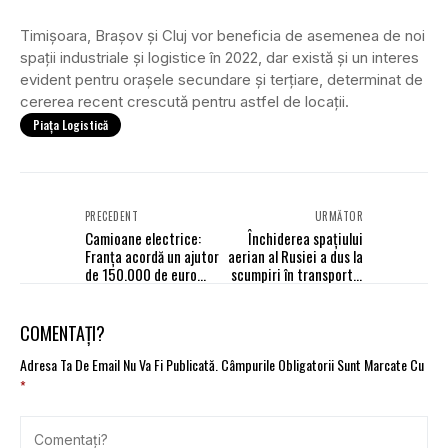
Timișoara, Brașov și Cluj vor beneficia de asemenea de noi
spații industriale și logistice în 2022, dar există și un interes
evident pentru orașele secundare și terțiare, determinat de
cererea recent crescută pentru astfel de locații.
Piața Logistică
PRECEDENT
URMĂTOR
Camioane electrice:
Închiderea spațiului
Franța acordă un ajutor
aerian al Rusiei a dus la
de 150.000 de euro
scumpiri în transportul
pentru transportatori
de marfă dinspre China
COMENTAȚI?
Adresa Ta De Email Nu Va Fi Publicată.
Câmpurile Obligatorii Sunt Marcate Cu
*