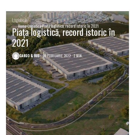
Logistică
Home
Logistică
Piața logistică, record istoric în 2021
Piața logistică, record istoric în
2021
CARGO & BUS
28 FEBRUARIE 2022
2 MIN.