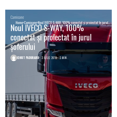
Camioane
Home
Camioane
Noul IVECO S-WAY, 100% conectat și proiectat în jurul
Noul IVECO S-WAY, 100%
șoferului
conectat și proiectat în jurul
șoferului
IONUT PADURARU
3 IULIE 2019
3 MIN.