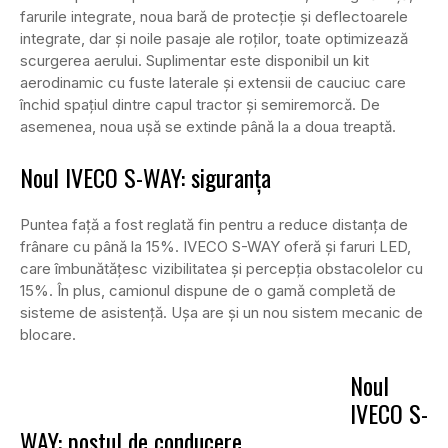
farurile integrate, noua bară de protecție și deflectoarele
integrate, dar și noile pasaje ale roților, toate optimizează
scurgerea aerului. Suplimentar este disponibil un kit
aerodinamic cu fuste laterale și extensii de cauciuc care
închid spațiul dintre capul tractor și semiremorcă. De
asemenea, noua ușă se extinde până la a doua treaptă.
Noul IVECO S-WAY: siguranța
Puntea față a fost reglată fin pentru a reduce distanța de
frânare cu până la 15%. IVECO S-WAY oferă și faruri LED,
care îmbunătățesc vizibilitatea și percepția obstacolelor cu
15%. În plus, camionul dispune de o gamă completă de
sisteme de asistență. Ușa are și un nou sistem mecanic de
blocare.
Noul
IVECO S-
WAY: postul de conducere