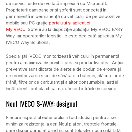
de servicii este dezvoltată împreună cu Microsoft.
Proprietarii camioanelor și șoferii sunt conectați în
permanență în permanență cu vehiculul de pe dispozitive
mobile sau PC grație
portalului și aplicației
MyIVECO
. Șoferii au la dispoziție aplicația MyIVECO EASY
Way, iar operatorilor logistici le este dedicată aplicația My
IVECO Way Solutions.
Specialiștii IVECO monitorizează vehiculul în permanență
pentru a maximiza disponibilitatea și productivitatea. Acțiuni
preventive sunt dictate de alertele de coduri de eroare și
de monitorizarea stării de sănătate a bateriei, plăcuțelor de
frână, filtrelor de carburant și a altor consumabile, astfel
încât clienții pot planifica mai eficient intrările în service.
Noul IVECO S-WAY: designul
Fiecare aspect al exteriorului a fost studiat pentru a se
minimiza rezistența la aer. Noul plafon, treptele frontale
care dispar complet când nu sunt folosite, noua grilă față,