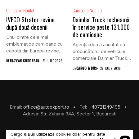
Camioane
Noutati
Camioane
Noutati
IVECO Strator revine
Daimler Truck recheamă
după două decenii
în service peste 131.000
de camioane
Unul dintre cele mai
emblematice camioane cu
Agenția dpa a anunțat că
capotă din Europa revine
producătorul de vehicule
în...
comerciale Daimler Truck
DE
RAZVAN CODOREAN
31 IULIE 2026
a...
DE
CARGO & BUS
29 IULIE 2026
Email:
office@autoexpert.ro
• Tel:
+40721249495
•
Adresa: Str. Zaharia 34A, Sector 1, Bucuresti
Cargo & Bus utilizeaza cookies doar pentru date