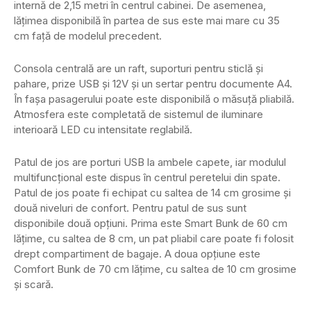
internă de 2,15 metri în centrul cabinei. De asemenea,
lățimea disponibilă în partea de sus este mai mare cu 35
cm față de modelul precedent.
Consola centrală are un raft, suporturi pentru sticlă și
pahare, prize USB și 12V și un sertar pentru documente A4.
În fașa pasagerului poate este disponibilă o măsuță pliabilă.
Atmosfera este completată de sistemul de iluminare
interioară LED cu intensitate reglabilă.
Patul de jos are porturi USB la ambele capete, iar modulul
multifuncțional este dispus în centrul peretelui din spate.
Patul de jos poate fi echipat cu saltea de 14 cm grosime și
două niveluri de confort. Pentru patul de sus sunt
disponibile două opțiuni. Prima este Smart Bunk de 60 cm
lățime, cu saltea de 8 cm, un pat pliabil care poate fi folosit
drept compartiment de bagaje. A doua opțiune este
Comfort Bunk de 70 cm lățime, cu saltea de 10 cm grosime
și scară.