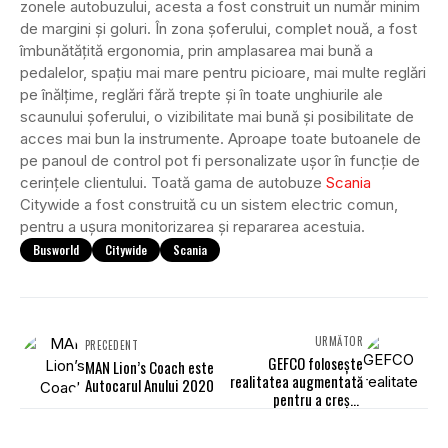
zonele autobuzului, acesta a fost construit un număr minim
de margini și goluri. În zona șoferului, complet nouă, a fost
îmbunătățită ergonomia, prin amplasarea mai bună a
pedalelor, spațiu mai mare pentru picioare, mai multe reglări
pe înălțime, reglări fără trepte și în toate unghiurile ale
scaunului șoferului, o vizibilitate mai bună și posibilitate de
acces mai bun la instrumente. Aproape toate butoanele de
pe panoul de control pot fi personalizate ușor în funcție de
cerințele clientului. Toată gama de autobuze
Scania
Citywide a fost construită cu un sistem electric comun,
pentru a ușura monitorizarea și repararea acestuia.
Busworld
Citywide
Scania
URMĂTOR
PRECEDENT
GEFCO folosește
MAN Lion’s Coach este
realitatea augmentată
Autocarul Anului 2020
pentru a crește
productivitatea