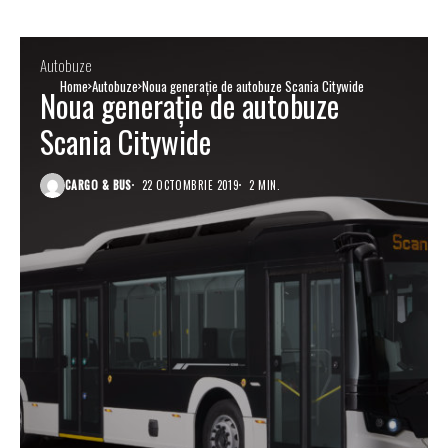
Autobuze
Home
Autobuze
Noua generaţie de autobuze Scania Citywide
Noua generaţie de autobuze
Scania Citywide
CARGO & BUS
22 OCTOMBRIE 2019
2 MIN.