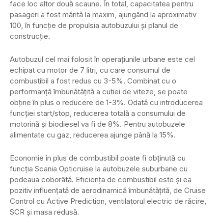
face loc altor două scaune. În total, capacitatea pentru
pasageri a fost mărită la maxim, ajungând la aproximativ
100, în funcție de propulsia autobuzului și planul de
construcție.
Autobuzul cel mai folosit în operațiunile urbane este cel
echipat cu motor de 7 litri, cu care consumul de
combustibil a fost redus cu 3-5%. Combinat cu o
performanță îmbunătățită a cutiei de viteze, se poate
obține în plus o reducere de 1-3%. Odată cu introducerea
funcției start/stop, reducerea totală a consumului de
motorină și biodiesel va fi de 8%. Pentru autobuzele
alimentate cu gaz, reducerea ajunge până la 15%.
Economie în plus de combustibil poate fi obținută cu
funcția Scania Opticruise la autobuzele suburbane cu
podeaua coborâtă. Eficiența de combustibil este și ea
pozitiv influențată de aerodinamică îmbunătățită, de Cruise
Control cu Active Prediction, ventilatorul electric de răcire,
SCR și masa redusă.