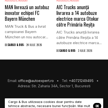
MAN livrează un autobuz
AIC Trucks anunță
inovator echipei FC
livrarea a 14 autobuze
Bayern München
electrice marca Otokar
către Primăria Reșița
MAN Truck & Bus a livrat
campioanei Bayern
AIC Trucks anunță livrarea
München un nou autocar...
către Primăria Reșița a 14
autobuze electrice marca...
DE
CARGO & BUS
24 IULIE 2026
DE
CARGO & BUS
3 IULIE 2026
Email:
office@autoexpert.ro
• Tel:
+40721249495
•
Adresa: Str. Zaharia 34A, Sector 1, Bucuresti
Cargo & Bus utilizeaza cookies doar pentru date
OK
tehnice abstracte, necesare bunei funcțioări. Mai mult
©2026 Cargo & Bus