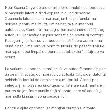
Noul Scania Citywide are un interior complet nou, podeaua
și panourile laterale fiind vopsite în culori deschise.
Geamurile laterale sunt mai mari, iar linia plafonului mai
ridicată, pentru mai multă lumină naturală în interiorul
autobuzului. Coridorul mai larg și iluminatul indirect în întreg
autobuzul vor adăuga în plus senzația de spațiu și confort.
Pasagerii și șoferii se vor bucura laolaltă de o aerisire mai
bună. Spațiul mai larg va permite fluxului de pasageri să fie
mai rapid, deci timpul de oprire a autobuzului în stații se va
scurta.
La varianta cu podeaua mai joasă, va putea fi montat în plus
un geam în spate, comparativ cu actualul Citywide, datorită
schimbării locului de amplasare a motorului. Clienții pot
selecta și amplasarea unor geamuri laterale suplimentare în
partea de jos, între punțile față și spate, care să aducă și
mai multă lumină în zona pasagerilor.
Pentru a ajuta operatorii să mențină curățenia în toate