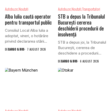
Autobuze
Noutati
Autobuze
Noutati
Transportatori
Alba Iulia caută operator
STB a depus la Tribunalul
pentru transportul public
București cererea
deschiderii procedurii de
Consiliul Local Alba Iulia a
insolvență
adoptat, vineri, o hotărâre
privind declararea stării...
STB a depus joi, la Tribunalul
Bucureşti, cererea de
DE
CARGO & BUS
7 AUGUST 2026
deschidere a procedurii...
DE
CARGO & BUS
6 AUGUST 2026
Autobuze
Noutati
Autobuze
Noutati