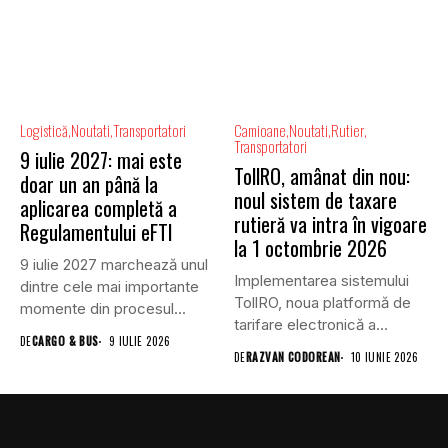
Logistică
Noutati
Transportatori
Camioane
Noutati
Rutier
Transportatori
9 iulie 2027: mai este
TollRO, amânat din nou:
doar un an până la
noul sistem de taxare
aplicarea completă a
rutieră va intra în vigoare
Regulamentului eFTI
la 1 octombrie 2026
9 iulie 2027 marchează unul
Implementarea sistemului
dintre cele mai importante
TollRO, noua platformă de
momente din procesul...
tarifare electronică a
DE
CARGO & BUS
9 IULIE 2026
utilizării infrastructurii
DE
RAZVAN CODOREAN
10 IUNIE 2026
rutiere...