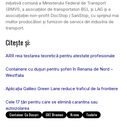
inițiativă comună a Ministerului Federal de Transport
(BMVI), a asociațiilor de transportatori BGL și LAG și a
asociațiației non-profit DocStop / SaniStop, cu sprijinul mai
multor producători și furnizori de servicii din industria de
transport.
Citește și:
ARR reia testarea teoretică pentru atestate profesionale
Containere cu dușuri pentru șoferi în Renania de Nord –
Westfalia
Aplicația Galileo Green Lane reduce traficul de la frontiere
Cele 17 țări pentru care se elimină carantina sau
autoizolarea
Container Cu Dusuri
GVZ Bremen
Krone
Toalete