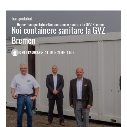
Transportatori
Home
Transportatori
Noi containere sanitare la GVZ Bremen
Noi containere sanitare la GVZ
Bremen
IONUT PADURARU
14 IUNIE 2020
1 MIN.