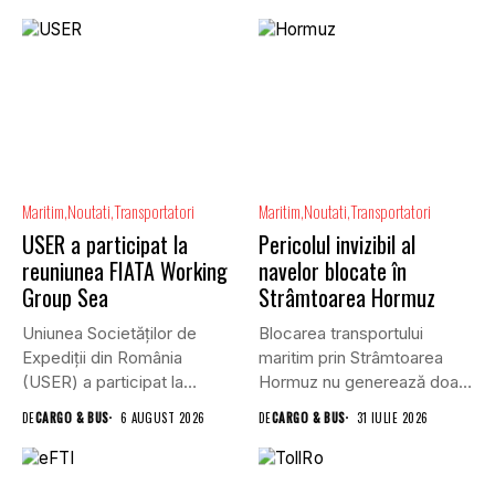
Maritim
Noutati
Transportatori
Maritim
Noutati
Transportatori
USER a participat la
Pericolul invizibil al
reuniunea FIATA Working
navelor blocate în
Group Sea
Strâmtoarea Hormuz
Uniunea Societăților de
Blocarea transportului
Expediții din România
maritim prin Strâmtoarea
(USER) a participat la
Hormuz nu generează doar
reuniunea online...
efecte economice și...
DE
CARGO & BUS
6 AUGUST 2026
DE
CARGO & BUS
31 IULIE 2026