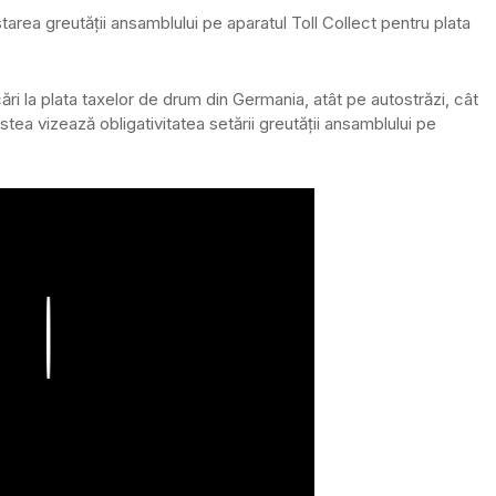
tarea greutății ansamblului pe aparatul Toll Collect pentru plata
cări la plata taxelor de drum din Germania, atât pe autostrăzi, cât
stea vizează obligativitatea setării greutății ansamblului pe
Play