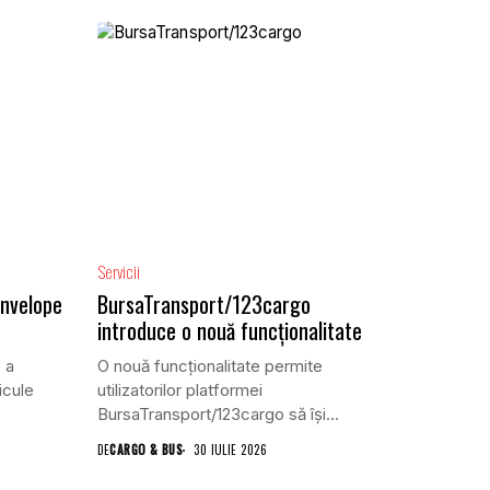
Servicii
anvelope
BursaTransport/123cargo
introduce o nouă funcționalitate
 a
O nouă funcționalitate permite
icule
utilizatorilor platformei
BursaTransport/123cargo să își
evalueze partenerii după...
DE
CARGO & BUS
30 IULIE 2026