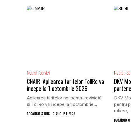
Noutati
Servicii
Noutati
Ser
CNAIR: Aplicarea tarifelor TollRo va
DKV Mobi
începe la 1 octombrie 2026
partene
Aplicarea tarifelor noi pentru rovinietă
DKV Mobi
și TollRo va începe la 1 octombrie...
pentru pl
rutiere,..
DE
CARGO & BUS
7 AUGUST 2026
DE
CARGO &