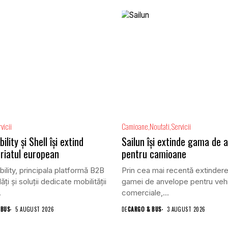
vicii
Camioane
Noutati
Servicii
lity și Shell își extind
Sailun își extinde gama de 
riatul european
pentru camioane
lity, principala platformă B2B
Prin cea mai recentă extindere
ăți și soluții dedicate mobilității
gamei de anvelope pentru veh
.
comerciale,...
 BUS
5 AUGUST 2026
DE
CARGO & BUS
3 AUGUST 2026