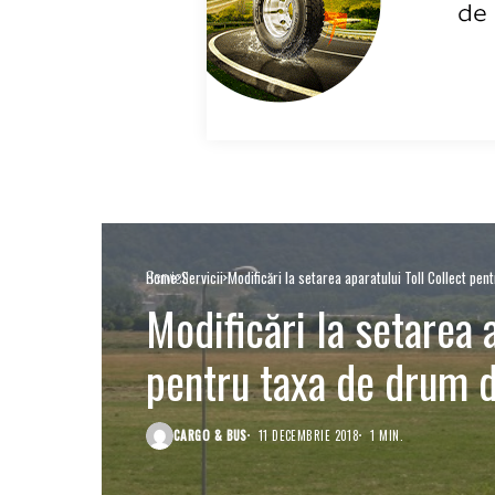
Servicii
Home
Servicii
Modificări la setarea aparatului Toll Collect pe
Modificări la setarea 
pentru taxa de drum 
CARGO & BUS
11 DECEMBRIE 2018
1 MIN.