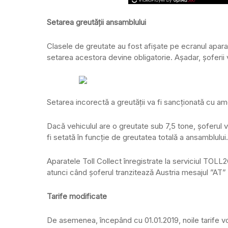
Setarea greutății ansamblului
Clasele de greutate au fost afișate pe ecranul aparat
setarea acestora devine obligatorie. Așadar, șoferii 
Setarea incorectă a greutății va fi sancționată cu am
Dacă vehiculul are o greutate sub 7,5 tone, șoferul v
fi setată în funcție de greutatea totală a ansamblului.
Aparatele Toll Collect înregistrate la serviciul TOLL
atunci când șoferul tranzitează Austria mesajul ”AT” ș
Tarife modificate
De asemenea, începând cu 01.01.2019, noile tarife vor