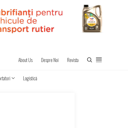
About Us
Despre Noi
Revista
rtatori
Logistică