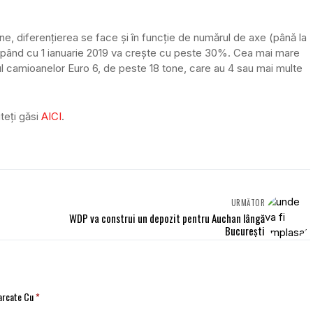
e, diferențierea se face și în funcție de numărul de axe (până la
începând cu 1 ianuarie 2019 va crește cu peste 30%. Cea mai mare
l camioanelor Euro 6, de peste 18 tone, care au 4 sau mai multe
uteți găsi
AICI
.
URMĂTOR
WDP va construi un depozit pentru Auchan lângă
București
Marcate Cu
*