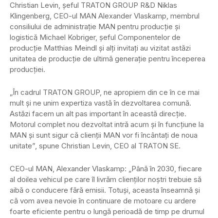
Christian Levin, șeful TRATON GROUP R&D Niklas
Klingenberg, CEO-ul MAN Alexander Vlaskamp, ​​membrul
consiliului de administrație MAN pentru producție și
logistică Michael Kobriger,
șeful Componentelor de
producție
Matthias Meindl și alți invitați au vizitat astăzi
unitatea de producție de ultimă generație pentru începerea
producției.
„În cadrul TRATON GROUP, ne apropiem din ce în ce mai
mult și ne unim expertiza vastă în dezvoltarea comună.
Astăzi facem un alt pas important în această direcție.
Motorul complet nou dezvoltat intră acum și în funcțiune la
MAN și sunt sigur că clienții MAN vor fi încântați de noua
unitate”, spune Christian Levin, CEO al TRATON SE.
CEO-ul MAN, Alexander Vlaskamp: „Până în 2030, fiecare
al doilea vehicul pe care îl livrăm clienților noștri trebuie să
aibă o conducere fără emisii. Totuși, aceasta înseamnă și
că vom avea nevoie în continuare de motoare cu ardere
foarte eficiente pentru o lungă perioadă de timp pe drumul