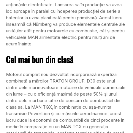
acționările electrificate. Lansarea sa în producție va avea
loc aproape în paralel cu începerea producției de serie a
bateriilor la uzina planificată pentru primăvară. Acest lucru
înseamnă că Nürnberg va produce elementele centrale ale
unităților atât pentru motoarele cu combustie, cât și pentru
vehiculele MAN alimentate electric pentru mulți ani de
acum înainte.
Cel mai bun din clasă
Motorul complet nou dezvoltat încorporează expertiza
combinată a mărcilor TRATON GROUP. D30 este unul
dintre cele mai inovatoare motoare de vehicule comerciale
din lume – cu o eficiență maximă de peste 50% și unul
dintre cele mai bune cifre de consum de combustibil din
clasa sa. La MAN TGX, în combinație cu așa-numita
transmisie PowerLion și cu măsurile aerodinamice, acest
lucru duce la economii de combustibil de cinci procente în
medie în comparație cu un MAN TGX cu generația