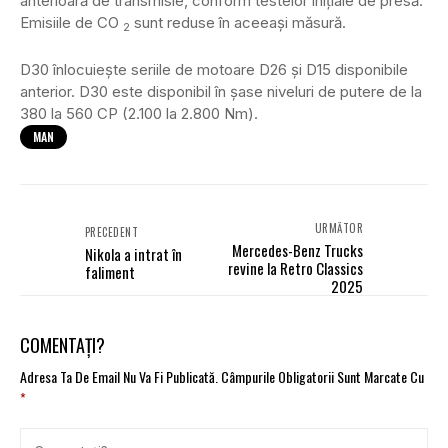
anterioară de transmisie, conform testelor inițiale de presă.
Emisiile de CO
sunt reduse în aceeași măsură.
2
D30 înlocuiește seriile de motoare D26 și D15 disponibile
anterior. D30 este disponibil în șase niveluri de putere de la
380 la 560 CP (2.100 la 2.800 Nm).
MAN
URMĂTOR
PRECEDENT
Mercedes-Benz Trucks
Nikola a intrat în
revine la Retro Classics
faliment
2025
COMENTAȚI?
Adresa Ta De Email Nu Va Fi Publicată.
Câmpurile Obligatorii Sunt Marcate Cu
*