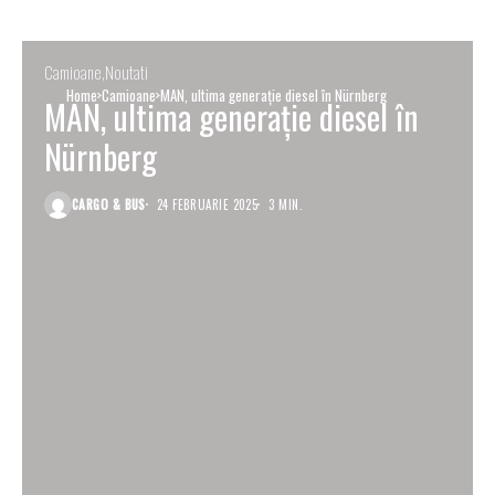
Camioane
Noutati
Home
Camioane
MAN, ultima generație diesel în Nürnberg
MAN, ultima generație diesel în
Nürnberg
CARGO & BUS
24 FEBRUARIE 2025
3 MIN.