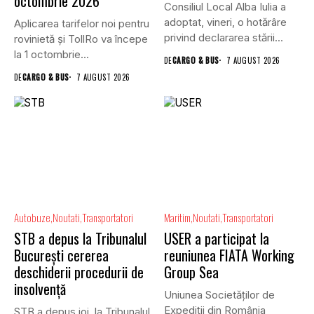
octombrie 2026
Consiliul Local Alba Iulia a
adoptat, vineri, o hotărâre
Aplicarea tarifelor noi pentru
privind declararea stării...
rovinietă și TollRo va începe
la 1 octombrie...
DE
CARGO & BUS
7 AUGUST 2026
DE
CARGO & BUS
7 AUGUST 2026
Autobuze
Noutati
Transportatori
Maritim
Noutati
Transportatori
STB a depus la Tribunalul
USER a participat la
București cererea
reuniunea FIATA Working
deschiderii procedurii de
Group Sea
insolvență
Uniunea Societăților de
Expediții din România
STB a depus joi, la Tribunalul