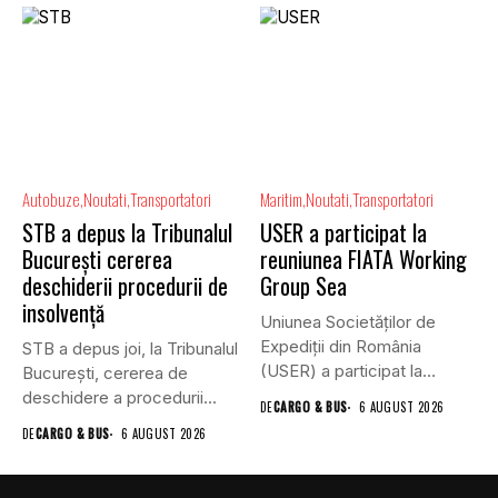
Autobuze
Noutati
Transportatori
Maritim
Noutati
Transportatori
STB a depus la Tribunalul
USER a participat la
București cererea
reuniunea FIATA Working
deschiderii procedurii de
Group Sea
insolvență
Uniunea Societăților de
Expediții din România
STB a depus joi, la Tribunalul
(USER) a participat la
Bucureşti, cererea de
reuniunea online...
deschidere a procedurii...
DE
CARGO & BUS
6 AUGUST 2026
DE
CARGO & BUS
6 AUGUST 2026