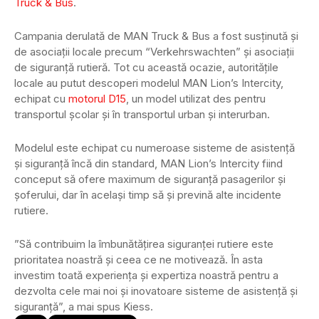
Truck & Bus
.
Campania derulată de MAN Truck & Bus a fost susținută și
de asociații locale precum “Verkehrswachten” și asociații
de siguranță rutieră. Tot cu această ocazie, autoritățile
locale au putut descoperi modelul MAN Lion’s Intercity,
echipat cu
motorul D15
, un model utilizat des pentru
transportul școlar și în transportul urban și interurban.
Modelul este echipat cu numeroase sisteme de asistență
și siguranță încă din standard, MAN Lion’s Intercity fiind
conceput să ofere maximum de siguranță pasagerilor și
șoferului, dar în același timp să și prevină alte incidente
rutiere.
”Să contribuim la îmbunătățirea siguranței rutiere este
prioritatea noastră și ceea ce ne motivează. În asta
investim toată experiența și expertiza noastră pentru a
dezvolta cele mai noi și inovatoare sisteme de asistență și
siguranță”, a mai spus Kiess.