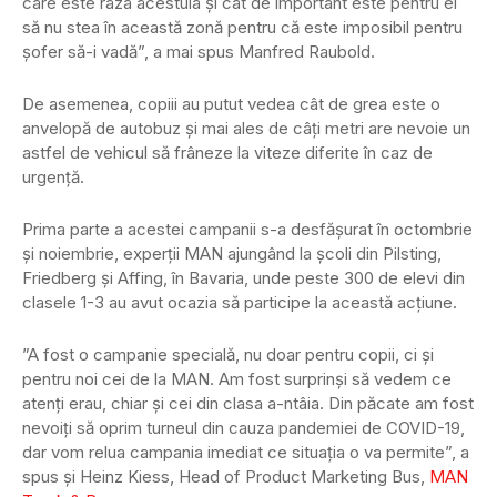
care este raza acestuia și cât de important este pentru ei
să nu stea în această zonă pentru că este imposibil pentru
șofer să-i vadă”, a mai spus Manfred Raubold.
De asemenea, copiii au putut vedea cât de grea este o
anvelopă de autobuz și mai ales de câți metri are nevoie un
astfel de vehicul să frâneze la viteze diferite în caz de
urgență.
Prima parte a acestei campanii s-a desfășurat în octombrie
și noiembrie, experții MAN ajungând la școli din Pilsting,
Friedberg și Affing, în Bavaria, unde peste 300 de elevi din
clasele 1-3 au avut ocazia să participe la această acțiune.
”A fost o campanie specială, nu doar pentru copii, ci și
pentru noi cei de la MAN. Am fost surprinși să vedem ce
atenți erau, chiar și cei din clasa a-ntâia. Din păcate am fost
nevoiți să oprim turneul din cauza pandemiei de COVID-19,
dar vom relua campania imediat ce situația o va permite”, a
spus și Heinz Kiess, Head of Product Marketing Bus,
MAN