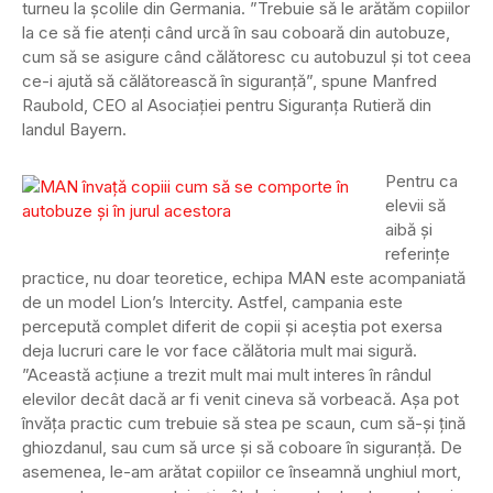
turneu la școlile din Germania. ”Trebuie să le arătăm copiilor
la ce să fie atenți când urcă în sau coboară din autobuze,
cum să se asigure când călătoresc cu autobuzul și tot ceea
ce-i ajută să călătorească în siguranță”, spune Manfred
Raubold, CEO al Asociației pentru Siguranța Rutieră din
landul Bayern.
Pentru ca
elevii să
aibă și
referințe
practice, nu doar teoretice, echipa MAN este acompaniată
de un model Lion’s Intercity. Astfel, campania este
percepută complet diferit de copii și aceștia pot exersa
deja lucruri care le vor face călătoria mult mai sigură.
”Această acțiune a trezit mult mai mult interes în rândul
elevilor decât dacă ar fi venit cineva să vorbeacă. Așa pot
învăța practic cum trebuie să stea pe scaun, cum să-și țină
ghiozdanul, sau cum să urce și să coboare în siguranță. De
asemenea, le-am arătat copiilor ce înseamnă unghiul mort,