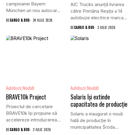
campioanei Bayern
AIC Trucks anunță livrarea
München un nou autocar...
către Primăria Reșița a 14
autobuze electrice marca...
DE
CARGO & BUS
24 IULIE 2026
DE
CARGO & BUS
3 IULIE 2026
Autobuze
Noutati
Autobuze
Noutati
BRAVE10k Project
Solaris își extinde
capacitatea de producție
Proiectul de cercetare
BRAVE10k își propune să
Solaris a inaugurat o nouă
accelereze introducerea
hală de producție în
vehiculelor autonome în...
municipalitatea Środa
DE
CARGO & BUS
2 IULIE 2026
Wielkopolska....