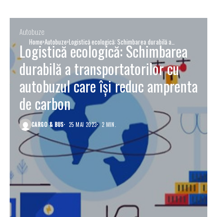
Autobuze
Home
Autobuze
Logistică ecologică: Schimbarea durabilă a
Logistică ecologică: Schimbarea
transportatorilor cu autobuzul care își reduc amprenta
de carbon
durabilă a transportatorilor cu
autobuzul care își reduc amprenta
de carbon
CARGO & BUS
25 MAI 2023
2 MIN.