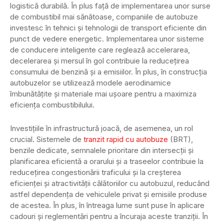
logistică durabilă. În plus față de implementarea unor surse
de combustibil mai sănătoase, companiile de autobuze
investesc în tehnici și tehnologii de transport eficiente din
punct de vedere energetic. Implementarea unor sisteme
de conducere inteligente care reglează accelerarea,
decelerarea și mersul în gol contribuie la reducețirea
consumului de benzină și a emisiilor. În plus, în construcția
autobuzelor se utilizează modele aerodinamice
îmbunătățite și materiale mai ușoare pentru a maximiza
eficiența combustibilului.
Investițiile în infrastructură joacă, de asemenea, un rol
crucial. Sistemele de
tranzit rapid cu autobuze
(BRT),
benzile dedicate, semnalele prioritare din intersecții și
planificarea eficientă a orarului și a traseelor contribuie la
reducețirea congestionării traficului și la creșterea
eficienței și atractivității călătoriilor cu autobuzul, reducând
astfel dependența de vehiculele privat și emisiile produse
de acestea. În plus, în întreaga lume sunt puse în aplicare
cadouri și reglementări pentru a încuraja aceste tranziții. În