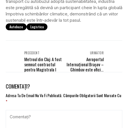
transport cu autobuzul adoptă sustenabilitatea, industria
este pregătită să devină un participant cheie în lupta globală
împotriva schimbărilor climatice, demonstrând că un viitor
sustenabil este într-adevăr la tot pasul.
Autobuze
Logistica
PRECEDENT
URMĂTOR
Metroul din Cluj: A fost
Aeroportul
semnat contractul
Internaţional Braşov –
pentru Magistrala I
Ghimbav este oficial
finalizat
COMENTAȚI?
Adresa Ta De Email Nu Va Fi Publicată.
Câmpurile Obligatorii Sunt Marcate Cu
*