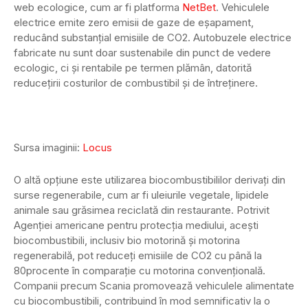
web ecologice, cum ar fi platforma
NetBet
. Vehiculele
electrice emite zero emisii de gaze de eșapament,
reducând substanțial emisiile de CO2. Autobuzele electrice
fabricate nu sunt doar sustenabile din punct de vedere
ecologic, ci și rentabile pe termen plămân, datorită
reducețirii costurilor de combustibil și de întreținere.
Sursa imaginii:
Locus
O altă opțiune este utilizarea biocombustibililor derivați din
surse regenerabile, cum ar fi uleiurile vegetale, lipidele
animale sau grăsimea reciclată din restaurante. Potrivit
Agenției americane pentru protecția mediului, acești
biocombustibili, inclusiv bio motorină și motorina
regenerabilă, pot reduceți emisiile de CO2 cu până la
80procente în comparație cu motorina convențională.
Companii precum Scania promovează vehiculele alimentate
cu biocombustibili, contribuind în mod semnificativ la o