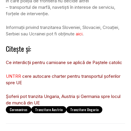
în care poliția de frontieră nu decide altfel
– transportul de marfă, navetiști în interese de serviciu,
forțele de intervenție.
Informații privind tranzitarea Sloveniei, Slovaciei, Croației,
Serbiei sau Ucrainei pot fi obținute
aici
.
Citește și:
Ce interdicții pentru camioane se aplică de Paștele catolic
UNTRR
cere autocare charter pentru transportul șoferilor
spre UE
Șoferii pot tranzita Ungaria, Austria și Germania spre locul
de muncă din UE
Coronavirus
Tranzitare Austria
Tranzitare Ungaria