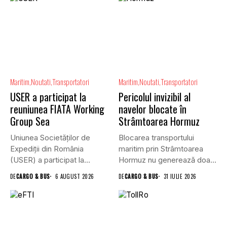
Maritim
Noutati
Transportatori
Maritim
Noutati
Transportatori
USER a participat la
Pericolul invizibil al
reuniunea FIATA Working
navelor blocate în
Group Sea
Strâmtoarea Hormuz
Uniunea Societăților de
Blocarea transportului
Expediții din România
maritim prin Strâmtoarea
(USER) a participat la
Hormuz nu generează doar
reuniunea online...
efecte economice și...
DE
CARGO & BUS
6 AUGUST 2026
DE
CARGO & BUS
31 IULIE 2026