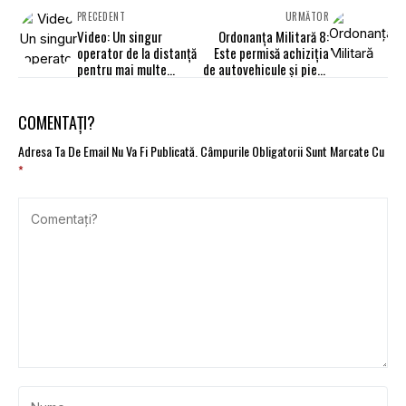
PRECEDENT
URMĂTOR
Video: Un singur
Ordonanța Militară 8:
operator de la distanță
Este permisă achiziția
pentru mai multe
de autovehicule și piese
camioane
de schimb și vizitele în
service
COMENTAȚI?
Adresa Ta De Email Nu Va Fi Publicată.
Câmpurile Obligatorii Sunt Marcate Cu
*