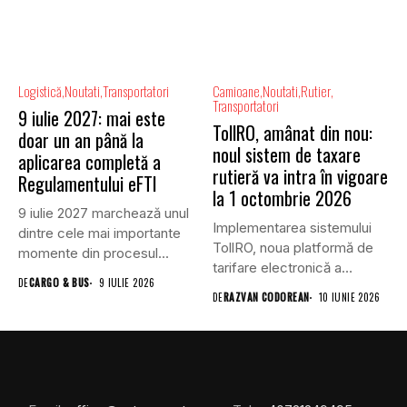
Logistică
Noutati
Transportatori
Camioane
Noutati
Rutier
Transportatori
9 iulie 2027: mai este
TollRO, amânat din nou:
doar un an până la
noul sistem de taxare
aplicarea completă a
rutieră va intra în vigoare
Regulamentului eFTI
la 1 octombrie 2026
9 iulie 2027 marchează unul
Implementarea sistemului
dintre cele mai importante
TollRO, noua platformă de
momente din procesul...
tarifare electronică a
DE
CARGO & BUS
9 IULIE 2026
utilizării infrastructurii
DE
RAZVAN CODOREAN
10 IUNIE 2026
rutiere...