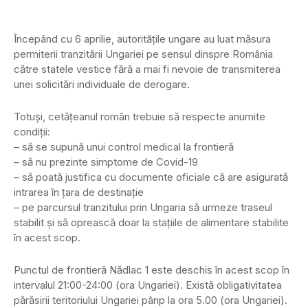
Începând cu 6 aprilie, autoritățile ungare au luat măsura
permiterii tranzitării Ungariei pe sensul dinspre România
către statele vestice fără a mai fi nevoie de transmiterea
unei solicitări individuale de derogare.
Totuși, cetățeanul român trebuie să respecte anumite
condiții:
– să se supună unui control medical la frontieră
– să nu prezinte simptome de Covid-19
– să poată justifica cu documente oficiale că are asigurată
intrarea în țara de destinație
– pe parcursul tranzitului prin Ungaria să urmeze traseul
stabilit și să oprească doar la stațiile de alimentare stabilite
în acest scop.
Punctul de frontieră Nădlac 1 este deschis în acest scop în
intervalul 21:00-24:00 (ora Ungariei). Există obligativitatea
părăsirii teritoriului Ungariei pânp la ora 5.00 (ora Ungariei).