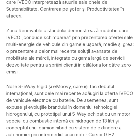
care IVECO interpretează atuurile sale cheie de
Sustenabilitate, Centrarea pe șofer și Productivitatea în
afaceri.
Zona Renewable a standului demonstrează modul în care
IVECO „conduce schimbarea” prin prezentarea ofertei sale
multi-energie de vehicule din gamele ușoară, medie și grea:
o prezentare a celor mai recente soluții avansate de
mobilitate ale mărcii, integrate cu gama largă de servicii
dezvoltate pentru a sprijini clienții în călătoria lor către zero
emisii.
Noile S-eWay Rigid și eMoovy, care își fac debutul
internațional, sunt cele mai recente adăugiri la oferta IVECO
de vehicule electrice cu baterie. De asemenea, sunt
expuse și evoluțiile brandului în domeniul tehnologiei
hidrogenului, cu prototipul unui S-Way echipat cu un motor
special cu combustie internă cu hidrogen de 13 litri și
conceptul unui camion hibrid cu sistem de extindere a
autonomiei prin intermediul unui motor Cursor 9 H2