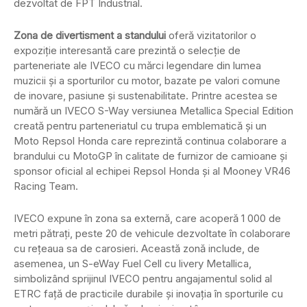
dezvoltat de FPT Industrial.
Zona de divertisment a standului
oferă vizitatorilor o
expoziție interesantă care prezintă o selecție de
parteneriate ale IVECO cu mărci legendare din lumea
muzicii și a sporturilor cu motor, bazate pe valori comune
de inovare, pasiune și sustenabilitate. Printre acestea se
numără un IVECO S-Way versiunea Metallica Special Edition
creată pentru parteneriatul cu trupa emblematică și un
Moto Repsol Honda care reprezintă continua colaborare a
brandului cu MotoGP în calitate de furnizor de camioane și
sponsor oficial al echipei Repsol Honda și al Mooney VR46
Racing Team.
IVECO expune în zona sa externă, care acoperă 1 000 de
metri pătrați, peste 20 de vehicule dezvoltate în colaborare
cu rețeaua sa de carosieri. Această zonă include, de
asemenea, un S-eWay Fuel Cell cu livery Metallica,
simbolizând sprijinul IVECO pentru angajamentul solid al
ETRC față de practicile durabile și inovația în sporturile cu