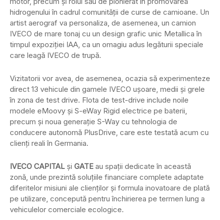
motor, precum și rolul său de pionierat în promovarea
hidrogenului în cadrul comunității de curse de camioane. Un
artist aerograf va personaliza, de asemenea, un camion
IVECO de mare tonaj cu un design grafic unic Metallica în
timpul expoziției IAA, ca un omagiu adus legăturii speciale
care leagă IVECO de trupă.
Vizitatorii vor avea, de asemenea, ocazia să experimenteze
direct 13 vehicule din gamele IVECO ușoare, medii și grele
în zona de test drive. Flota de test-drive include noile
modele eMoovy și S-eWay Rigid electrice pe baterii,
precum și noua generație S-Way cu tehnologia de
conducere autonomă PlusDrive, care este testată acum cu
clienți reali în Germania.
IVECO CAPITAL
și
GATE
au spații dedicate în această
zonă, unde prezintă soluțiile financiare complete adaptate
diferitelor misiuni ale clienților și formula inovatoare de plată
pe utilizare, concepută pentru închirierea pe termen lung a
vehiculelor comerciale ecologice.