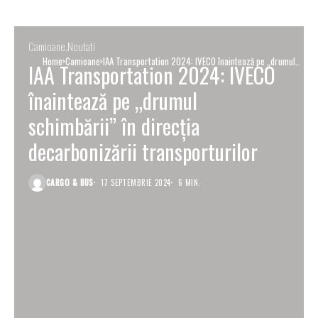
Camioane
Noutati
Home
Camioane
IAA Transportation 2024: IVECO înaintează pe „drumul
IAA Transportation 2024: IVECO
schimbării” în direcția decarbonizării transporturilor
înaintează pe „drumul
schimbării” în direcția
decarbonizării transporturilor
CARGO & BUS
17 SEPTEMBRIE 2024
6 MIN.