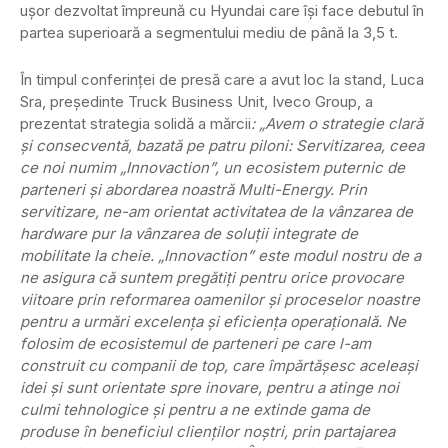
ușor dezvoltat împreună cu Hyundai care își face debutul în
partea superioară a segmentului mediu de până la 3,5 t.
În timpul conferinței de presă care a avut loc la stand, Luca
Sra, președinte Truck Business Unit, Iveco Group, a
prezentat strategia solidă a mărcii
: „Avem o strategie clară
și consecventă, bazată pe patru piloni: Servitizarea, ceea
ce noi numim „Innovaction”, un ecosistem puternic de
parteneri și abordarea noastră Multi-Energy. Prin
servitizare, ne-am orientat activitatea de la vânzarea de
hardware pur la vânzarea de soluții integrate de
mobilitate la cheie. „Innovaction” este modul nostru de a
ne asigura că suntem pregătiți pentru orice provocare
viitoare prin reformarea oamenilor și proceselor noastre
pentru a urmări excelența și eficiența operațională. Ne
folosim de ecosistemul de parteneri pe care l-am
construit cu companii de top, care împărtășesc aceleași
idei și sunt orientate spre inovare, pentru a atinge noi
culmi tehnologice și pentru a ne extinde gama de
produse în beneficiul clienților noștri, prin partajarea