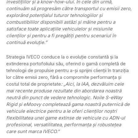
investițiilor și a know-how-ului. În cele din urmă,
continuăm să progresăm către transportul cu emisii zero,
explorând potențialul tuturor tehnologiilor și
combustibililor disponibili astăzi și mâine pentru a
satisface toate aplicațiile vehiculelor și misiunile
clienților și pentru a fi pregătiți pentru scenariul în
continuă evoluție.”
Strategia IVECO conduce la o evoluție constantă și la
extinderea portofoliului său, oferind o gamă completă de
tehnologii de propulsie pentru a-și sprijini clienții în tranziția
lor către emisii zero, fără a compromite performanța și
costul total de proprietate
: „Aici, la IAA, dezvăluim cele
mai recente produse rezultate din abordarea noastră
neutră din punct de vedere tehnologic. Noile S-eWay
Rigid și eMoovy completează gama noastră puternică de
vehicule electrice pentru a le oferi clienților noștri
flexibilitatea unei game extinse de vehicule cu ADN-ul
profesional, versatilitatea, performanța și robustețea
care sunt marca IVECO.”