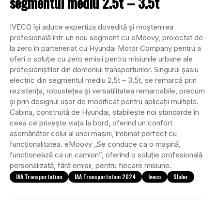
segmentul mediu 2.5t – 3.5t
IVECO își aduce expertiza dovedită și moștenirea
profesională într-un nou segment cu eMoovy, proiectat de
la zero în parteneriat cu Hyundai Motor Company pentru a
oferi o soluție cu zero emisii pentru misiunile urbane ale
profesioniștilor din domeniul transporturilor. Singurul șasiu
electric din segmentul mediu 2,5t – 3,5t, se remarcă prin
rezistența, robustețea și versatilitatea remarcabile, precum
și prin designul ușor de modificat pentru aplicații multiple.
Cabina, construită de Hyundai, stabilește noi standarde în
ceea ce privește viața la bord, oferind un confort
asemănător celui al unei mașini, îmbinat perfect cu
funcționalitatea. eMoovy „Se conduce ca o mașină,
funcționează ca un camion”, oferind o soluție profesională
personalizată, fără emisii, pentru fiecare misiune.
IAA Transportation
IAA Transportation 2024
Iveco
Slider