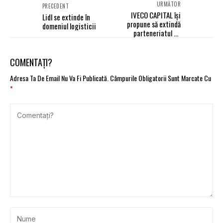
URMĂTOR
PRECEDENT
IVECO CAPITAL își
Lidl se extinde în
propune să extindă
domeniul logisticii
parteneriatul cu
Eurowag în întreaga
Europă
COMENTAȚI?
Adresa Ta De Email Nu Va Fi Publicată.
Câmpurile Obligatorii Sunt Marcate Cu
*