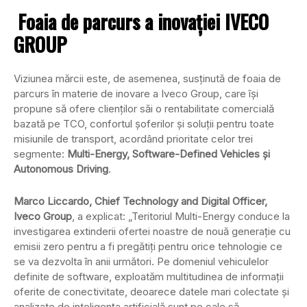
Foaia de parcurs a inovației IVECO
GROUP
Viziunea mărcii este, de asemenea, susținută de foaia de
parcurs în materie de inovare a Iveco Group, care își
propune să ofere clienților săi o rentabilitate comercială
bazată pe TCO, confortul șoferilor și soluții pentru toate
misiunile de transport, acordând prioritate celor trei
segmente:
Multi-Energy, Software-Defined Vehicles și
Autonomous Driving
.
Marco Liccardo, Chief Technology and Digital Officer,
Iveco Group
, a explicat: „Teritoriul Multi-Energy conduce la
investigarea extinderii ofertei noastre de nouă generație cu
emisii zero pentru a fi pregătiți pentru orice tehnologie ce
se va dezvolta în anii următori. Pe domeniul vehiculelor
definite de software, exploatăm multitudinea de informații
oferite de conectivitate, deoarece datele mari colectate și
analizate de inteligența artificială sunt pe cale să