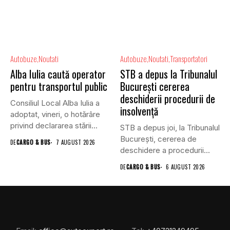
Autobuze
Noutati
Autobuze
Noutati
Transportatori
Alba Iulia caută operator
STB a depus la Tribunalul
pentru transportul public
București cererea
deschiderii procedurii de
Consiliul Local Alba Iulia a
insolvență
adoptat, vineri, o hotărâre
privind declararea stării...
STB a depus joi, la Tribunalul
Bucureşti, cererea de
DE
CARGO & BUS
7 AUGUST 2026
deschidere a procedurii...
DE
CARGO & BUS
6 AUGUST 2026