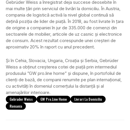
Gebrüder Weiss a înregistrat deja succese deosebite în
mai multe țări prin serviciul de livrări la domiciliu. În Austria,
compania de logistică activă la nivel global continuă să
dețină poziția de lider de piață. În 2018, au fost livrate în țara
de origine a companiei în jur de 335.000 de comenzi din
sectoarele de mobilier, articole de uz casnic și electronice
de consum. Acest rezultat corespunde unei creșteri de
aproximativ 20% în raport cu anul precedent.
Și în Cehia, Slovacia, Ungaria, Croația și Serbia, Gebrüder
Weiss a obținut creșterea cotei de piață prin intermediul
produsului ”GW pro.line home” și dispune, în portofoliul de
clienți de bază, de companii renumite pe plan internațional,
cu activități în domeniul comerțului la distanță și al
amenajărilor interioare.
Gebruder Weiss
GW Pro.line Home
Livrari La Domiciliu
Romania