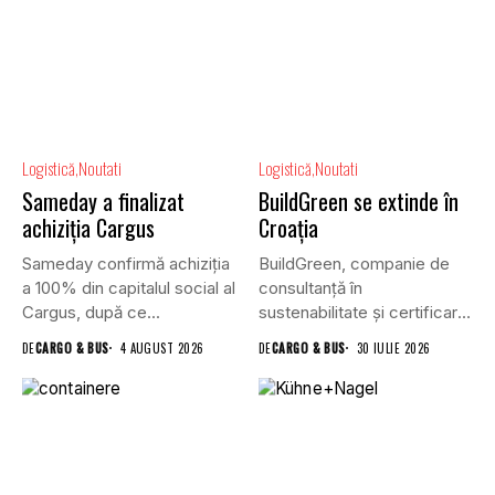
Logistică
Noutati
Logistică
Noutati
Sameday a finalizat
BuildGreen se extinde în
achiziția Cargus
Croația
Sameday confirmă achiziția
BuildGreen, companie de
a 100% din capitalul social al
consultanță în
Cargus, după ce...
sustenabilitate și certificare
a clădirilor, și VGP,...
DE
CARGO & BUS
4 AUGUST 2026
DE
CARGO & BUS
30 IULIE 2026