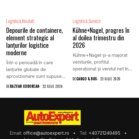
Logistică
Noutati
Logistică
Servicii
Depourile de containere,
Kühne+Nagel, progres în
element strategic al
al doilea trimestru din
lanțurilor logistice
2026
moderne
Kühne+Nagel și-a majorat
veniturile, profitul
Într-o perioadă în care
operațional și venitul net în
lanțurile globale de
al doilea...
aprovizionare sunt supuse
DE
CARGO & BUS
23 IULIE 2026
unei presiuni...
DE
RAZVAN CODOREAN
23 IULIE 2026
Email:
office@autoexpert.ro
• Tel:
+40721249495
•