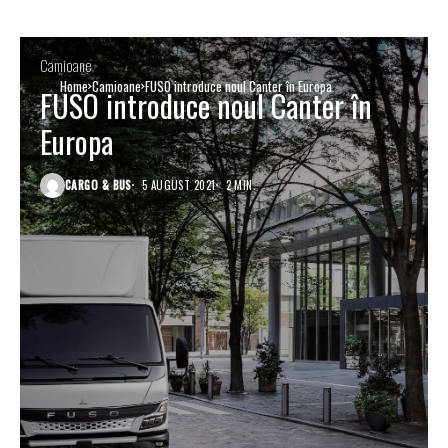
Camioane
Home
Camioane
FUSO introduce noul Canter în Europa
FUSO introduce noul Canter în
Europa
CARGO & BUS
5 AUGUST 2021
2 MIN.