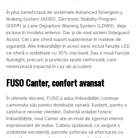
În plus beneficiază de sistemele Advanced Emergency
Braking System (AEBS), Electronic Stability Program
(ESP®) și Lane Departure Warning System (LDWS) deja
incluse în modelul anterior. Dar și de noul sistem Sideguard
Assist. Cel care oferă suport suplimentar în materie de
siguranță. Alte îmbunătățiri în acest sens includ farurile LED
ce oferă o vizibilitate cu 30% mai bună. Sau o nouă funcție
Autolight, precum și protecția spate ranforsată, care
minimizează impactul în caz de accident.
FUSO Canter, confort avansat
În ultimele decenii, FUSO a adus îmbunătățiri continue
camionului său pentru distribuție ușoară. Evident, pentru a
satisface nevoile clienților. Datorită izolației fonice
îmbunătățite, noul Canter are un nivel de zgomot interior
impresionant de redus. Cabina spațioasă, ce asigură o
vizibilitate excelentă, permite șoferului să efectueze cu