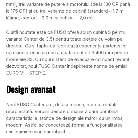
mm), trei variante de putere a motorului (de la 130 CP până
la 175 CP) și cu trei variante de cabină (standard – 1,7 m
lățime, confort – 2,0 m și echipaj – 2,0 m).
O altă noutate este că FUSO oferă acum cabină S pentru
varianta Canter de 3.5t pentru toate piețele cu volan pe
dreapta. Ca și faptul că facilitează experiența partenerilor
carosieri oferind un nou ampatament de 3.400 mm pentru
modelele 3S. Cu noul sistem de evacuare compact recent
dezvoltat, noul FUSO Canter îndeplinește norma de emisii
EURO VI – STEP E.
Design avansat
Noul FUSO Canter are, de asemenea, partea frontală
reproiectată. Vorbim despre o manieră care combină
caracteristicile istorice de design ale mărcii cu un limbaj
modern. Astfel se conectează forma la funcționalitatea
unui camion ușor, dar robust.