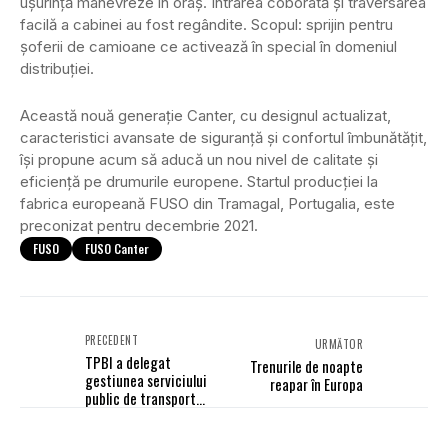
ușurință manevreze în oraș. Intrarea coborâtă și traversarea
facilă a cabinei au fost regândite. Scopul: sprijin pentru
șoferii de camioane ce activează în special în domeniul
distribuției.
Această nouă generație Canter, cu designul actualizat,
caracteristici avansate de siguranță și confortul îmbunătățit,
își propune acum să aducă un nou nivel de calitate și
eficiență pe drumurile europene. Startul producției la
fabrica europeană FUSO din Tramagal, Portugalia, este
preconizat pentru decembrie 2021.
FUSO
FUSO Canter
PRECEDENT
URMĂTOR
TPBI a delegat
Trenurile de noapte
gestiunea serviciului
reapar în Europa
public de transport
călători