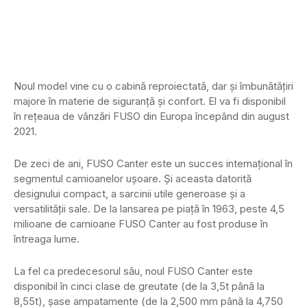
Noul model vine cu o cabină reproiectată, dar și îmbunătățiri
majore în materie de siguranță și confort. El va fi disponibil
în rețeaua de vânzări FUSO din Europa începând din august
2021.
De zeci de ani, FUSO Canter este un succes internațional în
segmentul camioanelor ușoare. Și aceasta datorită
designului compact, a sarcinii utile generoase și a
versatilității sale. De la lansarea pe piață în 1963, peste 4,5
milioane de camioane FUSO Canter au fost produse în
întreaga lume.
La fel ca predecesorul său, noul FUSO Canter este
disponibil în cinci clase de greutate (de la 3,5t până la
8,55t), șase ampatamente (de la 2,500 mm până la 4,750