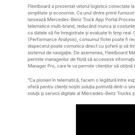
Fleetboard a prezentat viitorul logisticii conectate la
simplitate și economie. Ca unul dintre primii furnizori
lansează Mercedes-Benz Truck App Portal.
Procesel
telematice multi-brand, reducând munca și costurile 
ca datele să fie înregistrate și evaluate în timp real. 
(Performance Analysis), consumul flotei poate fi re
dispecerul poate comunica direct cu șoferii și să tri
sistemul de navigație. De asemenea, Fleetboard Manag
permite managerilor de flotă să acceseze informații 
Manager Pro, care le va permite clienților să obțină t
”Ca pionieri în telematică, facem o legătură între ex
oferă pentru clienții noștri soluția potrivită dintr-o
soluții și servicii digitale al Mercedes-Benz Trucks 