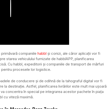
Play
ă primăvară companiile
habbl
și conizi, ale căror aplicații vor fi
spre starea vehiculului furnizate de habblAPP, planificarea
cisă. Cu habbl, expeditorii și companiile de transport de mărfuri
e pentru procesele lor logistice.
rioadele de conducere și de odihnă de la tahograful digital vor fi
 la destinație. Astfel, planificarea livrărilor este mult mai ușoară
e va concentra în special pe integrarea acestor pachete în piața
bbl cu viteză maximă.