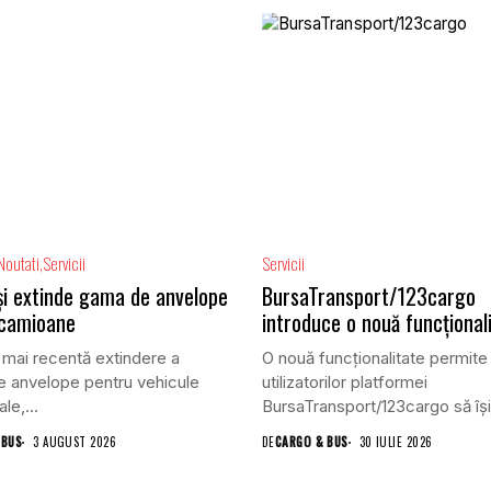
Noutati
Servicii
Servicii
își extinde gama de anvelope
BursaTransport/123cargo
 camioane
introduce o nouă funcțional
 mai recentă extindere a
O nouă funcționalitate permite
 anvelope pentru vehicule
utilizatorilor platformei
le,...
BursaTransport/123cargo să își
evalueze partenerii după...
 BUS
3 AUGUST 2026
DE
CARGO & BUS
30 IULIE 2026