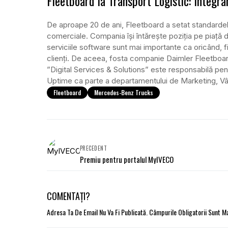
Fleetboard la Transport Logistic: Integr
De aproape 20 de ani, Fleetboard a setat standardele
comerciale. Compania își întărește poziția pe piață 
serviciile software sunt mai importante ca oricând, fi
clienți. De aceea, fosta companie Daimler Fleetboa
”Digital Services & Solutions” este responsabilă p
Uptime ca parte a departamentului de Marketing, Vânz
Fleetboard
Mercedes-Benz Trucks
PRECEDENT
Premiu pentru portalul MyIVECO
COMENTAȚI?
Adresa Ta De Email Nu Va Fi Publicată.
Câmpurile Obligatorii Sunt 