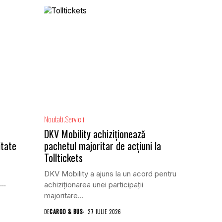
Noutati
Servicii
DKV Mobility achiziționează
itate
pachetul majoritar de acțiuni la
Tolltickets
DKV Mobility a ajuns la un acord pentru
achiziționarea unei participații
majoritare...
DE
CARGO & BUS
27 IULIE 2026