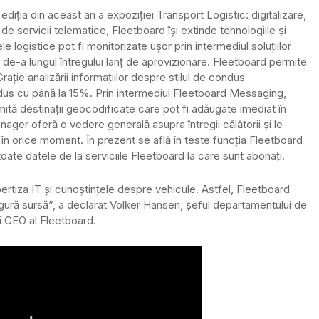
 ediția din aceast an a expoziției Transport Logistic: digitalizare,
 de servicii telematice, Fleetboard își extinde tehnologiile și
e logistice pot fi monitorizate ușor prin intermediul soluțiilor
de-a lungul întregului lanț de aprovizionare. Fleetboard permite
Grație analizării informațiilor despre stilul de condus
dus cu până la 15%. Prin intermediul Fleetboard Messaging,
mită destinații geocodificate care pot fi adăugate imediat în
er oferă o vedere generală asupra întregii călătorii și le
în orice moment. În prezent se află în teste funcția Fleetboard
oate datele de la serviciile Fleetboard la care sunt abonați.
pertiza IT și cunoștințele despre vehicule. Astfel, Fleetboard
 singură sursă”, a declarat Volker Hansen, șeful departamentului de
și CEO al Fleetboard.