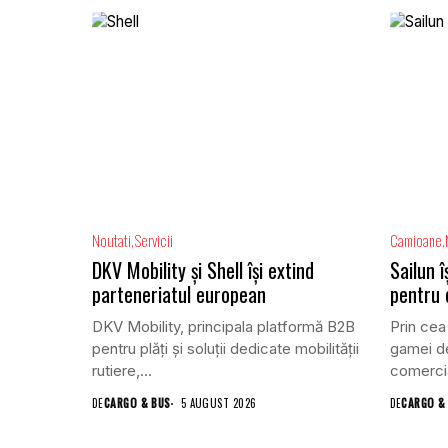
Noutati
Servicii
Camioane
DKV Mobility și Shell își extind
Sailun 
parteneriatul european
pentru
DKV Mobility, principala platformă B2B
Prin cea
pentru plăți și soluții dedicate mobilității
gamei de
rutiere,...
comercia
DE
CARGO & BUS
5 AUGUST 2026
DE
CARGO &