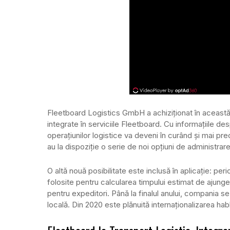
Fleetboard Logistics GmbH a achiziționat în aceast
integrate în serviciile Fleetboard. Cu informațiile de
operațiunilor logistice va deveni în curând și mai pre
au la dispoziție o serie de noi opțiuni de administrar
O altă nouă posibilitate este inclusă în aplicație: pe
folosite pentru calcularea timpului estimat de ajungere
pentru expeditori. Până la finalul anului, compania s
locală. Din 2020 este plănuită internaționalizarea ha