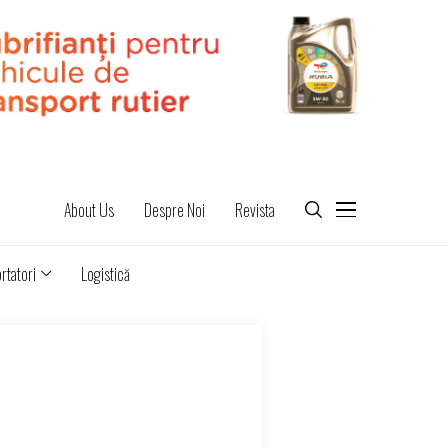
About Us
Despre Noi
Revista
rtatori
Logistică