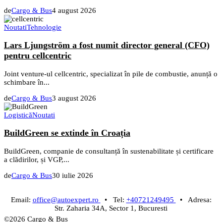
de
Cargo & Bus
4 august 2026
Noutati
Tehnologie
Lars Ljungström a fost numit director general (CFO)
pentru cellcentric
Joint venture-ul cellcentric, specializat în pile de combustie, anunță o
schimbare în...
de
Cargo & Bus
3 august 2026
Logistică
Noutati
BuildGreen se extinde în Croația
BuildGreen, companie de consultanță în sustenabilitate și certificare
a clădirilor, și VGP,...
de
Cargo & Bus
30 iulie 2026
Email:
office@autoexpert.ro
• Tel:
+40721249495
• Adresa:
Str. Zaharia 34A, Sector 1, Bucuresti
©2026 Cargo & Bus