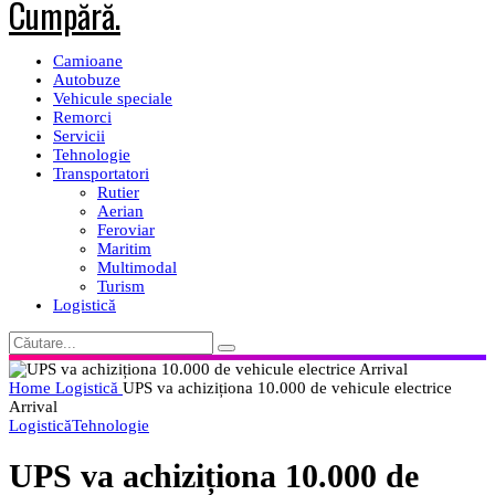
Camioane
Autobuze
Vehicule speciale
Remorci
Servicii
Tehnologie
Transportatori
Rutier
Aerian
Feroviar
Maritim
Multimodal
Turism
Logistică
Home
Logistică
UPS va achiziționa 10.000 de vehicule electrice
Arrival
Logistică
Tehnologie
UPS va achiziționa 10.000 de