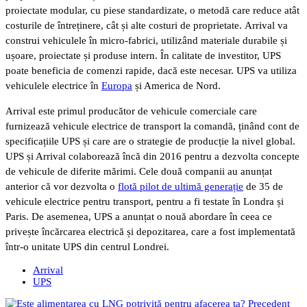
proiectate modular, cu piese standardizate, o metodă care reduce atât
costurile de întreținere, cât și alte costuri de proprietate. Arrival va
construi vehiculele în micro-fabrici, utilizând materiale durabile și
ușoare, proiectate și produse intern. În calitate de investitor, UPS
poate beneficia de comenzi rapide, dacă este necesar. UPS va utiliza
vehiculele electrice în
Europa
și America de Nord.
Arrival este primul producător de vehicule comerciale care
furnizează vehicule electrice de transport la comandă, ținând cont de
specificațiile UPS și care are o strategie de producție la nivel global.
UPS și Arrival colaborează încă din 2016 pentru a dezvolta concepte
de vehicule de diferite mărimi. Cele două companii au anunțat
anterior că vor dezvolta o
flotă pilot de ultimă generație
de 35 de
vehicule electrice pentru transport, pentru a fi testate în Londra și
Paris. De asemenea, UPS a anunțat o nouă abordare în ceea ce
privește încărcarea electrică și depozitarea, care a fost implementată
într-o unitate UPS din centrul Londrei.
Arrival
UPS
Precedent