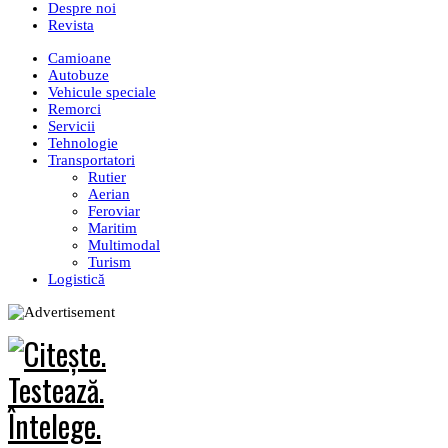
Despre noi
Revista
Camioane
Autobuze
Vehicule speciale
Remorci
Servicii
Tehnologie
Transportatori
Rutier
Aerian
Feroviar
Maritim
Multimodal
Turism
Logistică