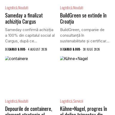
Logistică
Noutati
Logistică
Noutati
Sameday a finalizat
BuildGreen se extinde în
achiziția Cargus
Croația
Sameday confirmă achiziția
BuildGreen, companie de
a 100% din capitalul social al
consultanță în
Cargus, după ce...
sustenabilitate și certificare
a clădirilor, și VGP,...
DE
CARGO & BUS
4 AUGUST 2026
DE
CARGO & BUS
30 IULIE 2026
Logistică
Noutati
Logistică
Servicii
Depourile de containere,
Kühne+Nagel, progres în
element strategic al
al doilea trimestru din