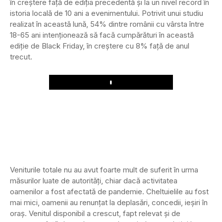
în creștere față de ediția precedentă și la un nivel record în
istoria locală de 10 ani a evenimentului. Potrivit unui studiu
realizat în această lună, 54% dintre românii cu vârsta între
18-65 ani intenționează să facă cumpărături în această
ediție de Black Friday, în creștere cu 8% față de anul
trecut.
Play
Veniturile totale nu au avut foarte mult de suferit în urma
măsurilor luate de autorități, chiar dacă activitatea
oamenilor a fost afectată de pandemie. Cheltuielile au fost
mai mici, oamenii au renunțat la deplasări, concedii, ieșiri în
oraș. Venitul disponibil a crescut, fapt relevat și de