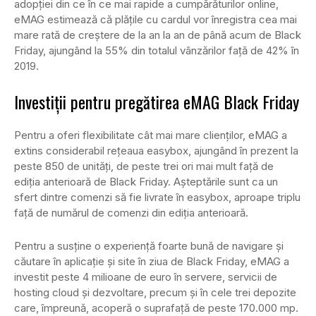
adopției din ce în ce mai rapide a cumpărăturilor online,
eMAG estimează că plățile cu cardul vor înregistra cea mai
mare rată de creștere de la an la an de până acum de Black
Friday, ajungând la 55% din totalul vânzărilor față de 42% în
2019.
Investiții pentru pregătirea eMAG Black Friday
Pentru a oferi flexibilitate cât mai mare clienților, eMAG a
extins considerabil rețeaua easybox, ajungând în prezent la
peste 850 de unități, de peste trei ori mai mult față de
ediția anterioară de Black Friday. Așteptările sunt ca un
sfert dintre comenzi să fie livrate în easybox, aproape triplu
față de numărul de comenzi din ediția anterioară.
Pentru a susține o experiență foarte bună de navigare și
căutare în aplicație și site în ziua de Black Friday, eMAG a
investit peste 4 milioane de euro în servere, servicii de
hosting cloud și dezvoltare, precum și în cele trei depozite
care, împreună, acoperă o suprafață de peste 170.000 mp.