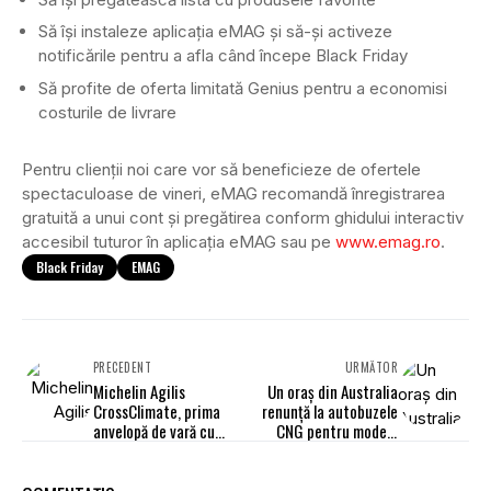
Să își instaleze aplicația eMAG și să-și activeze
notificările pentru a afla când începe Black Friday
Să profite de oferta limitată Genius pentru a economisi
costurile de livrare
Pentru clienții noi care vor să beneficieze de ofertele
spectaculoase de vineri, eMAG recomandă înregistrarea
gratuită a unui cont și pregătirea conform ghidului interactiv
accesibil tuturor în aplicația eMAG sau pe
www.emag.ro
.
Black Friday
EMAG
PRECEDENT
URMĂTOR
Michelin Agilis
Un oraș din Australia
CrossClimate, prima
renunță la autobuzele
anvelopă de vară cu
CNG pentru modele
marcaj 3PMSF
diesel Euro 6