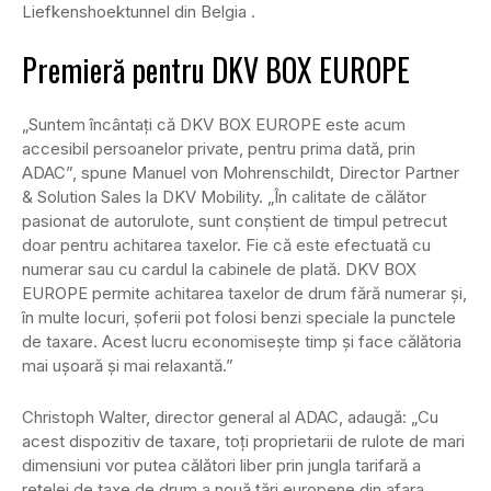
Liefkenshoektunnel din Belgia .
Premieră pentru DKV BOX EUROPE
„Suntem încântați că DKV BOX EUROPE este acum
accesibil persoanelor private, pentru prima dată, prin
ADAC”, spune Manuel von Mohrenschildt, Director Partner
& Solution Sales la DKV Mobility. „În calitate de călător
pasionat de autorulote, sunt conștient de timpul petrecut
doar pentru achitarea taxelor. Fie că este efectuată cu
numerar sau cu cardul la cabinele de plată. DKV BOX
EUROPE permite achitarea taxelor de drum fără numerar și,
în multe locuri, șoferii pot folosi benzi speciale la punctele
de taxare. Acest lucru economisește timp și face călătoria
mai ușoară și mai relaxantă.”
Christoph Walter, director general al ADAC, adaugă: „Cu
acest dispozitiv de taxare, toți proprietarii de rulote de mari
dimensiuni vor putea călători liber prin jungla tarifară a
rețelei de taxe de drum a nouă țări europene din afara