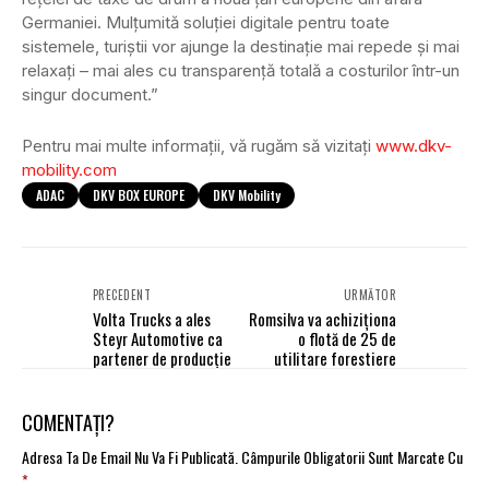
Germaniei. Mulțumită soluției digitale pentru toate
sistemele, turiștii vor ajunge la destinație mai repede și mai
relaxați – mai ales cu transparență totală a costurilor într-un
singur document.”
Pentru mai multe informații, vă rugăm să vizitați
www.dkv-
mobility.com
ADAC
DKV BOX EUROPE
DKV Mobility
PRECEDENT
URMĂTOR
Volta Trucks a ales
Romsilva va achiziționa
Steyr Automotive ca
o flotă de 25 de
partener de producție
utilitare forestiere
COMENTAȚI?
Adresa Ta De Email Nu Va Fi Publicată.
Câmpurile Obligatorii Sunt Marcate Cu
*