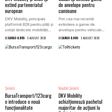
extind parteneriatul
de anvelope pentru
european
camioane
DKV Mobility, principala
Prin cea mai recentă
platformă B2B pentru plăți și
extindere a gamei de
soluții dedicate mobilității
anvelope pentru vehicule
rutiere,...
comerciale,...
DE
CARGO & BUS
5 AUGUST 2026
DE
CARGO & BUS
3 AUGUST 2026
Servicii
Noutati
Servicii
BursaTransport/123carg
DKV Mobility
o introduce o nouă
achiziționează pachetul
funcționalitate
majoritar de acțiuni la