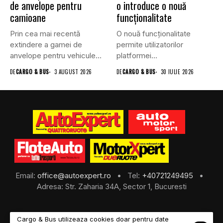
de anvelope pentru
o introduce o nouă
camioane
funcționalitate
Prin cea mai recentă
O nouă funcționalitate
extindere a gamei de
permite utilizatorilor
anvelope pentru vehicule
platformei
comerciale,...
BursaTransport/123cargo să
DE
CARGO & BUS
3 AUGUST 2026
DE
CARGO & BUS
30 IULIE 2026
își evalueze partenerii
după...
Email:
office@autoexpert.ro
• Tel:
+40721249495
•
Adresa: Str. Zaharia 34A, Sector 1, Bucuresti
Cargo & Bus utilizeaza cookies doar pentru date