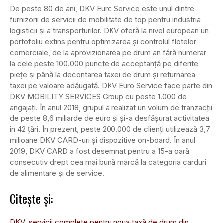
De peste 80 de ani, DKV Euro Service este unul dintre
furnizorii de servicii de mobilitate de top pentru industria
logisticii și a transporturilor. DKV oferă la nivel european un
portofoliu extins pentru optimizarea și controlul flotelor
comerciale, de la aprovizionarea pe drum an fără numerar
la cele peste 100.000 puncte de acceptanță pe diferite
piețe și până la decontarea taxei de drum și returnarea
taxei pe valoare adăugată. DKV Euro Service face parte din
DKV MOBILITY SERVICES Group cu peste 1.000 de
angajați. În anul 2018, grupul a realizat un volum de tranzacții
de peste 8,6 miliarde de euro și și-a desfășurat activitatea
în 42 țări. În prezent, peste 200.000 de clienți utilizează 3,7
milioane DKV CARD-uri și dispozitive on-board. În anul
2019, DKV CARD a fost desemnat pentru a 15-a oară
consecutiv drept cea mai bună marcă la categoria carduri
de alimentare și de service.
Citește și:
DKV, servicii complete pentru noua taxă de drum din