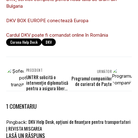
Bulgaria
DKV BOX EUROPE conectează Europa
Cardul DKV poate fi comandat online în România
Corona Help Desk
DKV
PRECEDENT
URMĂTOR
UNTRR solicită o
Programul companiilor
intervenție diplomatică
de curierat de Paște
pentru a asigura libera
circulație a șoferilor de
TIR
1 COMENTARIU
DKV Help Desk, opțiuni de finanțare pentru transportatori
Pingback:
| REVISTA MISCAREA
LASĂ UN RĂSPUNS