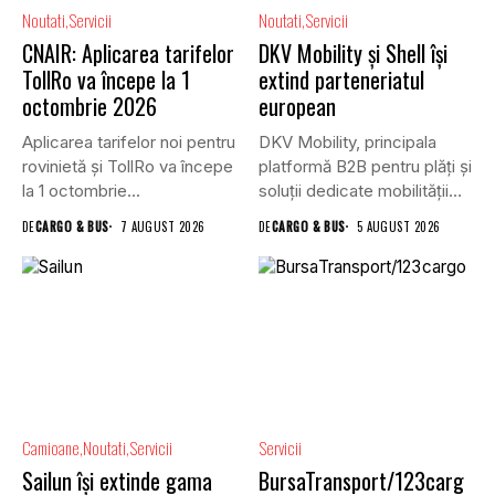
Noutati
Servicii
Noutati
Servicii
CNAIR: Aplicarea tarifelor
DKV Mobility și Shell își
TollRo va începe la 1
extind parteneriatul
octombrie 2026
european
Aplicarea tarifelor noi pentru
DKV Mobility, principala
rovinietă și TollRo va începe
platformă B2B pentru plăți și
la 1 octombrie...
soluții dedicate mobilității
rutiere,...
DE
CARGO & BUS
7 AUGUST 2026
DE
CARGO & BUS
5 AUGUST 2026
Camioane
Noutati
Servicii
Servicii
Sailun își extinde gama
BursaTransport/123carg