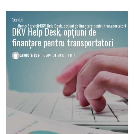
Servicii
Home
Servicii
DKV Help Desk, opțiuni de finanțare pentru transportatori
DKV Help Desk, opțiuni de
finanțare pentru transportatori
CARGO & BUS
15 APRILIE 2020
1 MIN.