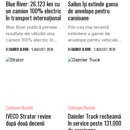
Blue River: 26.123 km cu
Sailun își extinde gama
un camion 100% electric
de anvelope pentru
în transport internațional
camioane
Blue River publică primele
Prin cea mai recentă
rezultate ale utilizării unui
extindere a gamei de
camion 100% electric în...
anvelope pentru vehicule
comerciale,...
DE
CARGO & BUS
5 AUGUST 2026
DE
CARGO & BUS
3 AUGUST 2026
Camioane
Noutati
Camioane
Noutati
IVECO Strator revine
Daimler Truck recheamă
după două decenii
în service peste 131.000