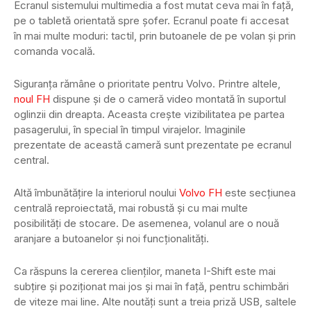
Ecranul sistemului multimedia a fost mutat ceva mai în față,
pe o tabletă orientată spre șofer. Ecranul poate fi accesat
în mai multe moduri: tactil, prin butoanele de pe volan și prin
comanda vocală.
Siguranța rămâne o prioritate pentru Volvo. Printre altele,
noul FH
dispune și de o cameră video montată în suportul
oglinzii din dreapta. Aceasta crește vizibilitatea pe partea
pasagerului, în special în timpul virajelor. Imaginile
prezentate de această cameră sunt prezentate pe ecranul
central.
Altă îmbunătățire la interiorul noului
Volvo FH
este secțiunea
centrală reproiectată, mai robustă și cu mai multe
posibilități de stocare. De asemenea, volanul are o nouă
aranjare a butoanelor și noi funcționalități.
Ca răspuns la cererea clienților, maneta I-Shift este mai
subțire și poziționat mai jos și mai în față, pentru schimbări
de viteze mai line. Alte noutăți sunt a treia priză USB, saltele