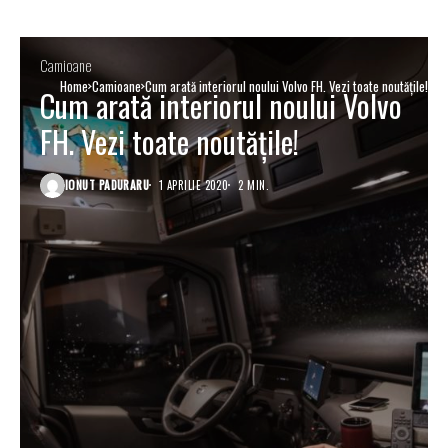
Camioane
Home
Camioane
Cum arată interiorul noului Volvo FH. Vezi toate noutățile!
Cum arată interiorul noului Volvo
FH. Vezi toate noutățile!
IONUT PADURARU
1 APRILIE 2020
2 MIN.