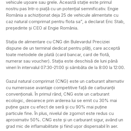
vehicule ușoare sau grele. Această stație este primul
nostru pas într-o piață cu un potențial semnificativ. Engie
România a achiziționat deja 25 de vehicule alimentate cu
caz natural comprimat pentru flota sa”, a declarat Eric Stab,
președinte și CEO al Engie România.
Stația de alimentare cu CNG din Bulevardul Preciziei
dispune de un terminal dedicat pentru plăți, care acceptă
toate metodele de plată (card bancar, card de flotă,
numerar sau voucher). Stația este deschisă de luni până
vineri în intervalul 07:30-21:00 și sâmbăta de la 8:00 la 12:00.
Gazul natural comprimat (CNG) este un carburant alternativ
cu numeroase avantaje competitive față de carburanții
convenționali. În primul rând, CNG este un carburant
ecologic, deoarece prin arderea lui se emit cu 30% mai
puține gaze cu efect de seră și cu 90% mai puține
particule fine. În plus, nivelul de zgomot este redus cu
aproximativ 50%. CNG este și un carburant sigur, având un
grad mic de inflamabilitate și fiind ușor dispersabil în aer.