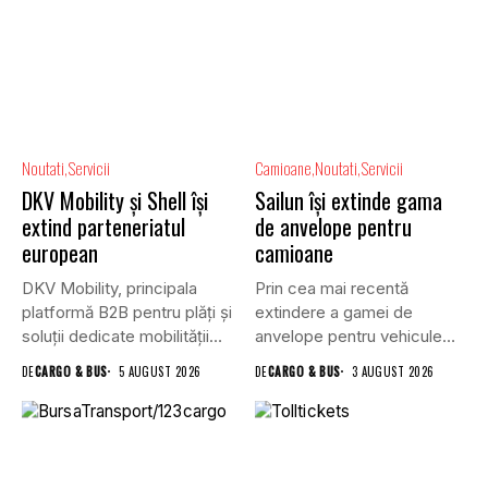
Noutati
Servicii
Camioane
Noutati
Servicii
DKV Mobility și Shell își
Sailun își extinde gama
extind parteneriatul
de anvelope pentru
european
camioane
DKV Mobility, principala
Prin cea mai recentă
platformă B2B pentru plăți și
extindere a gamei de
soluții dedicate mobilității
anvelope pentru vehicule
rutiere,...
comerciale,...
DE
CARGO & BUS
5 AUGUST 2026
DE
CARGO & BUS
3 AUGUST 2026