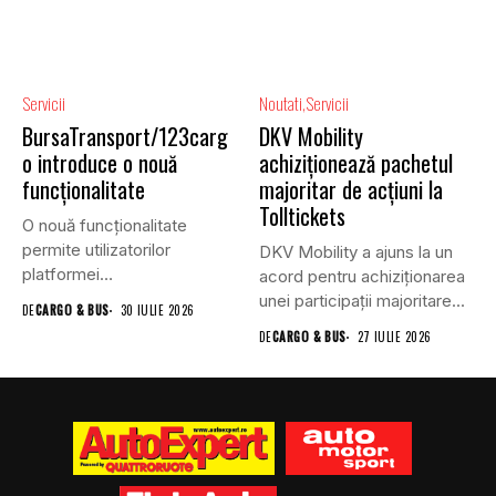
Servicii
Noutati
Servicii
BursaTransport/123carg
DKV Mobility
o introduce o nouă
achiziționează pachetul
funcționalitate
majoritar de acțiuni la
Tolltickets
O nouă funcționalitate
permite utilizatorilor
DKV Mobility a ajuns la un
platformei
acord pentru achiziționarea
BursaTransport/123cargo să
unei participații majoritare...
DE
CARGO & BUS
30 IULIE 2026
își evalueze partenerii
DE
CARGO & BUS
27 IULIE 2026
după...