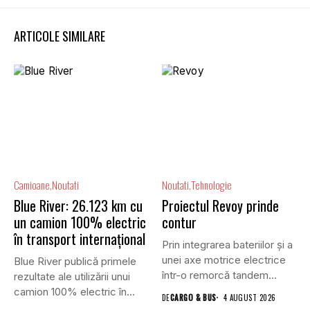
ARTICOLE SIMILARE
Camioane
Noutati
Noutati
Tehnologie
Blue River: 26.123 km cu
Proiectul Revoy prinde
un camion 100% electric
contur
în transport internațional
Prin integrarea bateriilor și a
unei axe motrice electrice
Blue River publică primele
într-o remorcă tandem...
rezultate ale utilizării unui
camion 100% electric în...
DE
CARGO & BUS
4 AUGUST 2026