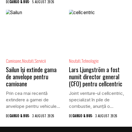
DE
CARGO & BUS
5 AUGUST 2026
Camioane
Noutati
Servicii
Noutati
Tehnologie
Sailun își extinde gama
Lars Ljungström a fost
de anvelope pentru
numit director general
camioane
(CFO) pentru cellcentric
Prin cea mai recentă
Joint venture-ul cellcentric,
extindere a gamei de
specializat în pile de
anvelope pentru vehicule
combustie, anunță o
comerciale,...
schimbare în...
DE
CARGO & BUS
3 AUGUST 2026
DE
CARGO & BUS
3 AUGUST 2026