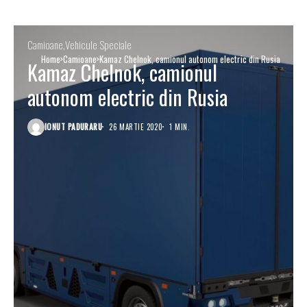
Camioane
Vehicule Speciale
Home
Camioane
Kamaz Chelnok, camionul autonom electric din Rusia
Kamaz Chelnok, camionul
autonom electric din Rusia
IONUT PADURARU
26 MARTIE 2020
1 MIN.