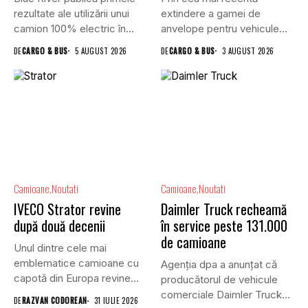
rezultate ale utilizării unui
extindere a gamei de
camion 100% electric în...
anvelope pentru vehicule
comerciale,...
DE
CARGO & BUS
5 AUGUST 2026
DE
CARGO & BUS
3 AUGUST 2026
Camioane
Noutati
Camioane
Noutati
IVECO Strator revine
Daimler Truck recheamă
după două decenii
în service peste 131.000
de camioane
Unul dintre cele mai
emblematice camioane cu
Agenția dpa a anunțat că
capotă din Europa revine
producătorul de vehicule
în...
comerciale Daimler Truck
DE
RAZVAN CODOREAN
31 IULIE 2026