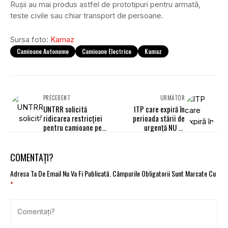
Rușii au mai produs astfel de prototipuri pentru armată,
teste civile sau chiar transport de persoane.
Sursa foto:
Kamaz
Camioane Autonome
Camioane Electrice
Kamaz
PRECEDENT
URMĂTOR
UNTRR solicită
ITP care expiră în
ridicarea restricției
perioada stării de
pentru camioane pe
urgență NU se
DN1
prelungește automat
COMENTAȚI?
Adresa Ta De Email Nu Va Fi Publicată.
Câmpurile Obligatorii Sunt Marcate Cu
*