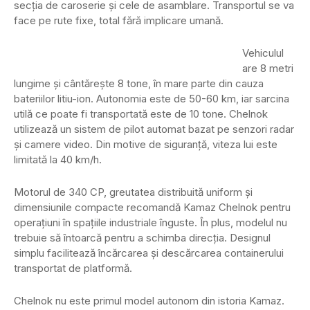
secția de caroserie și cele de asamblare. Transportul se va
face pe rute fixe, total fără implicare umană.
Vehiculul
are 8 metri
lungime și cântărește 8 tone, în mare parte din cauza
bateriilor litiu-ion. Autonomia este de 50-60 km, iar sarcina
utilă ce poate fi transportată este de 10 tone. Chelnok
utilizează un sistem de pilot automat bazat pe senzori radar
și camere video. Din motive de siguranță, viteza lui este
limitată la 40 km/h.
Motorul de 340 CP, greutatea distribuită uniform și
dimensiunile compacte recomandă Kamaz Chelnok pentru
operațiuni în spațiile industriale înguste. În plus, modelul nu
trebuie să întoarcă pentru a schimba direcția. Designul
simplu facilitează încărcarea și descărcarea containerului
transportat de platformă.
Chelnok nu este primul model autonom din istoria Kamaz.