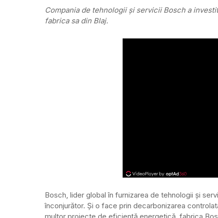
Compania de tehnologii și servicii Bosch a investi
fabrica sa din Blaj.
Bosch, lider global în furnizarea de tehnologii şi serv
înconjurător. Și o face prin decarbonizarea controlat
multor proiecte de eficiență energetică, fabrica Bo