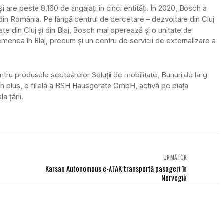
are peste 8.160 de angajați în cinci entităţi. În 2020, Bosch a
 din România. Pe lângă centrul de cercetare – dezvoltare din Cluj
tate din Cluj şi din Blaj, Bosch mai operează şi o unitate de
emenea în Blaj, precum şi un centru de servicii de externalizare a
tru produsele sectoarelor Soluţii de mobilitate, Bunuri de larg
În plus, o filială a BSH Hausgeräte GmbH, activă pe piaţa
a ţării.
URMĂTOR
Karsan Autonomous e-ATAK transportă pasageri în
Norvegia