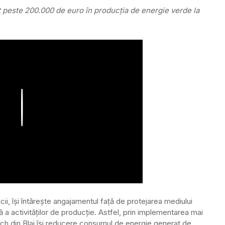
t peste 200.000 de euro în producția de energie verde la
Play
icii, își întărește angajamentul față de protejarea mediului
ă a activităților de producție. Astfel, prin implementarea mai
sch din Blaj își reducere consumul de energie generat de