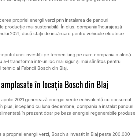
cerea propriei energii verzi prin instalarea de panouri
 de producție mai sustenabilă. În plus, compania încurajează
 anului 2021, două stații de încărcare pentru vehicule electrice
ceputul unei investiții pe termen lung pe care compania o alocă
ru a-l transforma într-un loc mai sigur și mai sănătos pentru
 tehnic al Fabricii Bosch din Blaj.
 amplasate în locația Bosch din Blaj
 în aprilie 2021 generează energie verde echivalentă cu consumul
 În plus, începând cu luna decembrie, compania a instalat panouri
te alimentată în prezent doar pe baza energiei regenerabile produse
a propriei energii verzi, Bosch a investit în Blaj peste 200.000