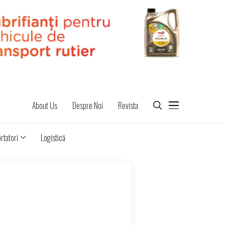
About Us
Despre Noi
Revista
rtatori
Logistică