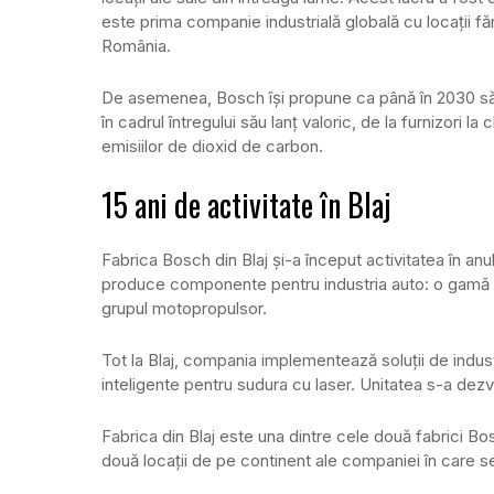
este prima companie industrială globală cu locații făr
România.
De asemenea, Bosch își propune ca până în 2030 să 
în cadrul întregului său lanț valoric, de la furnizori 
emisiilor de dioxid de carbon.
15 ani de activitate în Blaj
Fabrica Bosch din Blaj și-a început activitatea în anu
produce componente pentru industria auto: o gamă 
grupul motopropulsor.
Tot la Blaj, compania implementează soluții de indust
inteligente pentru sudura cu laser. Unitatea s-a dezvol
Fabrica din Blaj este una dintre cele două fabrici B
două locații de pe continent ale companiei în care 