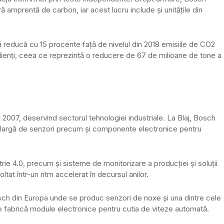
ă amprentă de carbon, iar acest lucru include și unitățile din
reducă cu 15 procente față de nivelul din 2018 emisiile de CO2
la clienți, ceea ce reprezintă o reducere de 67 de milioane de tone a
l 2007, deservind sectorul tehnologiei industriale. La Blaj, Bosch
largă de senzori precum și componente electronice pentru
rie 4.0, precum și sisteme de monitorizare a producției și soluții
tat într-un ritm accelerat în decursul anilor.
osch din Europa unde se produc senzori de noxe și una dintre cele
se fabrică module electronice pentru cutia de viteze automată.