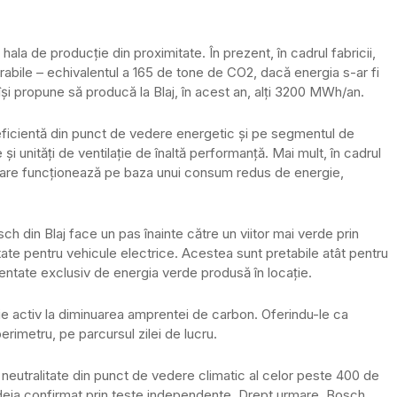
hala de producție din proximitate. În prezent, în cadrul fabricii,
bile – echivalentul a 165 de tone de CO2, dacă energia s-ar fi
își propune să producă la Blaj, în acest an, alți 3200 MWh/an.
ficientă din punct de vedere energetic și pe segmentul de
i unități de ventilație de înaltă performanță. Mai mult, în cadrul
ce care funcționează pe baza unui consum redus de energie,
osch din Blaj face un pas înainte către un viitor mai verde prin
tate pentru vehicule electrice. Acestea sunt pretabile atât pentru
mentate exclusiv de energia verde produsă în locație.
uie activ la diminuarea amprentei de carbon. Oferindu-le ca
 perimetru, pe parcursul zilei de lucru.
 neutralitate din punct de vedere climatic al celor peste 400 de
st deja confirmat prin teste independente. Drept urmare, Bosch