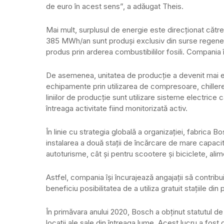
de euro în acest sens”, a adăugat Theis.
Mai mult, surplusul de energie este direcționat către 
385 MWh/an sunt produși exclusiv din surse regenera
produs prin arderea combustibililor fosili. Compania 
De asemenea, unitatea de producție a devenit mai e
echipamente prin utilizarea de compresoare, chillere ș
liniilor de producție sunt utilizare sisteme electri
întreaga activitate fiind monitorizată activ.
În linie cu strategia globală a organizației, fabrica B
instalarea a două stații de încărcare de mare capaci
autoturisme, cât și pentru scootere și biciclete, ali
Astfel, compania își încurajează angajații să contrib
beneficiu posibilitatea de a utiliza gratuit stațiile din
În primăvara anului 2020, Bosch a obținut statutul de
locații ale sale din întreaga lume. Acest lucru a fo