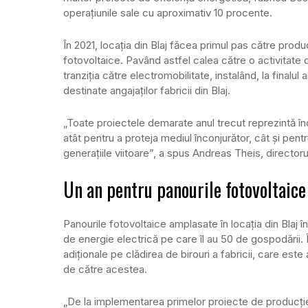
operațiunile sale cu aproximativ 10 procente.
În 2021, locația din Blaj făcea primul pas către produ
fotovoltaice. Pavând astfel calea către o activitate
tranziția către electromobilitate, instalând, la finalul
destinate angajaților fabricii din Blaj.
„Toate proiectele demarate anul trecut reprezintă în
atât pentru a proteja mediul înconjurător, cât și pent
generațiile viitoare”, a spus Andreas Theis, directorul
Un an pentru panourile fotovoltaice
Panourile fotovoltaice amplasate în locația din Blaj
de energie electrică pe care îl au 50 de gospodării.
adiționale pe clădirea de birouri a fabricii, care es
de către acestea.
„De la implementarea primelor proiecte de producție 