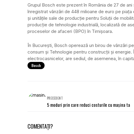
Grupul Bosch este prezent în România de 27 de ani și 
înregistrat vânzări de 448 milioane de euro pe piața
şi unităţile sale de producţie pentru Soluţii de mobili
producţie de tehnologie industrială, localizată de as
proceselor de afaceri (BPO) în Timişoara.
În Bucureşti, Bosch operează un birou de vânzări pen
consum şi Tehnologie pentru construcţii şi energie. 
electrocasnicelor, are sediul, de asemenea, în capital
Bosch
PRECEDENT
5 moduri prin care reduci costurile cu mașina ta
COMENTAȚI?