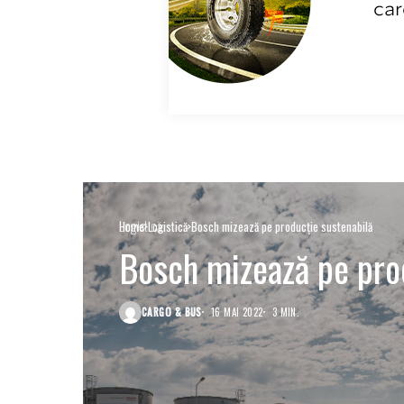
Logistică
Home
Logistică
Bosch mizează pe producție sustenabilă
Bosch mizează pe pro
CARGO & BUS
16 MAI 2022
3 MIN.