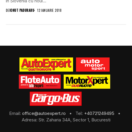
în Slovenia cu noul...
DE
IONUT PADURARU
12 IANUARIE 2018
Email:
office@autoexpert.ro
• Tel:
+40721249495
•
Adresa: Str. Zaharia 34A, Sector 1, Bucuresti