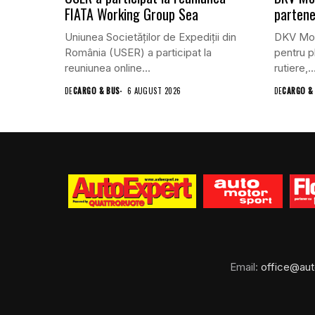
FIATA Working Group Sea
partene
Uniunea Societăților de Expediții din
DKV Mobi
România (USER) a participat la
pentru pl
reuniunea online...
rutiere,..
DE
CARGO & BUS
6 AUGUST 2026
DE
CARGO &
Email:
office@aut