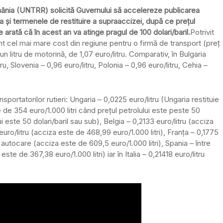
omânia (UNTRR) solicită Guvernului să accelereze publicarea
a și termenele de restituire a supraaccizei, după ce prețul
ile arată că în acest an va atinge pragul de 100 dolari/baril.
Potrivit
t cel mai mare cost din regiune pentru o firmă de transport (preț
 litru de motorină, de 1,07 euro/litru. Comparativ, în Bulgaria
ru, Slovenia – 0,96 euro/litru, Polonia – 0,96 euro/litru, Cehia –
sportatorilor rutieri: Ungaria – 0,0225 euro/litru (Ungaria restituie
 de 354 euro/1.000 litri când prețul petrolului este peste 50
lui este 50 dolari/baril sau sub), Belgia – 0,2133 euro/litru (acciza
uro/litru (acciza este de 468,99 euro/1.000 litri), Franța – 0,1775
 autocare (acciza este de 609,5 euro/1.000 litri), Spania – între
ste de 367,38 euro/1.000 litri) iar în Italia – 0,21418 euro/litru