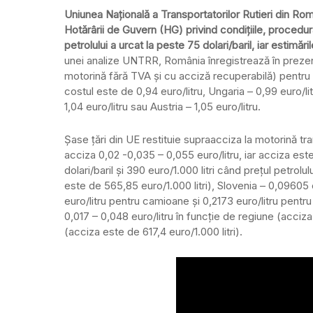
Uniunea Națională a Transportatorilor Rutieri din R
Hotărârii de Guvern (HG) privind condițiile, procedur
petrolului a urcat la peste 75 dolari/baril, iar estimăr
unei analize UNTRR, România înregistrează în prezen
motorină fără TVA și cu acciză recuperabilă) pentru un
costul este de 0,94 euro/litru, Ungaria – 0,99 euro/lit
1,04 euro/litru sau Austria – 1,05 euro/litru.
Șase țări din UE restituie supraacciza la motorină tran
acciza 0,02 -0,035 – 0,055 euro/litru, iar acciza este
dolari/baril și 390 euro/1.000 litri când prețul petrolu
este de 565,85 euro/1.000 litri), Slovenia – 0,09605 e
euro/litru pentru camioane și 0,2173 euro/litru pentru
0,017 – 0,048 euro/litru în funcție de regiune (acciza e
(acciza este de 617,4 euro/1.000 litri).