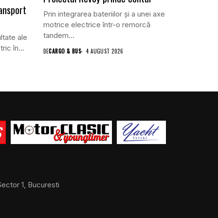
ansport
Prin integrarea bateriilor și a unei axe
motrice electrice într-o remorcă
tandem...
ltate ale
ric în...
DE
CARGO & BUS
4 AUGUST 2026
ector 1, Bucuresti