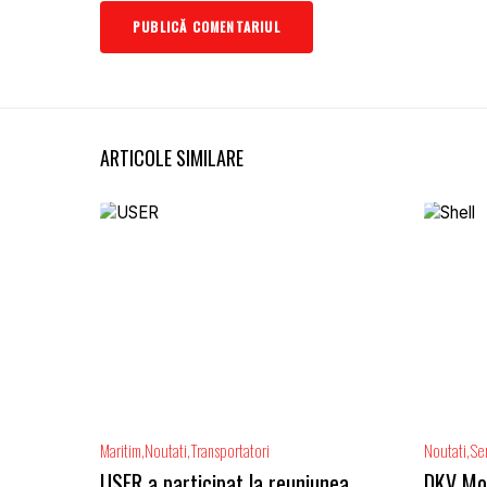
ARTICOLE SIMILARE
Maritim
Noutati
Transportatori
Noutati
Ser
USER a participat la reuniunea
DKV Mobi