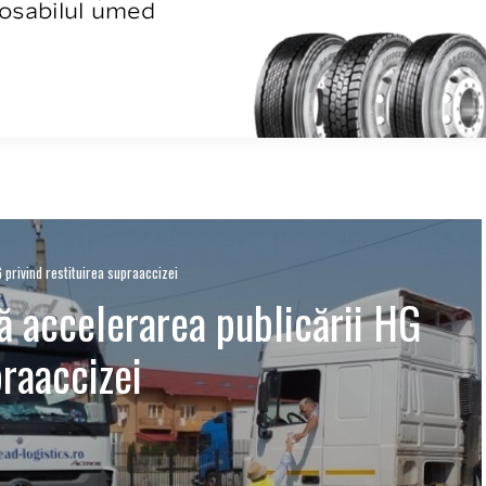
G privind restituirea supraaccizei
tă accelerarea publicării HG
praaccizei