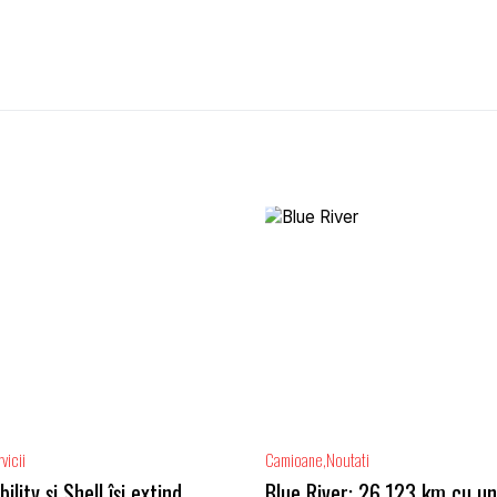
vicii
Camioane
Noutati
lity și Shell își extind
Blue River: 26.123 km cu un