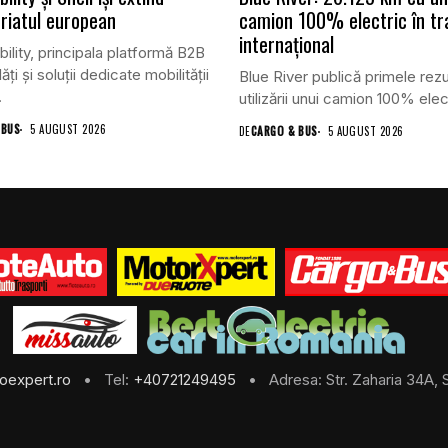
riatul european
camion 100% electric în tr
internațional
lity, principala platformă B2B
ăți și soluții dedicate mobilității
Blue River publică primele rezu
.
utilizării unui camion 100% elect
 BUS
5 AUGUST 2026
DE
CARGO & BUS
5 AUGUST 2026
oexpert.ro
• Tel:
+40721249495
• Adresa: Str. Zaharia 34A, S