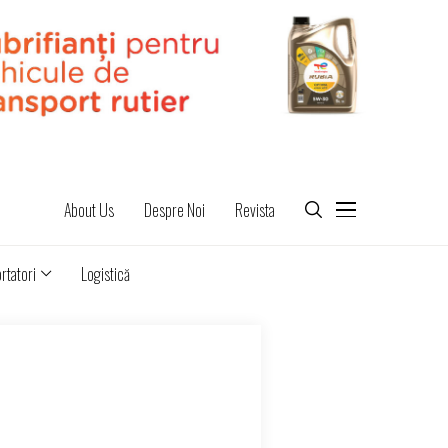
About Us
Despre Noi
Revista
rtatori
Logistică