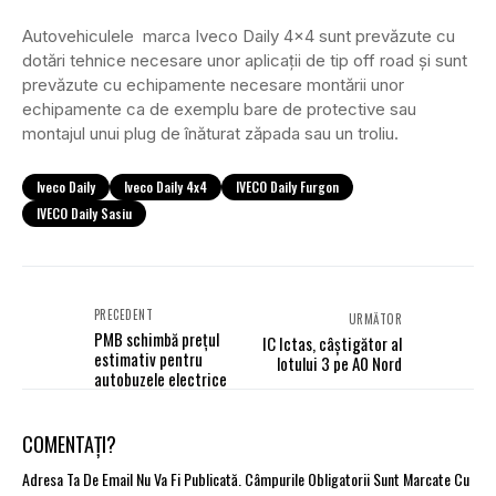
Autovehiculele marca Iveco Daily 4×4 sunt prevăzute cu
dotări tehnice necesare unor aplicații de tip off road și sunt
prevăzute cu echipamente necesare montării unor
echipamente ca de exemplu bare de protective sau
montajul unui plug de înăturat zăpada sau un troliu.
Iveco Daily
Iveco Daily 4x4
IVECO Daily Furgon
IVECO Daily Sasiu
PRECEDENT
URMĂTOR
PMB schimbă prețul
IC Ictas, câștigător al
estimativ pentru
lotului 3 pe A0 Nord
autobuzele electrice
COMENTAȚI?
Adresa Ta De Email Nu Va Fi Publicată.
Câmpurile Obligatorii Sunt Marcate Cu