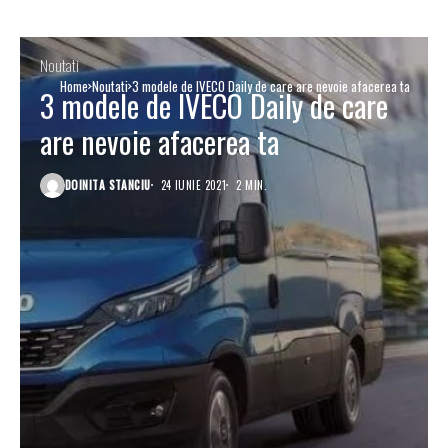
Noutati
Home
Noutati
3 modele de IVECO Daily de care are nevoie afacerea ta
3 modele de IVECO Daily de care
are nevoie afacerea ta
DOINITA STANCIU
24 IUNIE 2021
2 MIN.