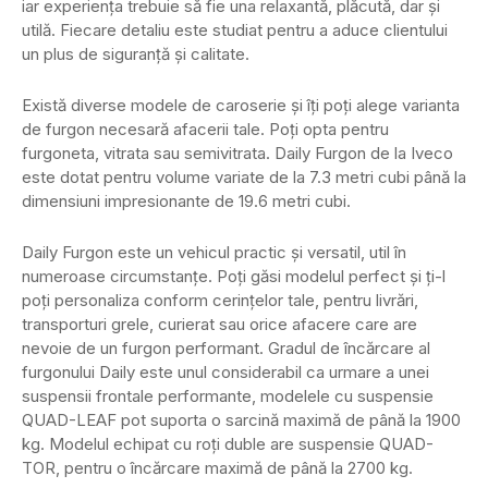
iar experiența trebuie să fie una relaxantă, plăcută, dar și
utilă. Fiecare detaliu este studiat pentru a aduce clientului
un plus de siguranță și calitate.
Există diverse modele de caroserie și îți poți alege varianta
de furgon necesară afacerii tale. Poți opta pentru
furgoneta, vitrata sau semivitrata. Daily Furgon de la Iveco
este dotat pentru volume variate de la 7.3 metri cubi până la
dimensiuni impresionante de 19.6 metri cubi.
Daily Furgon este un vehicul practic și versatil, util în
numeroase circumstanțe. Poți găsi modelul perfect și ți-l
poți personaliza conform cerințelor tale, pentru livrări,
transporturi grele, curierat sau orice afacere care are
nevoie de un furgon performant. Gradul de încărcare al
furgonului Daily este unul considerabil ca urmare a unei
suspensii frontale performante, modelele cu suspensie
QUAD-LEAF pot suporta o sarcină maximă de până la 1900
kg. Modelul echipat cu roți duble are suspensie QUAD-
TOR, pentru o încărcare maximă de până la 2700 kg.