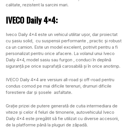
calitate, rezistent la sarcini mari.
IVECO Daily 4×4:
Iveco Daily 4×4 este un vehicul utilitar ușor, dar proiectat
cu șasiu solid, cu suspensii performante , practic și robust
ca un camion. Este un model excelent, potrivit pentru a fi
personalizat pentru orice afacere. La volanul unui Iveco
Daily 4×4, model sasiu sau furgon , conduci în deplină
siguranță pe orice suprafață carosabilă și în orice anotimp.
IVECO Daily 4×4 are versiuni all-road și off-road pentru
condus comod pe mai dificile terenuri, drumuri dificile
forestiere dar și șosele asfaltate.
Grație prizei de putere generată de cutia intermediara de
viteze şi celor 4 feluri de timonerie, autovehiculul Iveco
Daily 4×4 este pregătit să fie utilizat cu diverse accesorii,
de la platforme până la pluguri de zăpadă.