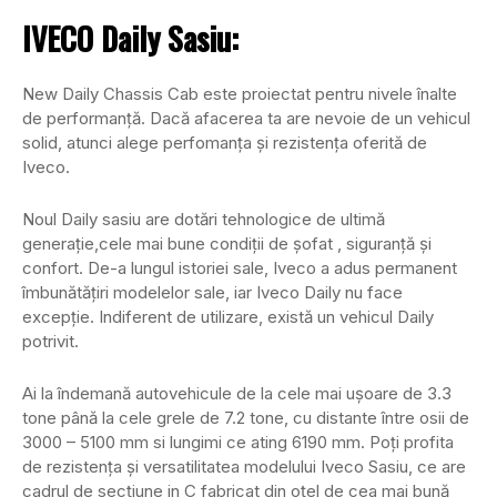
IVECO Daily Sasiu:
New Daily Chassis Cab este proiectat pentru nivele înalte
de performanță. Dacă afacerea ta are nevoie de un vehicul
solid, atunci alege perfomanța și rezistența oferită de
Iveco.
Noul Daily sasiu are dotări tehnologice de ultimă
generație,cele mai bune condiții de șofat , siguranță și
confort. De-a lungul istoriei sale, Iveco a adus permanent
îmbunătățiri modelelor sale, iar Iveco Daily nu face
excepție. Indiferent de utilizare, există un vehicul Daily
potrivit.
Ai la îndemană autovehicule de la cele mai ușoare de 3.3
tone până la cele grele de 7.2 tone, cu distante între osii de
3000 – 5100 mm si lungimi ce ating 6190 mm. Poți profita
de rezistența și versatilitatea modelului Iveco Sasiu, ce are
cadrul de secțiune in C fabricat din oțel de cea mai bună