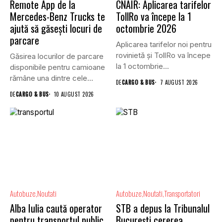
Remote App de la
CNAIR: Aplicarea tarifelor
Mercedes-Benz Trucks te
TollRo va începe la 1
ajută să găsești locuri de
octombrie 2026
parcare
Aplicarea tarifelor noi pentru
rovinietă și TollRo va începe
Găsirea locurilor de parcare
la 1 octombrie...
disponibile pentru camioane
rămâne una dintre cele
DE
CARGO & BUS
7 AUGUST 2026
mai...
DE
CARGO & BUS
10 AUGUST 2026
Autobuze
Noutati
Autobuze
Noutati
Transportatori
Alba Iulia caută operator
STB a depus la Tribunalul
pentru transportul public
București cererea