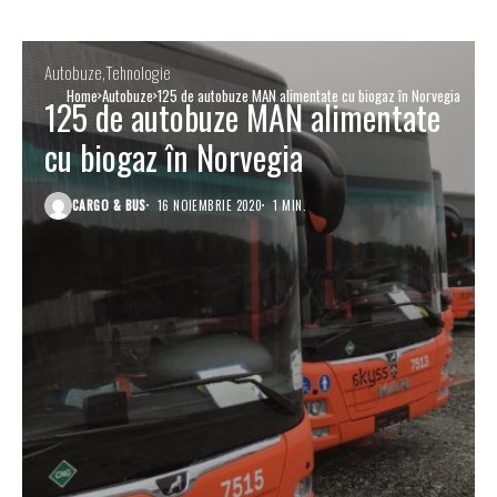
Autobuze
Tehnologie
Home
Autobuze
125 de autobuze MAN alimentate cu biogaz în Norvegia
125 de autobuze MAN alimentate
cu biogaz în Norvegia
CARGO & BUS
16 NOIEMBRIE 2020
1 MIN.