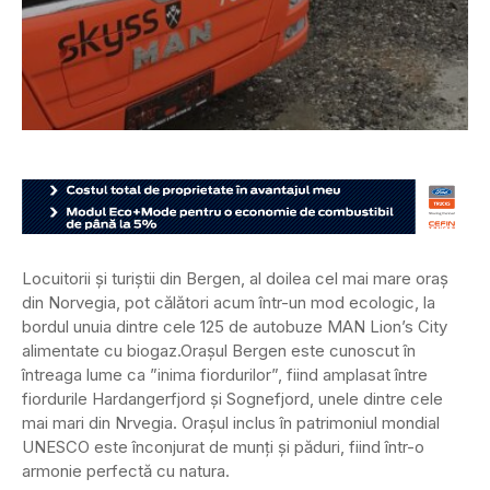
Locuitorii și turiștii din Bergen, al doilea cel mai mare oraș
din Norvegia, pot călători acum într-un mod ecologic, la
bordul unuia dintre cele 125 de autobuze MAN Lion’s City
alimentate cu biogaz.
Orașul Bergen este cunoscut în
întreaga lume ca ”inima fiordurilor”, fiind amplasat între
fiordurile Hardangerfjord și Sognefjord, unele dintre cele
mai mari din Nrvegia. Orașul inclus în patrimoniul mondial
UNESCO este înconjurat de munți și păduri, fiind într-o
armonie perfectă cu natura.