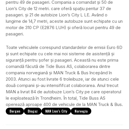
pentru 49 de pasageri. Compania a comandat și 50 de
Lion’s City de 12 metri. care oferă spațiu pentur 37 de
pasageri. și 21 de autobize Lion’s City L LE. Având o
lungime de 14,7 metri, aceste autobuze sunt echipate cu un
motor de 310 CP (E2876 LUH) și oferă locuri pentru 49 de
pasageri.
Toate vehiculele corespund standardelor de emisii Euro 6D
și sunt echipate cu cele mai noi sisteme de asistență și
siguranță pentru șofer și pasageri. Această nu este prima
comandă făcută de Tide Buss AS, colaborarea dintre
compania norvegiană și MAN Truck & Bus începând în
2003. Atunci au fost livrate 6 troleibuze, iar de atunci cele
două companii și-au intensififcat colaborarea. Anul trecut
MAN a livrat 84 de autobuze Lion’s City pe care operatorul
le exploatează în Trondheim. În total, Tide Buss AS
operează aproape 400 de vehicule de la MAN Truck & Bus.
Bergen
Biogaz
MAN Lion’s City
Norvegia