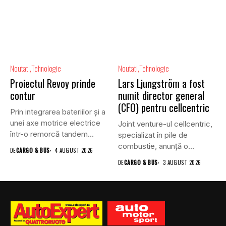
Noutati
Tehnologie
Noutati
Tehnologie
Proiectul Revoy prinde
Lars Ljungström a fost
contur
numit director general
(CFO) pentru cellcentric
Prin integrarea bateriilor și a
unei axe motrice electrice
Joint venture-ul cellcentric,
într-o remorcă tandem...
specializat în pile de
combustie, anunță o
DE
CARGO & BUS
4 AUGUST 2026
schimbare în...
DE
CARGO & BUS
3 AUGUST 2026