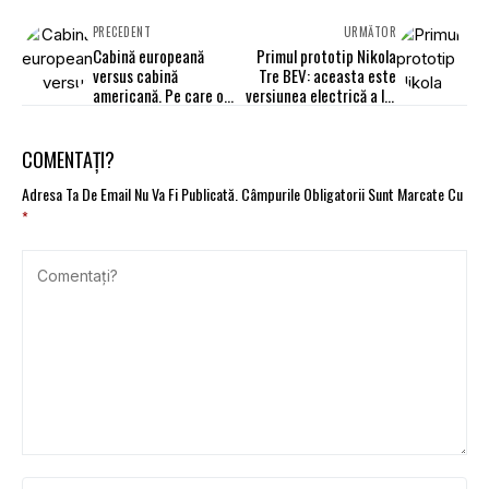
PRECEDENT
URMĂTOR
Cabină europeană
Primul prototip Nikola
versus cabină
Tre BEV: aceasta este
americană. Pe care o
versiunea electrică a lui
preferi?
Iveco S-Way
COMENTAȚI?
Adresa Ta De Email Nu Va Fi Publicată.
Câmpurile Obligatorii Sunt Marcate Cu
*