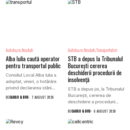
Autobuze
Noutati
Autobuze
Noutati
Transportatori
Alba Iulia caută operator
STB a depus la Tribunalul
pentru transportul public
București cererea
deschiderii procedurii de
Consiliul Local Alba Iulia a
insolvență
adoptat, vineri, o hotărâre
privind declararea stării...
STB a depus joi, la Tribunalul
Bucureşti, cererea de
DE
CARGO & BUS
7 AUGUST 2026
deschidere a procedurii...
DE
CARGO & BUS
6 AUGUST 2026