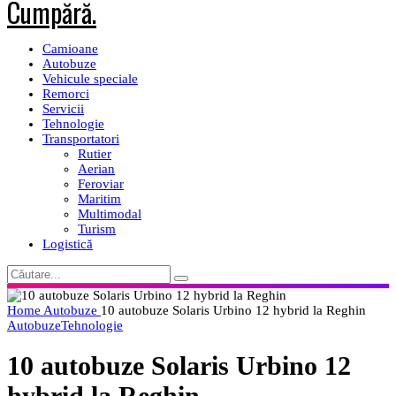
Camioane
Autobuze
Vehicule speciale
Remorci
Servicii
Tehnologie
Transportatori
Rutier
Aerian
Feroviar
Maritim
Multimodal
Turism
Logistică
Home
Autobuze
10 autobuze Solaris Urbino 12 hybrid la Reghin
Autobuze
Tehnologie
10 autobuze Solaris Urbino 12
hybrid la Reghin