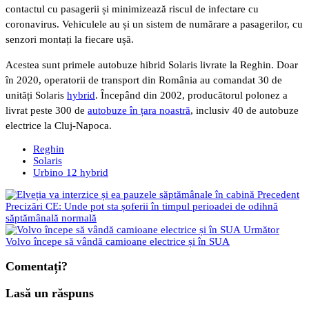
contactul cu pasagerii și minimizează riscul de infectare cu
coronavirus. Vehiculele au și un sistem de numărare a pasagerilor, cu
senzori montați la fiecare ușă.
Acestea sunt primele autobuze hibrid Solaris livrate la Reghin. Doar
în 2020, operatorii de transport din România au comandat 30 de
unități Solaris
hybrid
. Începând din 2002, producătorul polonez a
livrat peste 300 de
autobuze în țara noastră
, inclusiv 40 de autobuze
electrice la Cluj-Napoca.
Reghin
Solaris
Urbino 12 hybrid
Precedent
Precizări CE: Unde pot sta șoferii în timpul perioadei de odihnă
săptămânală normală
Următor
Volvo începe să vândă camioane electrice și în SUA
Comentați?
Lasă un răspuns