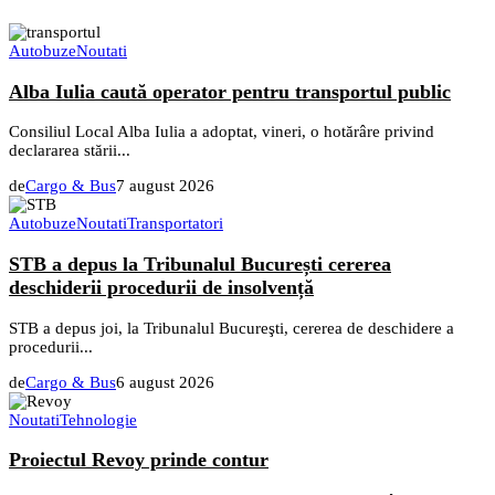
Autobuze
Noutati
Alba Iulia caută operator pentru transportul public
Consiliul Local Alba Iulia a adoptat, vineri, o hotărâre privind
declararea stării...
de
Cargo & Bus
7 august 2026
Autobuze
Noutati
Transportatori
STB a depus la Tribunalul București cererea
deschiderii procedurii de insolvență
STB a depus joi, la Tribunalul Bucureşti, cererea de deschidere a
procedurii...
de
Cargo & Bus
6 august 2026
Noutati
Tehnologie
Proiectul Revoy prinde contur