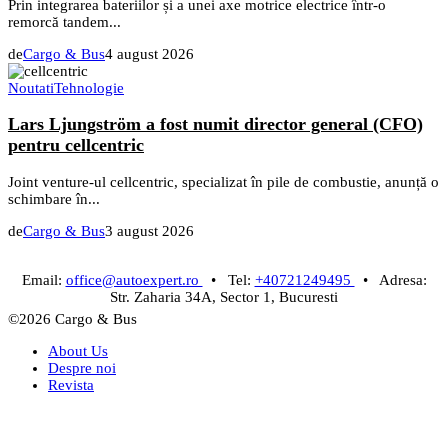
Prin integrarea bateriilor și a unei axe motrice electrice într-o
remorcă tandem...
de
Cargo & Bus
4 august 2026
Noutati
Tehnologie
Lars Ljungström a fost numit director general (CFO)
pentru cellcentric
Joint venture-ul cellcentric, specializat în pile de combustie, anunță o
schimbare în...
de
Cargo & Bus
3 august 2026
Email:
office@autoexpert.ro
• Tel:
+40721249495
• Adresa:
Str. Zaharia 34A, Sector 1, Bucuresti
©2026 Cargo & Bus
About Us
Despre noi
Revista