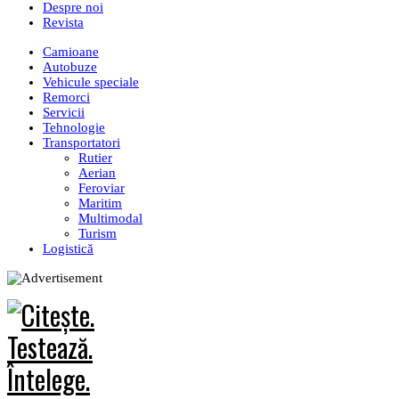
Despre noi
Revista
Camioane
Autobuze
Vehicule speciale
Remorci
Servicii
Tehnologie
Transportatori
Rutier
Aerian
Feroviar
Maritim
Multimodal
Turism
Logistică